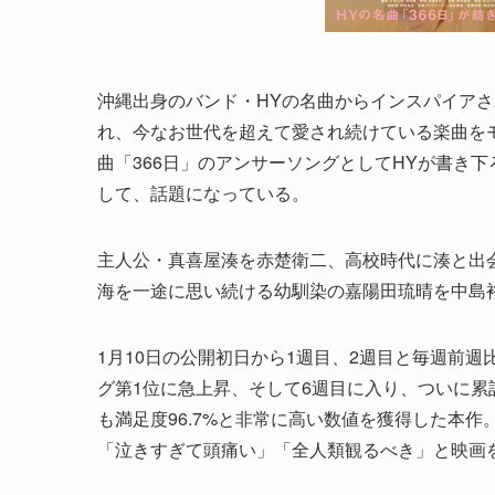
沖縄出身のバンド・HYの名曲からインスパイアさ
れ、今なお世代を超えて愛され続けている楽曲を
曲「366日」のアンサーソングとしてHYが書き
して、話題になっている。
主人公・真喜屋湊を赤楚衛二、高校時代に湊と出
海を一途に思い続ける幼馴染の嘉陽田琉晴を中島
1月10日の公開初日から1週目、2週目と毎週前
グ第1位に急上昇、そして6週目に入り、ついに累
も満足度96.7%と非常に高い数値を獲得した本
「泣きすぎて頭痛い」「全人類観るべき」と映画