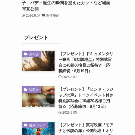
子、バディ誕生の瞬間を捉えたカットなど場面
写真公開
2026.8.07
新作映画
プレゼント
【プレゼント】ドキュメンタリ
試写会
ー映画『戦場0地点』特別試写
会に40組80名様ご招待☆（応
募締切：8月19日）
2026.8.07
【プレゼント】『ヒンド・ラジ
試写会
ャブの声』トークイベント付き
特別試写会に10組20名様ご招
待☆（応募締切：8月12日）
2026.8.05
【プレゼント】実写映画『モア
映画グッズ
ナと伝説の海』公開記念！オリ