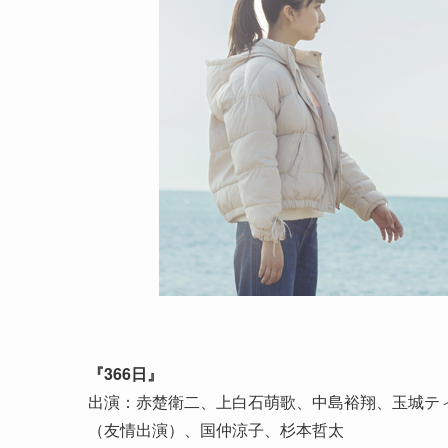
『366日』
出演：赤楚衛二、上白石萌歌、中島裕翔、玉城テ
（友情出演）、国仲涼子、杉本哲太