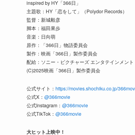
inspired by HY「366日」
主題歌：HY「恋をして」（Polydor Records）
監督：新城毅彦
脚本：福田果歩
音楽：日向萌
原作：「366日」物語委員会
製作：映画「366日」製作委員会
配給：ソニー・ピクチャーズ エンタテインメント
(C)2025映画「366日」製作委員会
公式サイト：
https://movies.shochiku.co.jp/366mov
公式X：
@366movie
公式Instagram：
@366movie
公式TikTok：
@366movie
大ヒット上映中！