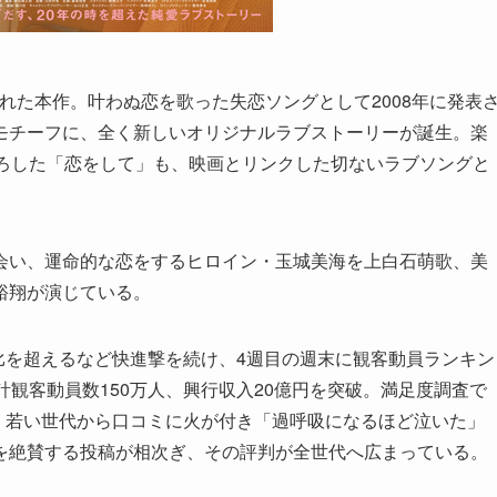
れた本作。叶わぬ恋を歌った失恋ソングとして2008年に発表
モチーフに、全く新しいオリジナルラブストーリーが誕生。楽
下ろした「恋をして」も、映画とリンクした切ないラブソングと
会い、運命的な恋をするヒロイン・玉城美海を上白石萌歌、美
裕翔が演じている。
週比を超えるなど快進撃を続け、4週目の週末に観客動員ランキン
計観客動員数150万人、興行収入20億円を突破。満足度調査で
作。若い世代から口コミに火が付き「過呼吸になるほど泣いた」
を絶賛する投稿が相次ぎ、その評判が全世代へ広まっている。