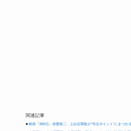
関連記事
■
映画『366日』赤楚衛二、上白石萌歌が“号泣ポイント”にまつわ