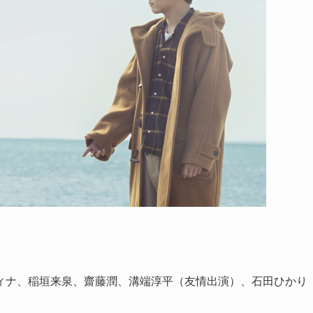
ィナ、稲垣来泉、齋藤潤、溝端淳平（友情出演）、石田ひかり