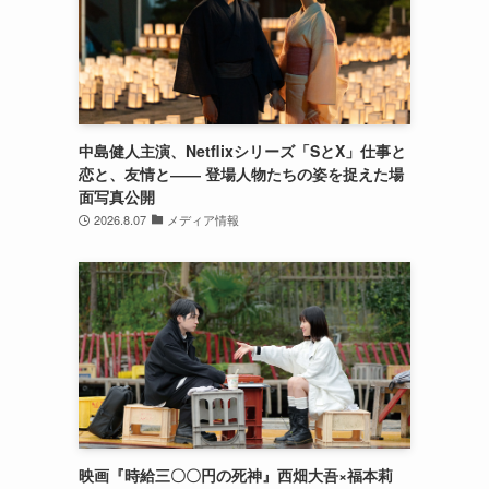
中島健人主演、Netflixシリーズ「SとX」仕事と
恋と、友情と―― 登場人物たちの姿を捉えた場
面写真公開
2026.8.07
メディア情報
映画『時給三〇〇円の死神』西畑大吾×福本莉