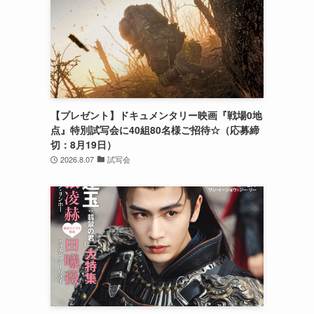
多
・
【プレゼント】ドキュメンタリー映画『戦場0地
点』特別試写会に40組80名様ご招待☆（応募締
切：8月19日）
2026.8.07
試写会