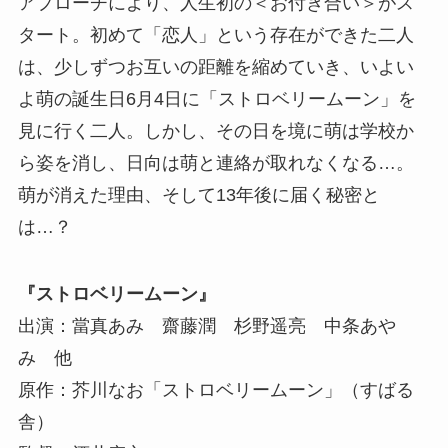
アプローチにより、人生初の＜お付き合い＞がス
タート。初めて「恋人」という存在ができた二人
は、少しずつお互いの距離を縮めていき、いよい
よ萌の誕生日6月4日に「ストロベリームーン」を
見に行く二人。しかし、その日を境に萌は学校か
ら姿を消し、日向は萌と連絡が取れなくなる…。
萌が消えた理由、そして13年後に届く秘密と
は…？
『ストロベリームーン』
出演：當真あみ 齋藤潤 杉野遥亮 中条あや
み 他
原作：芥川なお「ストロベリームーン」（すばる
舎）