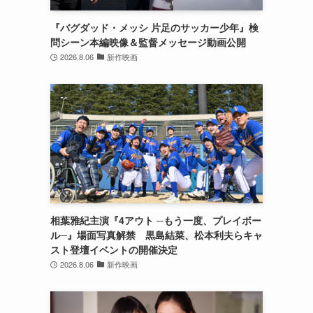
『バグダッド・メッシ 片足のサッカー少年』検
問シーン本編映像＆監督メッセージ動画公開
2026.8.06
新作映画
道
相葉雅紀主演『4アウト ─もう一度、プレイボー
ル─』場面写真解禁 黒島結菜、松本利夫らキャ
も
スト登壇イベントの開催決定
2026.8.06
新作映画