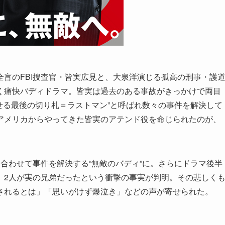
盲のFBI捜査官・皆実広見と、大泉洋演じる孤高の刑事・護
く痛快バディドラマ。皆実は過去のある事故がきっかけで両目
らせる最後の切り札＝ラストマン”と呼ばれ数々の事件を解決して
アメリカからやってきた皆実のアテンド役を命じられたのが、
合わせて事件を解決する“無敵のバディ”に。さらにドラマ後半
、2人が実の兄弟だったという衝撃の事実が判明。その悲しく
されるとは」「思いがけず爆泣き」などの声が寄せられた。