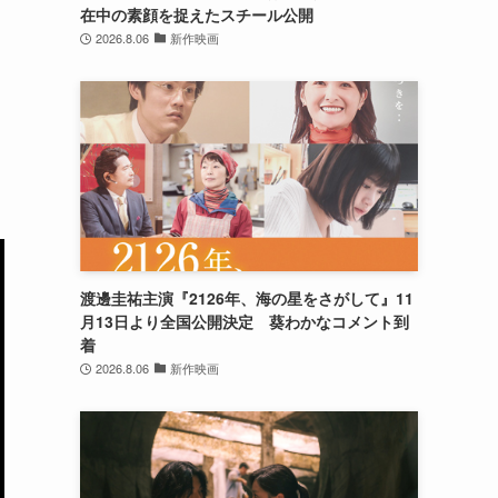
在中の素顔を捉えたスチール公開
2026.8.06
新作映画
、
渡邊圭祐主演『2126年、海の星をさがして』11
月13日より全国公開決定 葵わかなコメント到
着
2026.8.06
新作映画