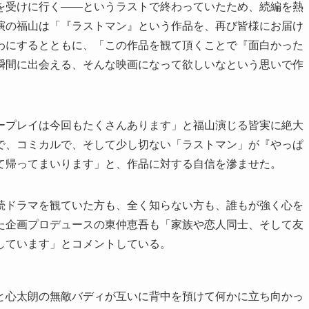
を受けに行く――というラストで終わっていたため、続編を熱
演の福山は「『ラストマン』という作品を、再び皆様にお届け
わにするとともに、「この作品を観て頂くことで『面白かった
瞬間に出会える、そんな映画になって欲しいなという思いで作
ープレイは今回もたくさんあります」と福山演じる皆実に絶大
で、コミカルで、そして少し切ない「ラストマン」が『やっぱ
て帰ってまいります」と、作品に対する自信を滲ませた。
続ドラマを観ていた方も、全く知らない方も、誰もが強く心を
た企画プロデュースの東仲恵吾も「家族や恋人同士、そして友
しています」とコメントしている。
と心太朗の無敵バディが互いに背中を預けて何かに立ち向かっ