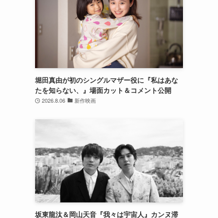
堀田真由が初のシングルマザー役に『私はあな
たを知らない、』場面カット＆コメント公開
2026.8.06
新作映画
坂東龍汰＆岡山天音『我々は宇宙人』カンヌ滞