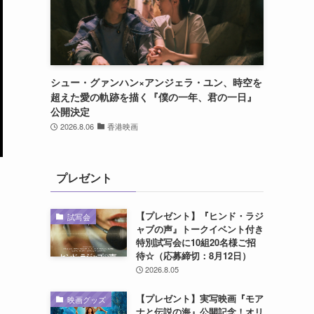
シュー・グァンハン×アンジェラ・ユン、時空を
超えた愛の軌跡を描く『僕の一年、君の一日』
公開決定
2026.8.06
香港映画
プレゼント
【プレゼント】『ヒンド・ラジ
試写会
ャブの声』トークイベント付き
特別試写会に10組20名様ご招
待☆（応募締切：8月12日）
2026.8.05
【プレゼント】実写映画『モア
映画グッズ
ナと伝説の海』公開記念！オリ