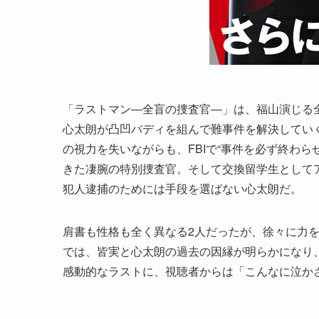
「ラストマン―全盲の捜査官―」は、福山演じる全
心太朗が凸凹バディを組んで難事件を解決してい
の視力を失いながらも、FBIで“事件を必ず終わ
きた凄腕の特別捜査官。そして交換留学生として
犯人逮捕のためには手段を選ばない心太朗だ。
肩書も性格も全く異なる2人だったが、徐々に力を
では、皆実と心太朗の過去の因縁が明らかになり
感動的なラストに、視聴者からは「こんなに泣か