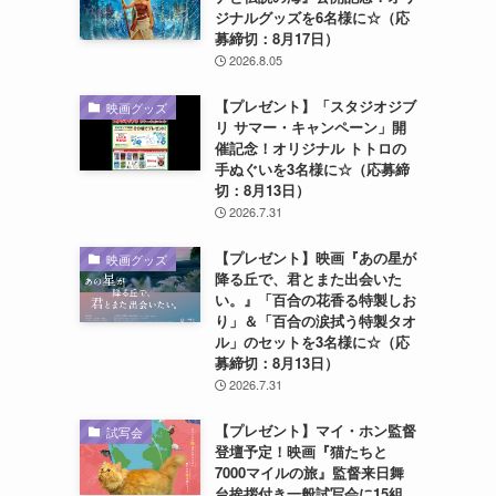
ジナルグッズを6名様に☆（応
募締切：8月17日）
2026.8.05
【プレゼント】「スタジオジブ
映画グッズ
リ サマー・キャンペーン」開
催記念！オリジナル トトロの
手ぬぐいを3名様に☆（応募締
切：8月13日）
2026.7.31
【プレゼント】映画『あの星が
映画グッズ
降る丘で、君とまた出会いた
い。』「百合の花香る特製しお
り」＆「百合の涙拭う特製タオ
ル」のセットを3名様に☆（応
募締切：8月13日）
2026.7.31
【プレゼント】マイ・ホン監督
試写会
登壇予定！映画『猫たちと
7000マイルの旅』監督来日舞
台挨拶付き一般試写会に15組