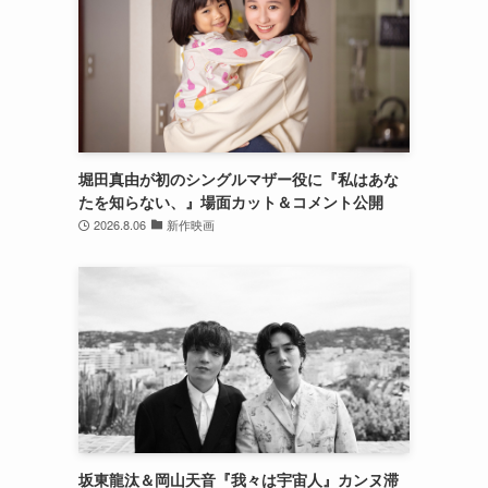
堀田真由が初のシングルマザー役に『私はあな
たを知らない、』場面カット＆コメント公開
2026.8.06
新作映画
坂東龍汰＆岡山天音『我々は宇宙人』カンヌ滞