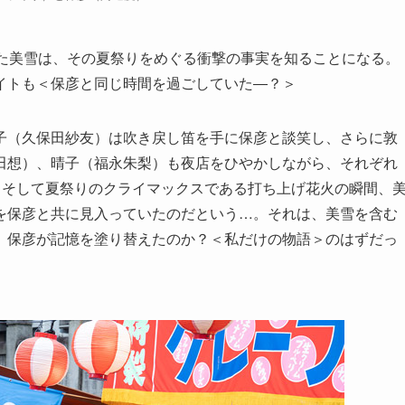
れた美雪は、その夏祭りをめぐる衝撃の事実を知ることになる。
イトも＜保彦と同じ時間を過ごしていた―？＞
子（久保田紗友）は吹き戻し笛を手に保彦と談笑し、さらに敦
田想）、晴子（福永朱梨）も夜店をひやかしながら、それぞれ
。そして夏祭りのクライマックスである打ち上げ花火の瞬間、
を保彦と共に見入っていたのだという…。それは、美雪を含む
、保彦が記憶を塗り替えたのか？＜私だけの物語＞のはずだっ