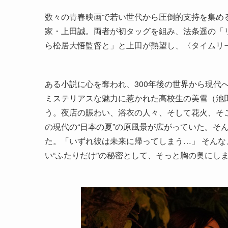
数々の青春映画で若い世代から圧倒的支持を集める
家・上田誠。両者が初タッグを組み、法条遥の「
ら松居大悟監督と」と上田が熱望し、〈タイムリ
ある小説に心を奪われ、300年後の世界から現代
ミステリアスな魅力に惹かれた高校生の美雪（池
う。夜店の賑わい、浴衣の人々、そして花火、そこ
の現代の“日本の夏”の原風景が広がっていた。そ
た。「いずれ彼は未来に帰ってしまう…」 そん
い“ふたりだけ”の秘密として、そっと胸の奥にし