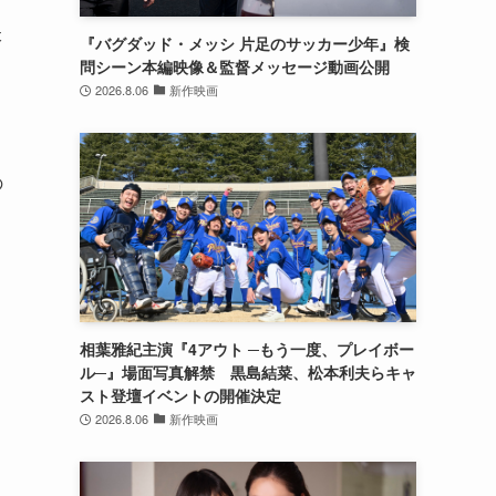
本
『バグダッド・メッシ 片足のサッカー少年』検
問シーン本編映像＆監督メッセージ動画公開
2026.8.06
新作映画
の
り
っ
相葉雅紀主演『4アウト ─もう一度、プレイボー
ル─』場面写真解禁 黒島結菜、松本利夫らキャ
スト登壇イベントの開催決定
2026.8.06
新作映画