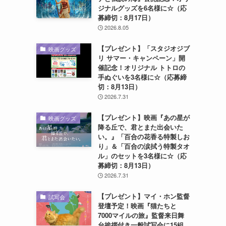
ジナルグッズを6名様に☆（応
募締切：8月17日）
2026.8.05
【プレゼント】「スタジオジブ
映画グッズ
リ サマー・キャンペーン」開
催記念！オリジナル トトロの
手ぬぐいを3名様に☆（応募締
切：8月13日）
2026.7.31
【プレゼント】映画『あの星が
映画グッズ
降る丘で、君とまた出会いた
い。』「百合の花香る特製しお
り」＆「百合の涙拭う特製タオ
ル」のセットを3名様に☆（応
募締切：8月13日）
2026.7.31
【プレゼント】マイ・ホン監督
試写会
登壇予定！映画『猫たちと
7000マイルの旅』監督来日舞
台挨拶付き一般試写会に15組