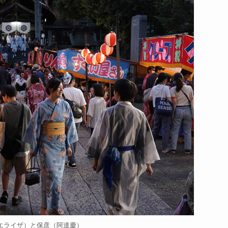
エライザ）と保彦（阿達慶）