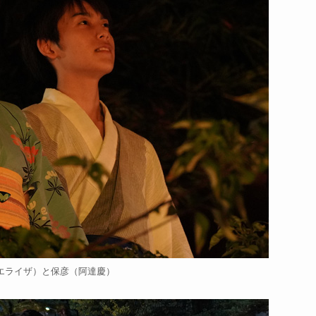
エライザ）と保彦（阿達慶）