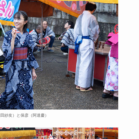
保田紗友）と保彦（阿達慶）