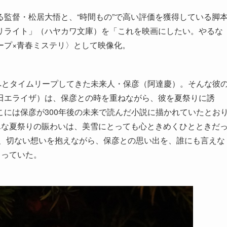
監督・松居大悟と、“時間もの”で高い評価を獲得している脚
リライト」（ハヤカワ文庫）を「これを映画にしたい。やるな
ープ×青春ミステリ〉として映像化。
へとタイムリープしてきた未来人・保彦（阿達慶）。そんな彼
田エライザ）は、保彦との時を重ねながら、彼を夏祭りに誘
には保彦が300年後の未来で読んだ小説に描かれていたとお
んな夏祭りの賑わいは、美雪にとっても心ときめくひとときだ
な、切ない想いを抱えながら、保彦との思い出を、誰にも言えな
まっていた。