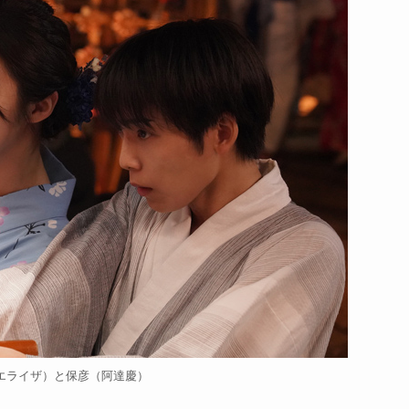
エライザ）と保彦（阿達慶）