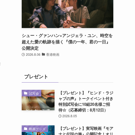
シュー・グァンハン×アンジェラ・ユン、時空を
超えた愛の軌跡を描く『僕の一年、君の一日』
公開決定
2026.8.06
香港映画
美
プレゼント
【プレゼント】『ヒンド・ラジ
試写会
ャブの声』トークイベント付き
特別試写会に10組20名様ご招
待☆（応募締切：8月12日）
2026.8.05
【プレゼント】実写映画『モア
映画グッズ
ナと伝説の海』公開記念！オリ