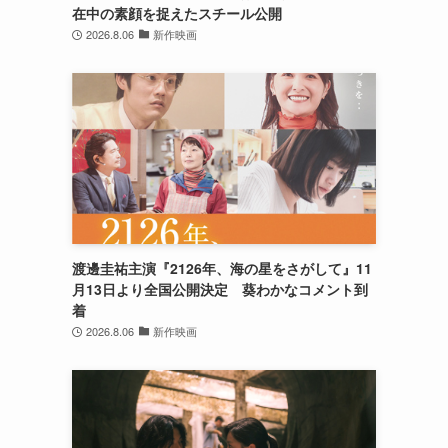
在中の素顔を捉えたスチール公開
2026.8.06
新作映画
渡邊圭祐主演『2126年、海の星をさがして』11
月13日より全国公開決定 葵わかなコメント到
着
2026.8.06
新作映画