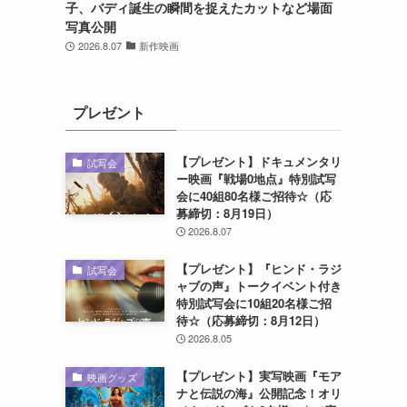
子、バディ誕生の瞬間を捉えたカットなど場面
写真公開
2026.8.07
新作映画
プレゼント
【プレゼント】ドキュメンタリ
試写会
ー映画『戦場0地点』特別試写
会に40組80名様ご招待☆（応
募締切：8月19日）
2026.8.07
【プレゼント】『ヒンド・ラジ
試写会
ャブの声』トークイベント付き
特別試写会に10組20名様ご招
待☆（応募締切：8月12日）
2026.8.05
【プレゼント】実写映画『モア
映画グッズ
ナと伝説の海』公開記念！オリ