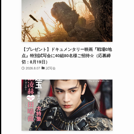
【プレゼント】ドキュメンタリー映画『戦場0地
点』特別試写会に40組80名様ご招待☆（応募締
切：8月19日）
2026.8.07
試写会