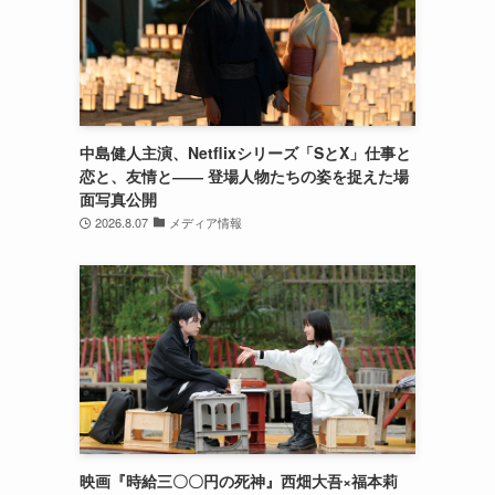
中島健人主演、Netflixシリーズ「SとX」仕事と
恋と、友情と―― 登場人物たちの姿を捉えた場
面写真公開
2026.8.07
メディア情報
映画『時給三〇〇円の死神』西畑大吾×福本莉