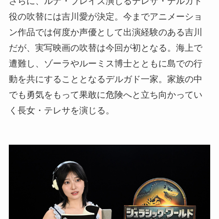
さらに、ルナ・ブレイズ演じるテレサ・デルガド
役の吹替には吉川愛が決定。今までアニメーショ
ン作品では何度か声優として出演経験のある吉川
だが、実写映画の吹替は今回が初となる。海上で
遭難し、ゾーラやルーミス博士とともに島での行
動を共にすることとなるデルガド一家。家族の中
でも勇気をもって果敢に危険へと立ち向かってい
く長女・テレサを演じる。