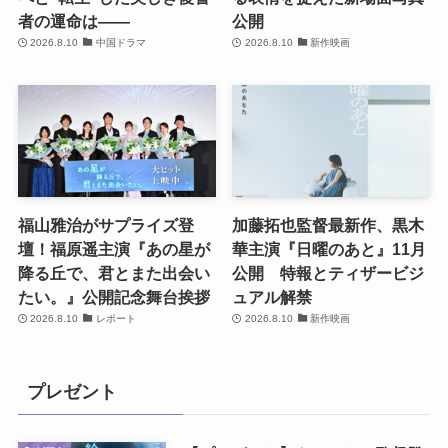
者の運命は――
公開
2026.8.10
中国ドラマ
2026.8.10
新作映画
福山雅治がサプライズ登
加藤拓也監督最新作、黒木
壇！福原遥主演『あの星が
華主演『日曜のあと』11月
降る丘で、君とまた出会い
公開 特報とティザービジ
たい。』公開記念舞台挨拶
ュアル解禁
2026.8.10
レポート
2026.8.10
新作映画
プレゼント