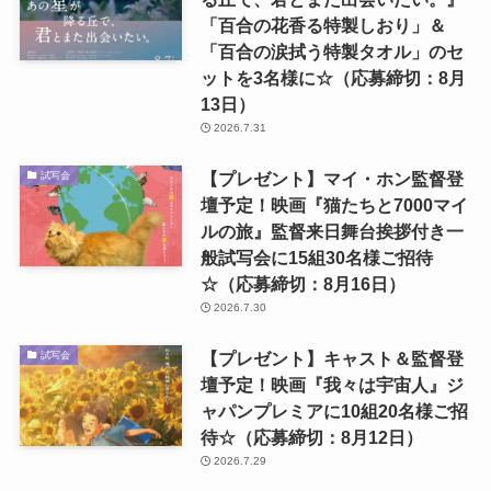
「百合の花香る特製しおり」＆
「百合の涙拭う特製タオル」のセ
ットを3名様に☆（応募締切：8月
13日）
2026.7.31
【プレゼント】マイ・ホン監督登
試写会
壇予定！映画『猫たちと7000マイ
ルの旅』監督来日舞台挨拶付き一
般試写会に15組30名様ご招待
☆（応募締切：8月16日）
2026.7.30
【プレゼント】キャスト＆監督登
試写会
壇予定！映画『我々は宇宙人』ジ
ャパンプレミアに10組20名様ご招
待☆（応募締切：8月12日）
2026.7.29