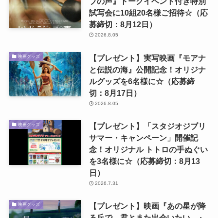
ブの声』トークイベント付き特別
試写会に10組20名様ご招待☆（応
募締切：8月12日）
2026.8.05
【プレゼント】実写映画『モアナ
映画グッズ
と伝説の海』公開記念！オリジナ
ルグッズを6名様に☆（応募締
切：8月17日）
2026.8.05
【プレゼント】「スタジオジブリ
映画グッズ
サマー・キャンペーン」開催記
念！オリジナル トトロの手ぬぐい
を3名様に☆（応募締切：8月13
日）
2026.7.31
【プレゼント】映画『あの星が降
映画グッズ
る丘で、君とまた出会いたい。』