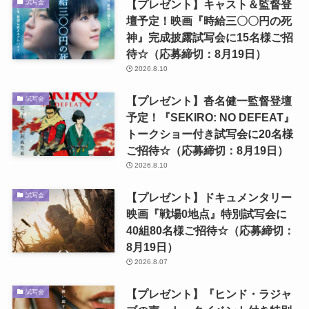
【プレゼント】キャスト＆監督登
試写会
壇予定！映画『時給三〇〇円の死
神』完成披露試写会に15名様ご招
待☆（応募締切：8月19日）
2026.8.10
【プレゼント】沓名健一監督登壇
試写会
予定！『SEKIRO: NO DEFEAT』
トークショー付き試写会に20名様
ご招待☆（応募締切：8月19日）
2026.8.10
【プレゼント】ドキュメンタリー
試写会
映画『戦場0地点』特別試写会に
40組80名様ご招待☆（応募締切：
8月19日）
2026.8.07
【プレゼント】『ヒンド・ラジャ
試写会