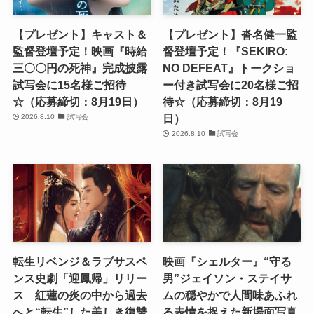
【プレゼント】キャスト＆
【プレゼント】沓名健一監
監督登壇予定！映画『時給
督登壇予定！『SEKIRO:
三〇〇円の死神』完成披露
NO DEFEAT』トークショ
試写会に15名様ご招待
ー付き試写会に20名様ご招
☆（応募締切：8月19日）
待☆（応募締切：8月19
日）
2026.8.10
試写会
2026.8.10
試写会
転生リベンジ＆ラブサスペ
映画『シェルター』“守る
ンス史劇「迎鳳帰」リリー
男”ジェイソン・ステイサ
ス 紅蓮の炎の中から過去
ムの穏やかで人間味あふれ
へと“転生”した美しき復讐
る表情を捉えた新場面写真