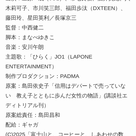
木莉可子、市川笑三郎、福田歩汰（DXTEEN）、
藤田玲、星田英利／長塚京三
監督：中西健二
脚本：まなべゆきこ
音楽：安川午朗
主題歌：「ひらく」JO1（LAPONE
ENTERTAINMENT）
制作プロダクション：PADMA
原案：島田依史子「信用はデパートで売っていな
い 教え子とともに歩んだ女性の物語」(講談社エ
ディトリアル刊）
原案総責任：島田昌和
配給：ギャガ
(C)2025「富士山と、コーヒーと、しあわせの数