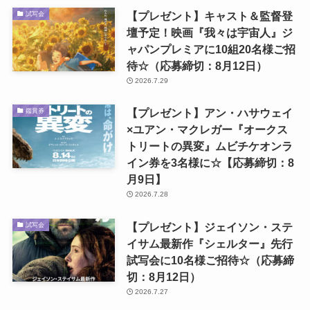
【プレゼント】キャスト＆監督登
試写会
壇予定！映画『我々は宇宙人』ジ
ャパンプレミアに10組20名様ご招
待☆（応募締切：8月12日）
2026.7.29
【プレゼント】アン・ハサウェイ
鑑賞券
×ユアン・マクレガー『オークス
トリートの異変』ムビチケオンラ
イン券を3名様に☆【応募締切：8
月9日】
2026.7.28
【プレゼント】ジェイソン・ステ
試写会
イサム最新作『シェルター』先行
試写会に10名様ご招待☆（応募締
切：8月12日）
2026.7.27