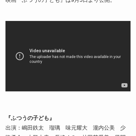
『ふつうの子ども』
出演：嶋田鉄太 瑠璃 味元耀大 瀧内公美 少