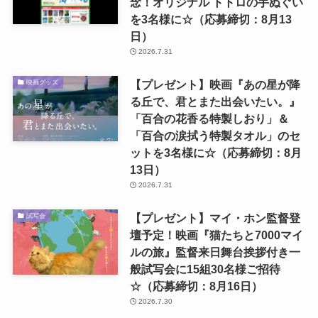
念！オリジナル トトロの手ぬぐい
を3名様に☆（応募締切：8月13
日）
2026.7.31
【プレゼント】映画『あの星が降
映画グッズ
る丘で、君とまた出会いたい。』
「百合の花香る特製しおり」＆
「百合の涙拭う特製タオル」のセ
ットを3名様に☆（応募締切：8月
13日）
2026.7.31
【プレゼント】マイ・ホン監督登
試写会
壇予定！映画『猫たちと7000マイ
ルの旅』監督来日舞台挨拶付き一
般試写会に15組30名様ご招待
☆（応募締切：8月16日）
2026.7.30