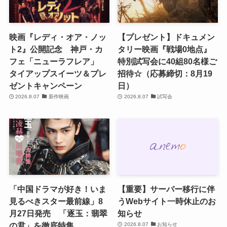
映画『レディ・オア・ノッ
【プレゼント】ドキュメン
ト2』公開記念 神戸・カ
タリー映画『戦場0地点』
フェ「ニューラフレア」
特別試写会に40組80名様ご
タイアップスイーツ＆プレ
招待☆（応募締切：8月19
ゼントキャンペーン
日）
2026.8.07
新作映画
2026.8.07
試写会
「中国ドラマが好き！いま
【重要】サーバー移行に伴
見るべきスター最前線」8
うWebサイト一時休止のお
月27日発売 「逐玉：翡翠
知らせ
の君」を徹底特集
2026.8.07
お知らせ