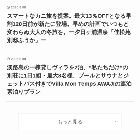
2026.8.08
スマートなカニ旅を提案。最大13％OFFとなる早
割120日前が新たに登場。早めの計画でいつもと
変わらぬ大人の冬旅を。ー夕日ヶ浦温泉「佳松苑
別邸ふうか」ー
2026.8.08
淡路島の一棟貸しヴィラを2泊、”私たちだけ”の
別荘に1日1組・最大8名様、プールとサウナとジ
ェットバス付きでVilla Mon Temps AWAJIの連泊
素泊りプラン
もっと見る