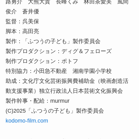
路勇介 大熊大貴 長峰くみ 林田茶愛美 風間
俊介 蒼井優
監督：呉美保
脚本：高田亮
製作：「ふつうの子ども」製作委員会
製作プロダクション：ディグ＆フェローズ
制作プロダクション：ポトフ
特別協力：小田急不動産 湘南学園小学校
助成：文化庁文化芸術振興費補助金（映画創造活
動支援事業）独立行政法人日本芸術文化振興会
製作幹事・配給：murmur
(C)2025「ふつうの子ども」製作委員会
kodomo-film.com