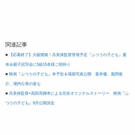
関連記事
■
【応募終了】大阪開催！呉美保監督登壇予定『ふつうの子ども』夏
休み親子試写会に5組15名様ご招待☆
■
映画『ふつうの子ども』本予告＆場面写真公開 蒼井優、風間俊
介、瀧内公美の姿も
■
呉美保監督×高田亮脚本による完全オリジナルストーリー 映画『ふ
つうの子ども』9月公開決定