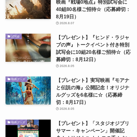
映画『戦場0地点』特別試写会に
40組80名様ご招待☆（応募締切：
8月19日）
2026.8.07
【プレゼント】『ヒンド・ラジャ
試写会
ブの声』トークイベント付き特別
試写会に10組20名様ご招待☆（応
募締切：8月12日）
2026.8.05
【プレゼント】実写映画『モアナ
映画グッズ
と伝説の海』公開記念！オリジナ
ルグッズを6名様に☆（応募締
切：8月17日）
2026.8.05
【プレゼント】「スタジオジブリ
映画グッズ
サマー・キャンペーン」開催記