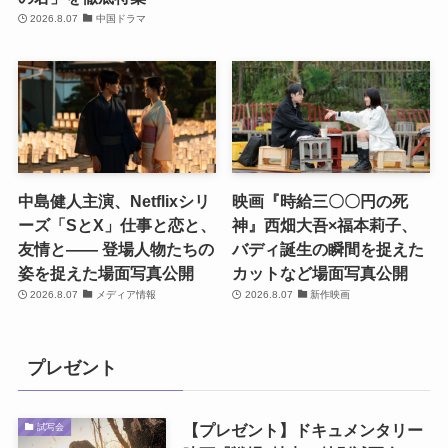
2026.8.07
中国ドラマ
中島健人主演、Netflixシリ
映画『時給三〇〇円の死
ーズ「SとX」仕事と恋と、
神』西畑大吾×福本莉子、
友情と―― 登場人物たちの
バディ誕生の瞬間を捉えた
姿を捉えた場面写真公開
カットなど場面写真公開
2026.8.07
メディア情報
2026.8.07
新作映画
プレゼント
【プレゼント】ドキュメンタリー
試写会