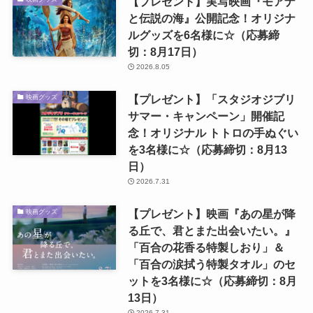
【プレゼント】実写映画『モアナ
と伝説の海』公開記念！オリジナ
ルグッズを6名様に☆（応募締
切：8月17日）
2026.8.05
【プレゼント】「スタジオジブリ
映画グッズ
サマー・キャンペーン」開催記
念！オリジナル トトロの手ぬぐい
を3名様に☆（応募締切：8月13
日）
2026.7.31
【プレゼント】映画『あの星が降
映画グッズ
る丘で、君とまた出会いたい。』
「百合の花香る特製しおり」＆
「百合の涙拭う特製タオル」のセ
ットを3名様に☆（応募締切：8月
13日）
2026.7.31