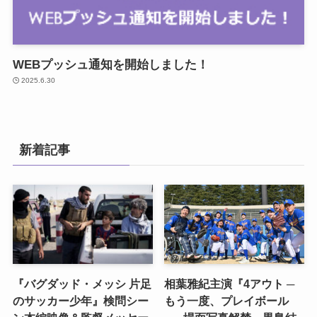
WEBプッシュ通知を開始しました！
2025.6.30
新着記事
『バグダッド・メッシ 片足
相葉雅紀主演『4アウト ─
のサッカー少年』検問シー
もう一度、プレイボール