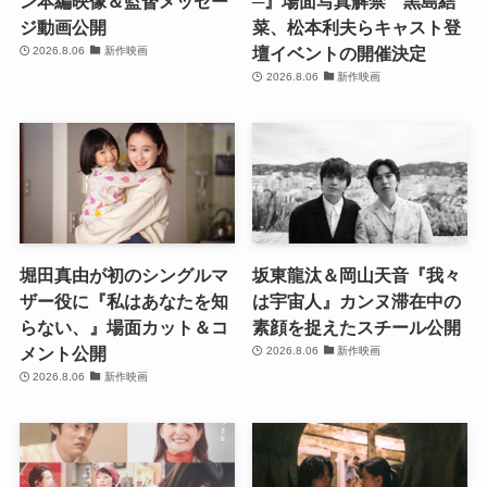
ン本編映像＆監督メッセー
─』場面写真解禁 黒島結
ジ動画公開
菜、松本利夫らキャスト登
壇イベントの開催決定
2026.8.06
新作映画
2026.8.06
新作映画
堀田真由が初のシングルマ
坂東龍汰＆岡山天音『我々
ザー役に『私はあなたを知
は宇宙人』カンヌ滞在中の
らない、』場面カット＆コ
素顔を捉えたスチール公開
メント公開
2026.8.06
新作映画
2026.8.06
新作映画