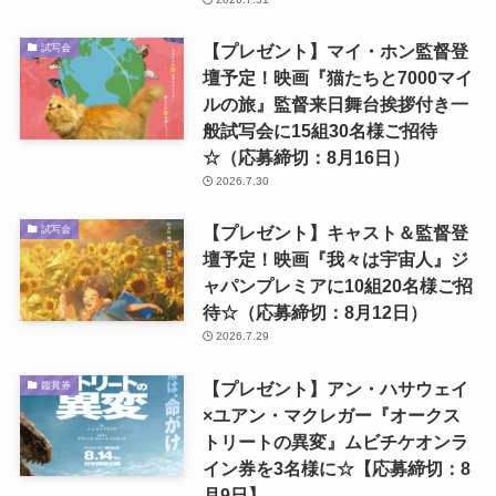
【プレゼント】マイ・ホン監督登
試写会
壇予定！映画『猫たちと7000マイ
ルの旅』監督来日舞台挨拶付き一
般試写会に15組30名様ご招待
☆（応募締切：8月16日）
2026.7.30
【プレゼント】キャスト＆監督登
試写会
壇予定！映画『我々は宇宙人』ジ
ャパンプレミアに10組20名様ご招
待☆（応募締切：8月12日）
2026.7.29
【プレゼント】アン・ハサウェイ
鑑賞券
×ユアン・マクレガー『オークス
トリートの異変』ムビチケオンラ
イン券を3名様に☆【応募締切：8
月9日】