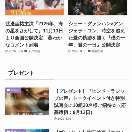
渡邊圭祐主演『2126年、海
シュー・グァンハン×アン
の星をさがして』11月13日
ジェラ・ユン、時空を超え
より全国公開決定 葵わか
た愛の軌跡を描く『僕の一
なコメント到着
年、君の一日』公開決定
2026.8.06
新作映画
2026.8.06
香港映画
プレゼント
【プレゼント】『ヒンド・ラジャ
試写会
ブの声』トークイベント付き特別
試写会に10組20名様ご招待☆（応
募締切：8月12日）
2026.8.05
映画グッズ