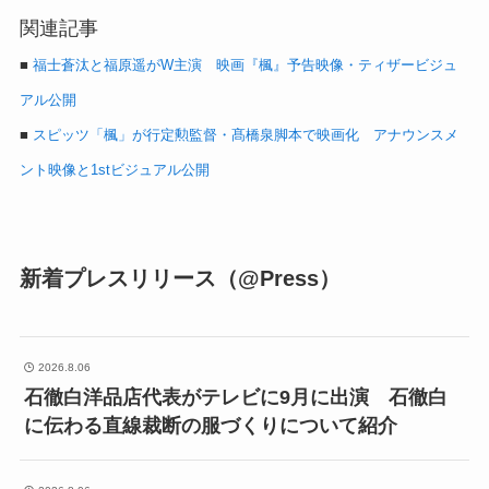
関連記事
■
福士蒼汰と福原遥がW主演 映画『楓』予告映像・ティザービジュ
アル公開
■
スピッツ「楓」が行定勲監督・髙橋泉脚本で映画化 アナウンスメ
ント映像と1stビジュアル公開
新着プレスリリース（@Press）
2026.8.06
石徹白洋品店代表がテレビに9月に出演 石徹白
に伝わる直線裁断の服づくりについて紹介