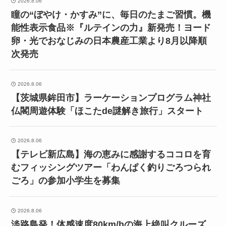
2026.8.06
瞳の“ぼやけ・かすみ”に、毎日のたまご習慣。機
能性表示食品※『ルテインの力』新発売！ヨード
卵・光でおなじみの日本農産工業より8月以降順
次発売
2026.8.06
【茨城県鉾田市】ラーケーションプログラム神社
仏閣周遊体験「ほこたde謎解き旅行」スタート
2026.8.06
【テレビ新広島】海の恵みに感謝するココロを育
むフィッシングツアー「わんぱく釣りごろつられ
ごろ」の参加小学生を募集
2026.8.06
淡路島発！体感速度80km/hの海上絶叫クルーズ