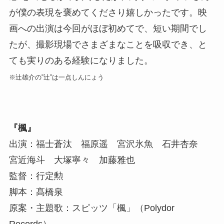
が僕の表現を褒めてくださり嬉しかったです。映
画への出演は今回がほぼ初めてで、短い期間でし
たが、撮影現場でさまざまなことを吸収でき、と
ても実りのある経験になりました。
※辻雄介の‟辻”は一点しんにょう
『楓』
出演：福士蒼汰 福原遥 宮沢氷魚 石井杏奈
宮近海斗 大塚寧々 加藤雅也
監督：行定勲
脚本：髙橋泉
原案・主題歌：スピッツ「楓」（Polydor