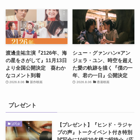
渡邊圭祐主演『2126年、海
シュー・グァンハン×アン
の星をさがして』11月13日
ジェラ・ユン、時空を超え
より全国公開決定 葵わか
た愛の軌跡を描く『僕の一
なコメント到着
年、君の一日』公開決定
2026.8.06
新作映画
2026.8.06
香港映画
プレゼント
【プレゼント】『ヒンド・ラジャ
試写会
ブの声』トークイベント付き特別
試写会に10組20名様ご招待☆（応