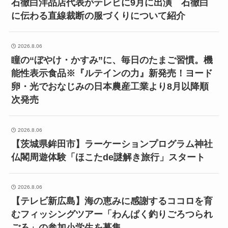
石徹白洋品店代表がテレビに9月に出演 石徹白
に伝わる直線裁断の服づくりについて紹介
2026.8.06
瞳の“ぼやけ・かすみ”に、毎日のたまご習慣。機
能性表示食品※『ルテインの力』新発売！ヨード
卵・光でおなじみの日本農産工業より8月以降順
次発売
2026.8.06
【茨城県鉾田市】ラーケーションプログラム神社
仏閣周遊体験「ほこたde謎解き旅行」スタート
2026.8.06
【テレビ新広島】海の恵みに感謝するココロを育
むフィッシングツアー「わんぱく釣りごろつられ
ごろ」の参加小学生を募集