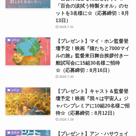
「百合の涙拭う特製タオル」のセ
ットを3名様に☆（応募締切：8月
13日）
2026.7.31
【プレゼント】マイ・ホン監督登
試写会
壇予定！映画『猫たちと7000マイ
ルの旅』監督来日舞台挨拶付き一
般試写会に15組30名様ご招待
☆（応募締切：8月16日）
2026.7.30
【プレゼント】キャスト＆監督登
試写会
壇予定！映画『我々は宇宙人』ジ
ャパンプレミアに10組20名様ご招
待☆（応募締切：8月12日）
2026.7.29
【プレゼント】アン・ハサウェイ
鑑賞券