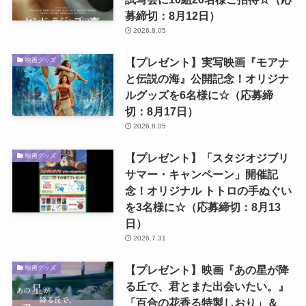
募締切：8月12日）
2026.8.05
【プレゼント】実写映画『モアナ
映画グッズ
と伝説の海』公開記念！オリジナ
ルグッズを6名様に☆（応募締
切：8月17日）
2026.8.05
【プレゼント】「スタジオジブリ
映画グッズ
サマー・キャンペーン」開催記
念！オリジナル トトロの手ぬぐい
を3名様に☆（応募締切：8月13
日）
2026.7.31
【プレゼント】映画『あの星が降
映画グッズ
る丘で、君とまた出会いたい。』
「百合の花香る特製しおり」＆