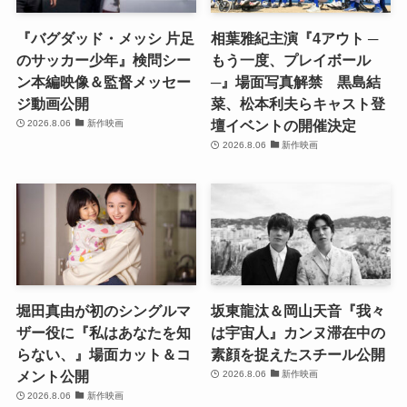
『バグダッド・メッシ 片足
相葉雅紀主演『4アウト ─
のサッカー少年』検問シー
もう一度、プレイボール
ン本編映像＆監督メッセー
─』場面写真解禁 黒島結
ジ動画公開
菜、松本利夫らキャスト登
壇イベントの開催決定
2026.8.06
新作映画
2026.8.06
新作映画
堀田真由が初のシングルマ
坂東龍汰＆岡山天音『我々
ザー役に『私はあなたを知
は宇宙人』カンヌ滞在中の
らない、』場面カット＆コ
素顔を捉えたスチール公開
メント公開
2026.8.06
新作映画
2026.8.06
新作映画