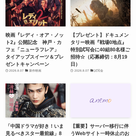
映画『レディ・オア・ノッ
【プレゼント】ドキュメン
ト2』公開記念 神戸・カ
タリー映画『戦場0地点』
フェ「ニューラフレア」
特別試写会に40組80名様ご
タイアップスイーツ＆プレ
招待☆（応募締切：8月19
ゼントキャンペーン
日）
2026.8.07
新作映画
2026.8.07
試写会
「中国ドラマが好き！いま
【重要】サーバー移行に伴
見るべきスター最前線」8
うWebサイト一時休止のお