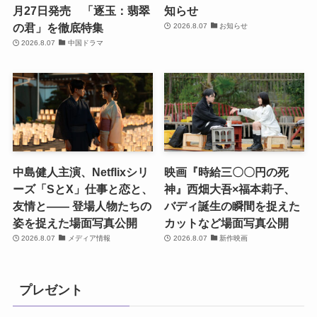
月27日発売 「逐玉：翡翠
知らせ
の君」を徹底特集
2026.8.07
お知らせ
2026.8.07
中国ドラマ
中島健人主演、Netflixシリ
映画『時給三〇〇円の死
ーズ「SとX」仕事と恋と、
神』西畑大吾×福本莉子、
友情と―― 登場人物たちの
バディ誕生の瞬間を捉えた
姿を捉えた場面写真公開
カットなど場面写真公開
2026.8.07
メディア情報
2026.8.07
新作映画
プレゼント