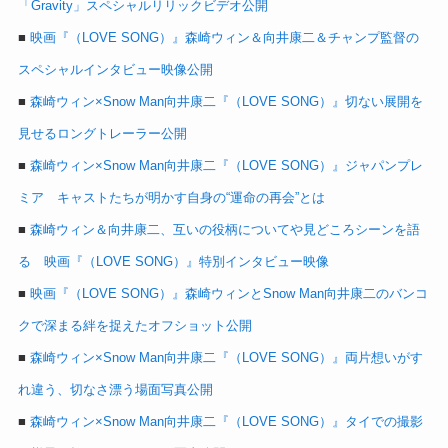
「Gravity」スペシャルリリックビデオ公開
■
映画『（LOVE SONG）』森崎ウィン＆向井康二＆チャンプ監督の
スペシャルインタビュー映像公開
■
森崎ウィン×Snow Man向井康二『（LOVE SONG）』切ない展開を
見せるロングトレーラー公開
■
森崎ウィン×Snow Man向井康二『（LOVE SONG）』ジャパンプレ
ミア キャストたちが明かす自身の“運命の再会”とは
■
森崎ウィン＆向井康二、互いの役柄についてや見どころシーンを語
る 映画『（LOVE SONG）』特別インタビュー映像
■
映画『（LOVE SONG）』森崎ウィンとSnow Man向井康二のバンコ
クで深まる絆を捉えたオフショット公開
■
森崎ウィン×Snow Man向井康二『（LOVE SONG）』両片想いがす
れ違う、切なさ漂う場面写真公開
■
森崎ウィン×Snow Man向井康二『（LOVE SONG）』タイでの撮影