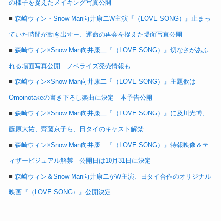
の様子を捉えたメイキング写真公開
■
森崎ウィン・Snow Man向井康二W主演『（LOVE SONG）』止まっ
ていた時間が動き出すー、運命の再会を捉えた場面写真公開
■
森崎ウィン×Snow Man向井康二『（LOVE SONG）』切なさがあふ
れる場面写真公開 ノベライズ発売情報も
■
森崎ウィン×Snow Man向井康二『（LOVE SONG）』主題歌は
Omoinotakeの書き下ろし楽曲に決定 本予告公開
■
森崎ウィン×Snow Man向井康二『（LOVE SONG）』に及川光博、
藤原大祐、齊藤京子ら、日タイのキャスト解禁
■
森崎ウィン×Snow Man向井康二『（LOVE SONG）』特報映像＆テ
ィザービジュアル解禁 公開日は10月31日に決定
■
森崎ウィン＆Snow Man向井康二がW主演、日タイ合作のオリジナル
映画『（LOVE SONG）』公開決定