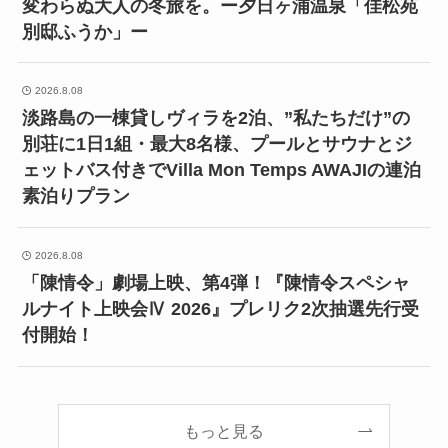
変わらぬ大人の冬旅を。ー夕日ヶ浦温泉「佳松苑
別邸ふうか」ー
2026.8.08
淡路島の一棟貸しヴィラを2泊、”私たちだけ”の
別荘に1日1組・最大8名様、プールとサウナとジ
ェットバス付きでVilla Mon Temps AWAJIの連泊
素泊りプラン
2026.8.08
「陳情令」劇場上映、第4弾！『陳情令スペシャ
ルナイト上映会Ⅳ 2026』プレリク2次抽選先行受
付開始！
もっと見る