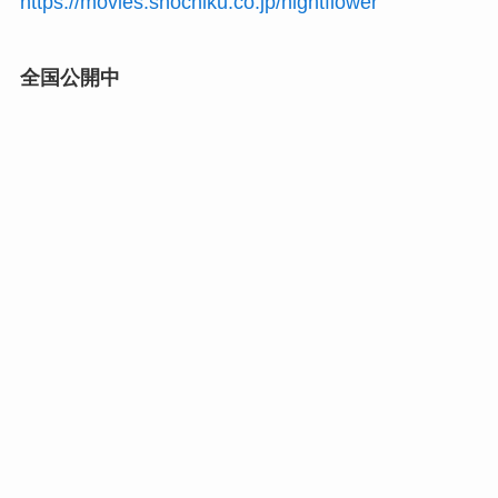
https://movies.shochiku.co.jp/nightflower
全国公開中