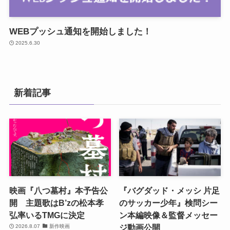
WEBプッシュ通知を開始しました！
2025.6.30
新着記事
映画『八つ墓村』本予告公
『バグダッド・メッシ 片足
開 主題歌はB’zの松本孝
のサッカー少年』検問シー
弘率いるTMGに決定
ン本編映像＆監督メッセー
ジ動画公開
2026.8.07
新作映画