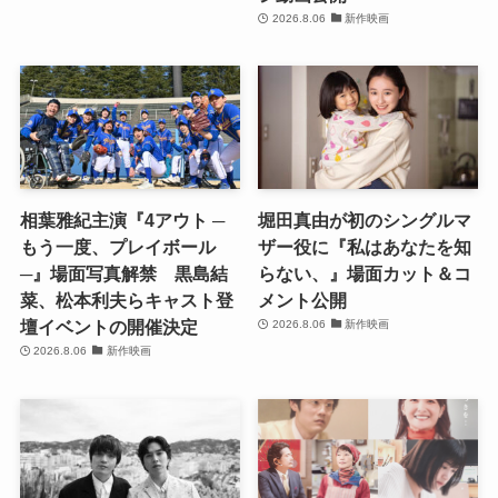
2026.8.06
新作映画
相葉雅紀主演『4アウト ─
堀田真由が初のシングルマ
もう一度、プレイボール
ザー役に『私はあなたを知
─』場面写真解禁 黒島結
らない、』場面カット＆コ
菜、松本利夫らキャスト登
メント公開
壇イベントの開催決定
2026.8.06
新作映画
2026.8.06
新作映画