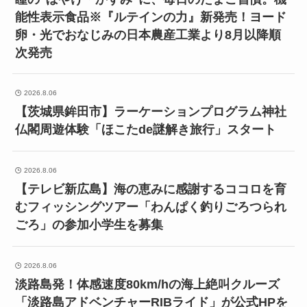
能性表示食品※『ルテインの力』新発売！ヨード
卵・光でおなじみの日本農産工業より8月以降順
次発売
2026.8.06
【茨城県鉾田市】ラーケーションプログラム神社
仏閣周遊体験「ほこたde謎解き旅行」スタート
2026.8.06
【テレビ新広島】海の恵みに感謝するココロを育
むフィッシングツアー「わんぱく釣りごろつられ
ごろ」の参加小学生を募集
2026.8.06
淡路島発！体感速度80km/hの海上絶叫クルーズ
「淡路島アドベンチャーRIBライド」が公式HPを