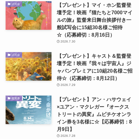
【プレゼント】マイ・ホン監督登
試写会
壇予定！映画『猫たちと7000マイ
ルの旅』監督来日舞台挨拶付き一
般試写会に15組30名様ご招待
☆（応募締切：8月16日）
2026.7.30
【プレゼント】キャスト＆監督登
試写会
壇予定！映画『我々は宇宙人』ジ
ャパンプレミアに10組20名様ご招
待☆（応募締切：8月12日）
2026.7.29
【プレゼント】アン・ハサウェイ
鑑賞券
×ユアン・マクレガー『オークス
トリートの異変』ムビチケオンラ
イン券を3名様に☆【応募締切：8
月9日】
2026.7.28