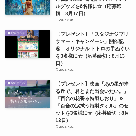
ルグッズを6名様に☆（応募締
切：8月17日）
2026.8.05
【プレゼント】「スタジオジブリ
映画グッズ
サマー・キャンペーン」開催記
念！オリジナル トトロの手ぬぐい
を3名様に☆（応募締切：8月13
日）
2026.7.31
【プレゼント】映画『あの星が降
映画グッズ
る丘で、君とまた出会いたい。』
「百合の花香る特製しおり」＆
「百合の涙拭う特製タオル」のセ
ットを3名様に☆（応募締切：8月
13日）
2026.7.31