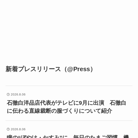
新着プレスリリース（@Press）
2026.8.06
石徹白洋品店代表がテレビに9月に出演 石徹白
に伝わる直線裁断の服づくりについて紹介
2026.8.06
瞳の“ぼやけ・かすみ”に、毎日のたまご習慣。機