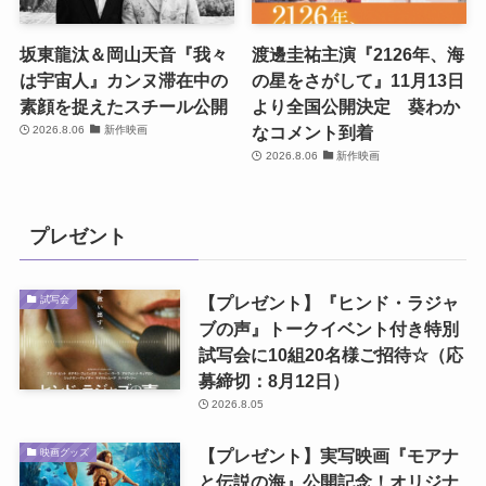
坂東龍汰＆岡山天音『我々
渡邊圭祐主演『2126年、海
は宇宙人』カンヌ滞在中の
の星をさがして』11月13日
素顔を捉えたスチール公開
より全国公開決定 葵わか
なコメント到着
2026.8.06
新作映画
2026.8.06
新作映画
プレゼント
【プレゼント】『ヒンド・ラジャ
試写会
ブの声』トークイベント付き特別
試写会に10組20名様ご招待☆（応
募締切：8月12日）
2026.8.05
【プレゼント】実写映画『モアナ
映画グッズ
と伝説の海』公開記念！オリジナ