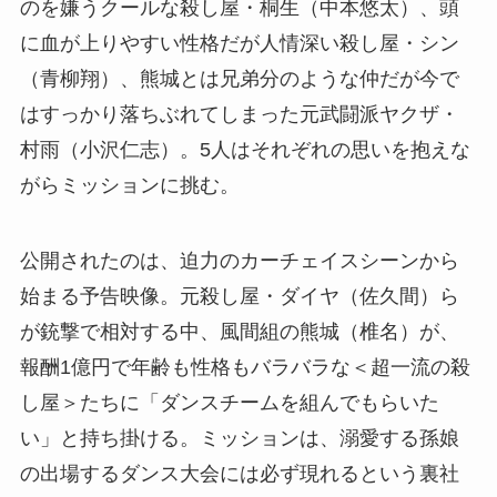
のを嫌うクールな殺し屋・桐生（中本悠太）、頭
に血が上りやすい性格だが人情深い殺し屋・シン
（青柳翔）、熊城とは兄弟分のような仲だが今で
はすっかり落ちぶれてしまった元武闘派ヤクザ・
村雨（小沢仁志）。5人はそれぞれの思いを抱えな
がらミッションに挑む。
公開されたのは、迫力のカーチェイスシーンから
始まる予告映像。元殺し屋・ダイヤ（佐久間）ら
が銃撃で相対する中、風間組の熊城（椎名）が、
報酬1億円で年齢も性格もバラバラな＜超一流の殺
し屋＞たちに「ダンスチームを組んでもらいた
い」と持ち掛ける。ミッションは、溺愛する孫娘
の出場するダンス大会には必ず現れるという裏社