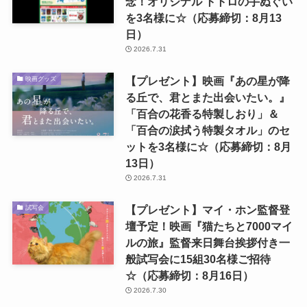
念！オリジナル トトロの手ぬぐい
を3名様に☆（応募締切：8月13
日）
2026.7.31
【プレゼント】映画『あの星が降
映画グッズ
る丘で、君とまた出会いたい。』
「百合の花香る特製しおり」＆
「百合の涙拭う特製タオル」のセ
ットを3名様に☆（応募締切：8月
13日）
2026.7.31
【プレゼント】マイ・ホン監督登
試写会
壇予定！映画『猫たちと7000マイ
ルの旅』監督来日舞台挨拶付き一
般試写会に15組30名様ご招待
☆（応募締切：8月16日）
2026.7.30