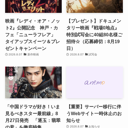
映画『レディ・オア・ノッ
【プレゼント】ドキュメン
ト2』公開記念 神戸・カ
タリー映画『戦場0地点』
フェ「ニューラフレア」
特別試写会に40組80名様ご
タイアップスイーツ＆プレ
招待☆（応募締切：8月19
ゼントキャンペーン
日）
2026.8.07
新作映画
2026.8.07
試写会
「中国ドラマが好き！いま
【重要】サーバー移行に伴
見るべきスター最前線」8
うWebサイト一時休止のお
月27日発売 「逐玉：翡翠
知らせ
の君」を徹底特集
2026.8.07
お知らせ