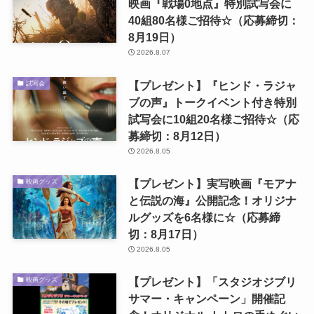
映画『戦場0地点』特別試写会に
40組80名様ご招待☆（応募締切：
8月19日）
2026.8.07
【プレゼント】『ヒンド・ラジャ
試写会
ブの声』トークイベント付き特別
試写会に10組20名様ご招待☆（応
募締切：8月12日）
2026.8.05
【プレゼント】実写映画『モアナ
映画グッズ
と伝説の海』公開記念！オリジナ
ルグッズを6名様に☆（応募締
切：8月17日）
2026.8.05
【プレゼント】「スタジオジブリ
映画グッズ
サマー・キャンペーン」開催記