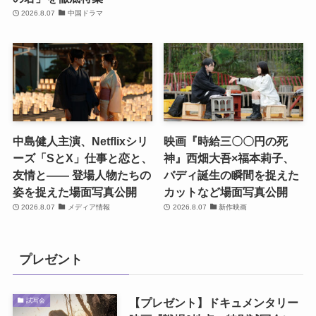
2026.8.07
中国ドラマ
中島健人主演、Netflixシリ
映画『時給三〇〇円の死
ーズ「SとX」仕事と恋と、
神』西畑大吾×福本莉子、
友情と―― 登場人物たちの
バディ誕生の瞬間を捉えた
姿を捉えた場面写真公開
カットなど場面写真公開
2026.8.07
メディア情報
2026.8.07
新作映画
プレゼント
【プレゼント】ドキュメンタリー
試写会