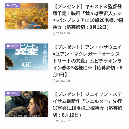
【プレゼント】キャスト＆監督登
試写会
壇予定！映画『我々は宇宙人』ジ
ャパンプレミアに10組20名様ご招
待☆（応募締切：8月12日）
2026.7.29
【プレゼント】アン・ハサウェイ
鑑賞券
×ユアン・マクレガー『オークス
トリートの異変』ムビチケオンラ
イン券を3名様に☆【応募締切：8
月9日】
2026.7.28
【プレゼント】ジェイソン・ステ
試写会
イサム最新作『シェルター』先行
試写会に10名様ご招待☆（応募締
切：8月12日）
2026.7.27