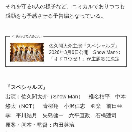
それを守る5人の様子など、コミカルでありつつも
感動をも予感させる予告編となっている。
あわせて読みたい
佐久間大介主演『スペシャルズ』
2026年3月6日公開 Snow Manの
「オドロウゼ！」が主題歌に決定
『スペシャルズ』
出演：佐久間大介（Snow Man） 椎名桔平 中本
悠太（NCT） 青柳翔 小沢仁志 羽楽 前田亜
季 平川結月 矢島健一 六平直政 石橋蓮司
原案・脚本・監督：内田英治