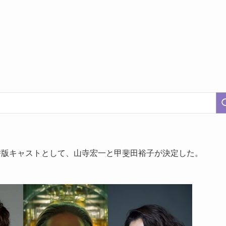
吹替版キャストとして、山寺宏一と甲斐田裕子が決定した。