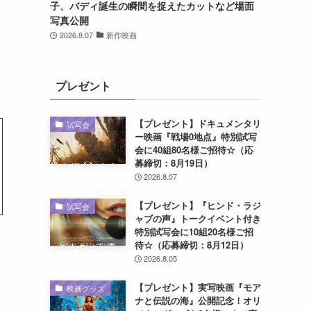
子、バディ誕生の瞬間を捉えたカットなど場面
写真公開
2026.8.07
新作映画
プレゼント
【プレゼント】ドキュメンタリ
試写会
ー映画『戦場0地点』特別試写
会に40組80名様ご招待☆（応
募締切：8月19日）
2026.8.07
【プレゼント】『ヒンド・ラジ
試写会
ャブの声』トークイベント付き
特別試写会に10組20名様ご招
待☆（応募締切：8月12日）
2026.8.05
【プレゼント】実写映画『モア
映画グッズ
ナと伝説の海』公開記念！オリ