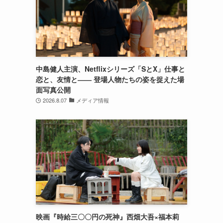
中島健人主演、Netflixシリーズ「SとX」仕事と
恋と、友情と―― 登場人物たちの姿を捉えた場
面写真公開
2026.8.07
メディア情報
映画『時給三〇〇円の死神』西畑大吾×福本莉