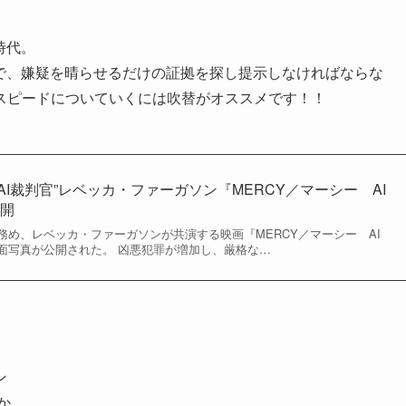
時代。
間で、嫌疑を晴らせるだけの証拠を探し提示しなければならな
スピードについていくには吹替がオススメです！！
 “AI裁判官”レベッカ・ファーガソン『MERCY／マーシー AI
公開
務め、レベッカ・ファーガソンが共演する映画『MERCY／マーシー AI
面写真が公開された。 凶悪犯罪が増加し、厳格な…
ン
か