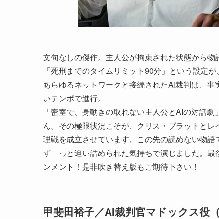
文句なしの傑作。主人公が拘束された状態から物
「死刑までのタイムリミット90分」という設定
あらゆるネットワークと接続されたAI裁判は、
いテンポで進行。
「密室で、身動きの取れない主人公とAIの対話
ん。その極限状況こそが、クリス・プラットとレ
理戦を成立させています。この先の読めない物語
ずーっと追い詰められた気持ちで演じました。最
ンメント！是非吹き替え版もご期待下さい！
甲斐田裕子／AI裁判官マドックス役