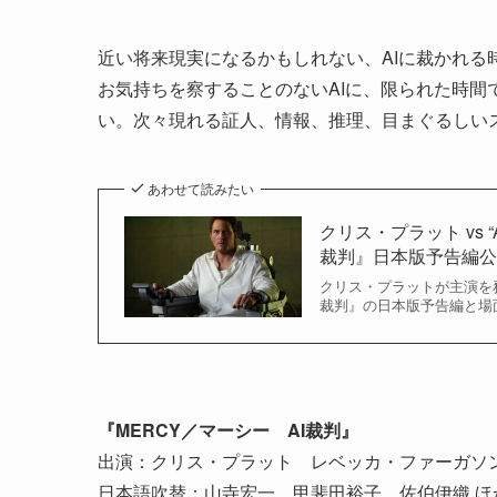
近い将来現実になるかもしれない、AIに裁かれる
お気持ちを察することのないAIに、限られた時
い。次々現れる証人、情報、推理、目まぐるしい
あわせて読みたい
クリス・プラット vs
裁判』日本版予告編
クリス・プラットが主演を
裁判』の日本版予告編と場
『MERCY／マーシー AI裁判』
出演：クリス・プラット レベッカ・ファーガソ
日本語吹替：山寺宏一、甲斐田裕子、佐伯伊織 ほ