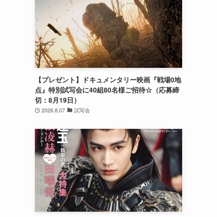
【プレゼント】ドキュメンタリー映画『戦場0地
点』特別試写会に40組80名様ご招待☆（応募締
切：8月19日）
2026.8.07
試写会