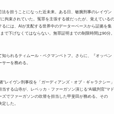
が司法を担うことになった近未来。ある日、敏腕刑事のレイヴン
”に拘束されていた。冤罪を主張する彼だったが、覚えている
するには、AIが支配する世界中のデーターベースから証拠を集
定値まで下げなくてはならない。無罪証明までの制限時間は90分
として知られるティムール・ベクマンベトフ。さらに、『オッペン
ーサーを務める。
者”レイヴン刑事役を「ガーディアンズ・オブ・ギャラクシー
当する山寺が、レベッカ・ファーガソン演じる“AI裁判官”マ
ーズでファーガソンの吹替を担当した甲斐田が務める。その
決定した。