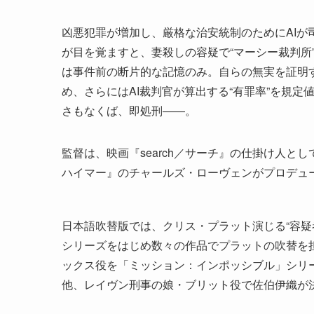
凶悪犯罪が増加し、厳格な治安統制のためにAI
が目を覚ますと、妻殺しの容疑で“マーシー裁判所
は事件前の断片的な記憶のみ。自らの無実を証明
め、さらにはAI裁判官が算出する“有罪率”を規
さもなくば、即処刑――。
監督は、映画『search／サーチ』の仕掛け人
ハイマー』のチャールズ・ローヴェンがプロデュ
日本語吹替版では、クリス・プラット演じる“容疑
シリーズをはじめ数々の作品でプラットの吹替を担
ックス役を「ミッション：インポッシブル」シリ
他、レイヴン刑事の娘・ブリット役で佐伯伊織が