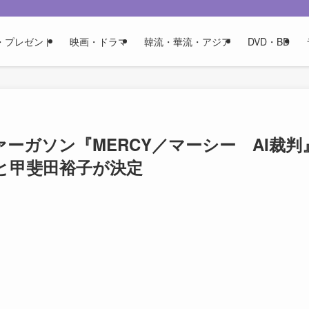
・プレゼント
映画・ドラマ
韓流・華流・アジア
DVD・BD
ーガソン『MERCY／マーシー AI裁判
と甲斐田裕子が決定