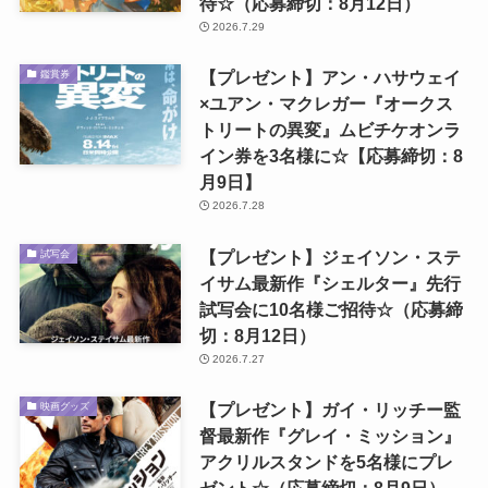
待☆（応募締切：8月12日）
2026.7.29
【プレゼント】アン・ハサウェイ
鑑賞券
×ユアン・マクレガー『オークス
トリートの異変』ムビチケオンラ
イン券を3名様に☆【応募締切：8
月9日】
2026.7.28
【プレゼント】ジェイソン・ステ
試写会
イサム最新作『シェルター』先行
試写会に10名様ご招待☆（応募締
切：8月12日）
2026.7.27
【プレゼント】ガイ・リッチー監
映画グッズ
督最新作『グレイ・ミッション』
アクリルスタンドを5名様にプレ
ゼント☆（応募締切：8月9日）