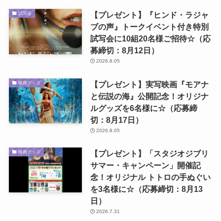
【プレゼント】『ヒンド・ラジャ
試写会
ブの声』トークイベント付き特別
試写会に10組20名様ご招待☆（応
募締切：8月12日）
2026.8.05
【プレゼント】実写映画『モアナ
映画グッズ
と伝説の海』公開記念！オリジナ
ルグッズを6名様に☆（応募締
切：8月17日）
2026.8.05
【プレゼント】「スタジオジブリ
映画グッズ
サマー・キャンペーン」開催記
念！オリジナル トトロの手ぬぐい
を3名様に☆（応募締切：8月13
日）
2026.7.31