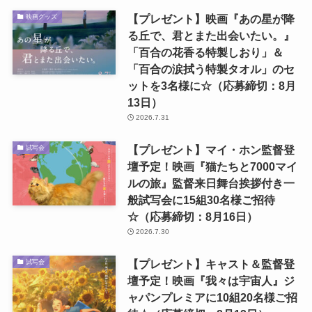
【プレゼント】映画『あの星が降
映画グッズ
る丘で、君とまた出会いたい。』
「百合の花香る特製しおり」＆
「百合の涙拭う特製タオル」のセ
ットを3名様に☆（応募締切：8月
13日）
2026.7.31
【プレゼント】マイ・ホン監督登
試写会
壇予定！映画『猫たちと7000マイ
ルの旅』監督来日舞台挨拶付き一
般試写会に15組30名様ご招待
☆（応募締切：8月16日）
2026.7.30
【プレゼント】キャスト＆監督登
試写会
壇予定！映画『我々は宇宙人』ジ
ャパンプレミアに10組20名様ご招