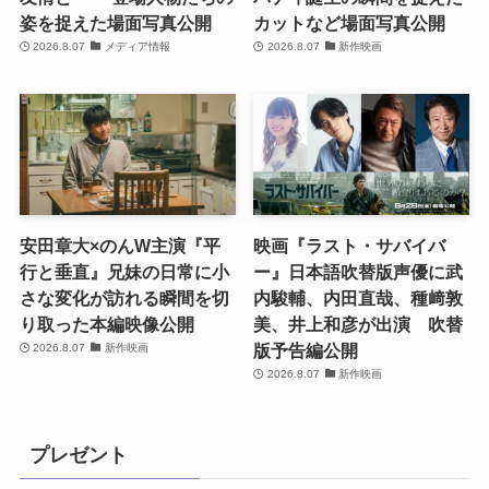
姿を捉えた場面写真公開
カットなど場面写真公開
2026.8.07
メディア情報
2026.8.07
新作映画
安田章大×のんW主演『平
映画『ラスト・サバイバ
行と垂直』兄妹の日常に小
ー』日本語吹替版声優に武
さな変化が訪れる瞬間を切
内駿輔、内田直哉、種﨑敦
り取った本編映像公開
美、井上和彦が出演 吹替
版予告編公開
2026.8.07
新作映画
2026.8.07
新作映画
プレゼント