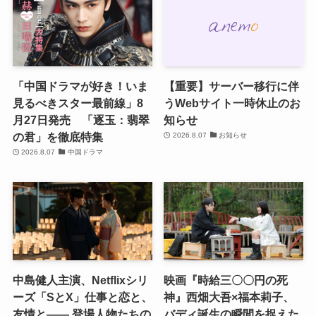
「中国ドラマが好き！いま
【重要】サーバー移行に伴
見るべきスター最前線」8
うWebサイト一時休止のお
月27日発売 「逐玉：翡翠
知らせ
の君」を徹底特集
2026.8.07
お知らせ
2026.8.07
中国ドラマ
中島健人主演、Netflixシリ
映画『時給三〇〇円の死
ーズ「SとX」仕事と恋と、
神』西畑大吾×福本莉子、
友情と―― 登場人物たちの
バディ誕生の瞬間を捉えた