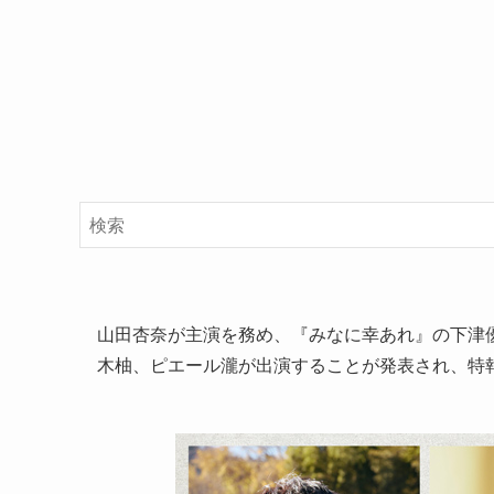
山田杏奈が主演を務め、『みなに幸あれ』の下津優
木柚、ピエール瀧が出演することが発表され、特報