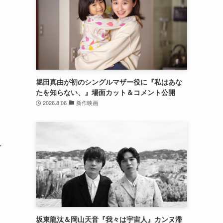
堀田真由が初のシングルマザー役に『私はあな
たを知らない、』場面カット＆コメント公開
2026.8.06
新作映画
れ
坂東龍汰＆岡山天音『我々は宇宙人』カンヌ滞