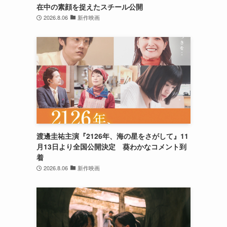
在中の素顔を捉えたスチール公開
2026.8.06
新作映画
渡邊圭祐主演『2126年、海の星をさがして』11
月13日より全国公開決定 葵わかなコメント到
着
2026.8.06
新作映画