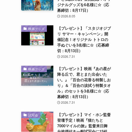
ジナルグッズを6名様に☆（応
募締切：8月17日）
2026.8.05
【プレゼント】「スタジオジブ
映画グッズ
リ サマー・キャンペーン」開
催記念！オリジナル トトロの
手ぬぐいを3名様に☆（応募締
切：8月13日）
2026.7.31
【プレゼント】映画『あの星が
映画グッズ
降る丘で、君とまた出会いた
い。』「百合の花香る特製しお
り」＆「百合の涙拭う特製タオ
ル」のセットを3名様に☆（応
募締切：8月13日）
2026.7.31
【プレゼント】マイ・ホン監督
試写会
登壇予定！映画『猫たちと
7000マイルの旅』監督来日舞
台挨拶付き一般試写会に15組