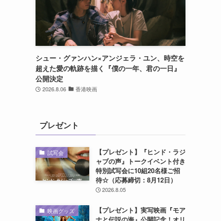
シュー・グァンハン×アンジェラ・ユン、時空を
超えた愛の軌跡を描く『僕の一年、君の一日』
公開決定
2026.8.06
香港映画
プレゼント
【プレゼント】『ヒンド・ラジ
試写会
ャブの声』トークイベント付き
特別試写会に10組20名様ご招
待☆（応募締切：8月12日）
2026.8.05
【プレゼント】実写映画『モア
映画グッズ
ナと伝説の海』公開記念！オリ