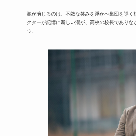
瀧が演じるのは、不敵な笑みを浮かべ集団を導く校長
クターが記憶に新しい瀧が、高校の校長でありな
つ。