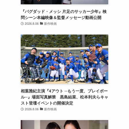
『バグダッド・メッシ 片足のサッカー少年』検
問シーン本編映像＆監督メッセージ動画公開
2026.8.06
新作映画
相葉雅紀主演『4アウト ─もう一度、プレイボー
ル─』場面写真解禁 黒島結菜、松本利夫らキャ
スト登壇イベントの開催決定
2026.8.06
新作映画