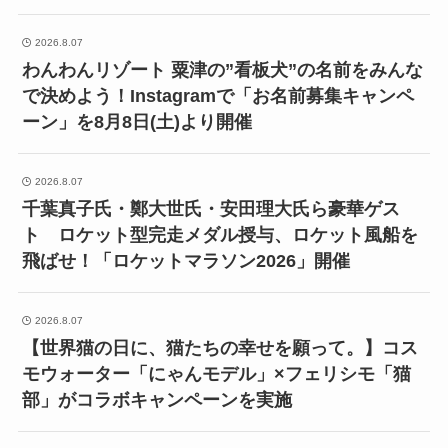
2026.8.07
わんわんリゾート 粟津の”看板犬”の名前をみんな
で決めよう！Instagramで「お名前募集キャンペ
ーン」を8月8日(土)より開催
2026.8.07
千葉真子氏・鄭大世氏・安田理大氏ら豪華ゲス
ト ロケット型完走メダル授与、ロケット風船を
飛ばせ！「ロケットマラソン2026」開催
2026.8.07
【世界猫の日に、猫たちの幸せを願って。】コス
モウォーター「にゃんモデル」×フェリシモ「猫
部」がコラボキャンペーンを実施