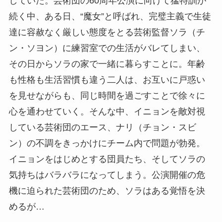
していた。芸術団の60周年公演に向けて猛特訓が
続く中、ある日、“魔女”と呼ばれ、完璧主義で生徒
達に容赦なく厳しい態度をとる芸術監督ソラ（チ
ン・ソヨン）に練習室での生活がバレてしまい、
その日からソラの家で一緒に暮らすことに。年齢
も性格も生活習慣も違う二人は、お互いに戸惑い
を見せながらも、同じ時間を過ごすことで徐々に
心を通わせていく。そんな中、イニョンを敵対視
している芸術団のエース、ナリ（チョン・スビ
ン）の不調をきっかけにチーム内で問題が勃発。
イニョンをはじめとする団員たち、そしてソラの
気持ちはバラバラになってしまう。公演開催の危
機に迫られた芸術団のため、ソラはある覚悟を決
めるが…