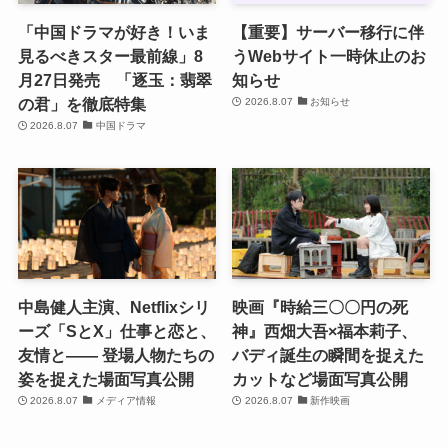
「中国ドラマが好き！いま
【重要】サーバー移行に伴
見るべきスター最前線」8
うWebサイト一時休止のお
月27日発売 「逐玉：翡翠
知らせ
の君」を徹底特集
2026.8.07
お知らせ
2026.8.07
中国ドラマ
中島健人主演、Netflixシリ
映画『時給三〇〇円の死
ーズ「SとX」仕事と恋と、
神』西畑大吾×福本莉子、
友情と―― 登場人物たちの
バディ誕生の瞬間を捉えた
姿を捉えた場面写真公開
カットなど場面写真公開
2026.8.07
メディア情報
2026.8.07
新作映画