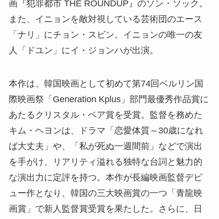
画『犯罪都市 THE ROUNDUP』のソン・ソック。
また、イニョンを敵対視している芸術団のエース
「ナリ」にチョン・スビン。イニョンの唯一の友
人「ドユン」にイ・ジョンハが出演。
本作は、韓国映画として初めて第74回ベルリン国
際映画祭「Generation Kplus」部門最優秀作品賞に
あたるクリスタル・ベア賞を受賞。監督を務めた
キム・ヘヨンは、ドラマ「恋愛体質～30歳になれ
ば大丈夫」や、「私が死ぬ一週間前」などで演出
を手がけ、リアリティ溢れる独特な台詞と魅力的
な演出力に定評を持つ。本作が長編映画監督デビ
ュー作となり、韓国の三大映画賞の一つ「青龍映
画賞」で新人監督賞受賞を果たした。さらに、日