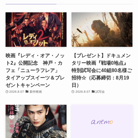
映画『レディ・オア・ノッ
【プレゼント】ドキュメン
ト2』公開記念 神戸・カ
タリー映画『戦場0地点』
フェ「ニューラフレア」
特別試写会に40組80名様ご
タイアップスイーツ＆プレ
招待☆（応募締切：8月19
ゼントキャンペーン
日）
2026.8.07
新作映画
2026.8.07
試写会