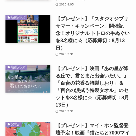
2026.8.05
【プレゼント】「スタジオジブリ
映画グッズ
サマー・キャンペーン」開催記
念！オリジナル トトロの手ぬぐい
を3名様に☆（応募締切：8月13
日）
2026.7.31
【プレゼント】映画『あの星が降
映画グッズ
る丘で、君とまた出会いたい。』
「百合の花香る特製しおり」＆
「百合の涙拭う特製タオル」のセ
ットを3名様に☆（応募締切：8月
13日）
2026.7.31
【プレゼント】マイ・ホン監督登
試写会
壇予定！映画『猫たちと7000マイ