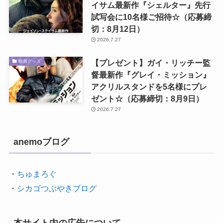
イサム最新作『シェルター』先行
試写会に10名様ご招待☆（応募締
切：8月12日）
2026.7.27
【プレゼント】ガイ・リッチー監
映画グッズ
督最新作『グレイ・ミッション』
アクリルスタンドを5名様にプレ
ゼント☆（応募締切：8月9日）
2026.7.27
anemoブログ
・
ちゅまろぐ
・
シカゴつぶやきブログ