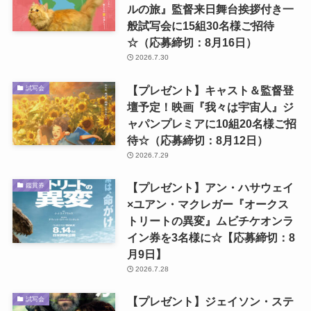
ルの旅』監督来日舞台挨拶付き一
般試写会に15組30名様ご招待
☆（応募締切：8月16日）
2026.7.30
【プレゼント】キャスト＆監督登
試写会
壇予定！映画『我々は宇宙人』ジ
ャパンプレミアに10組20名様ご招
待☆（応募締切：8月12日）
2026.7.29
【プレゼント】アン・ハサウェイ
鑑賞券
×ユアン・マクレガー『オークス
トリートの異変』ムビチケオンラ
イン券を3名様に☆【応募締切：8
月9日】
2026.7.28
【プレゼント】ジェイソン・ステ
試写会