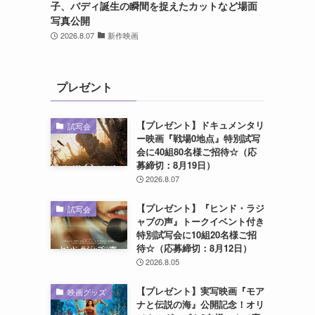
子、バディ誕生の瞬間を捉えたカットなど場面
写真公開
2026.8.07
新作映画
プレゼント
【プレゼント】ドキュメンタリ
試写会
ー映画『戦場0地点』特別試写
会に40組80名様ご招待☆（応
募締切：8月19日）
2026.8.07
【プレゼント】『ヒンド・ラジ
試写会
ャブの声』トークイベント付き
特別試写会に10組20名様ご招
待☆（応募締切：8月12日）
2026.8.05
【プレゼント】実写映画『モア
映画グッズ
ナと伝説の海』公開記念！オリ