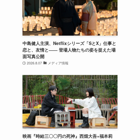
中島健人主演、Netflixシリーズ「SとX」仕事と
恋と、友情と―― 登場人物たちの姿を捉えた場
面写真公開
2026.8.07
メディア情報
映画『時給三〇〇円の死神』西畑大吾×福本莉