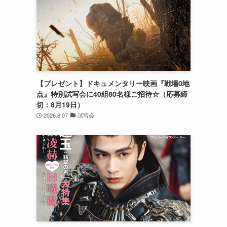
【プレゼント】ドキュメンタリー映画『戦場0地
点』特別試写会に40組80名様ご招待☆（応募締
切：8月19日）
2026.8.07
試写会