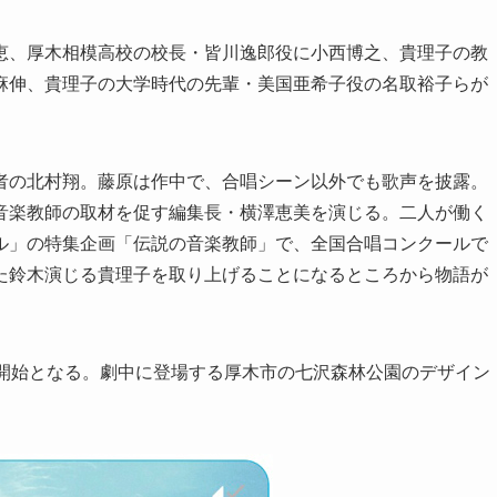
恵、厚木相模高校の校長・皆川逸郎役に小西博之、貴理子の教
麻伸、貴理子の大学時代の先輩・美国亜希子役の名取裕子らが
者の北村翔。藤原は作中で、合唱シーン以外でも歌声を披露。
音楽教師の取材を促す編集長・横澤恵美を演じる。二人が働く
ル」の特集企画「伝説の音楽教師」で、全国合唱コンクールで
た鈴木演じる貴理子を取り上げることになるところから物語が
売開始となる。劇中に登場する厚木市の七沢森林公園のデザイン