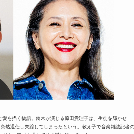
と愛を描く物語。鈴木が演じる原田貴理子は、生徒を輝かせ
、突然退任し失踪してしまったという。教え子で音楽雑誌記者