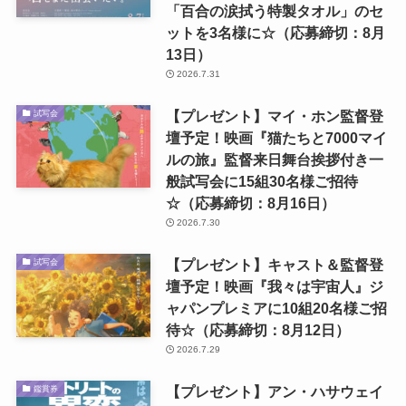
「百合の涙拭う特製タオル」のセ
ットを3名様に☆（応募締切：8月
13日）
2026.7.31
【プレゼント】マイ・ホン監督登
試写会
壇予定！映画『猫たちと7000マイ
ルの旅』監督来日舞台挨拶付き一
般試写会に15組30名様ご招待
☆（応募締切：8月16日）
2026.7.30
【プレゼント】キャスト＆監督登
試写会
壇予定！映画『我々は宇宙人』ジ
ャパンプレミアに10組20名様ご招
待☆（応募締切：8月12日）
2026.7.29
【プレゼント】アン・ハサウェイ
鑑賞券