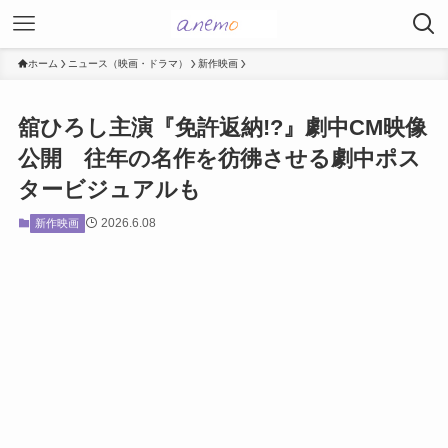
ホーム
ニュース（映画・ドラマ）
新作映画
舘ひろし主演『免許返納!?』劇中CM映像
公開 往年の名作を彷彿させる劇中ポス
タービジュアルも
2026.6.08
新作映画