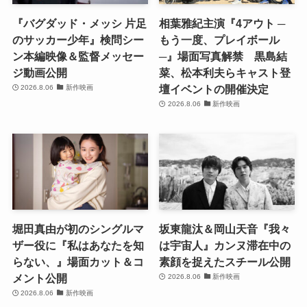
『バグダッド・メッシ 片足
相葉雅紀主演『4アウト ─
のサッカー少年』検問シー
もう一度、プレイボール
ン本編映像＆監督メッセー
─』場面写真解禁 黒島結
ジ動画公開
菜、松本利夫らキャスト登
壇イベントの開催決定
2026.8.06
新作映画
2026.8.06
新作映画
堀田真由が初のシングルマ
坂東龍汰＆岡山天音『我々
ザー役に『私はあなたを知
は宇宙人』カンヌ滞在中の
らない、』場面カット＆コ
素顔を捉えたスチール公開
メント公開
2026.8.06
新作映画
2026.8.06
新作映画