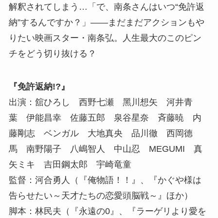
解釈されてしまう…「で、南条さんはいつ“免許返
納”するんですか？」――まだまだアクションもや
りたい映画スター・南条弘。人生最大のこのピン
チをどう切り抜ける？
『免許返納!?』
出演：舘ひろし ⻄野七瀬 ⿊川想⽮ 河井⻘
葉 伊能昌幸 佐藤五郎 泉⾕星奈 ⻫藤暁 内
藤剛志 ベンガル ⼤地真央 品川徹 ⻄岡德
⾺ 南野陽⼦ ⼋嶋智⼈ 中⼭忍 MEGUMI 真
⽮ミキ 吉⽥鋼太郎 宇崎⻯童
監督：河合勇人（『俺物語！！』、『かぐや様は
告らせたい～天才たちの恋愛頭脳戦～』ほか）
脚本：林民夫（『永遠の0』、『ラーゲリより愛を