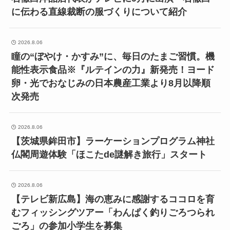
に伝わる直線裁断の服づくりについて紹介
2026.8.06
瞳の“ぼやけ・かすみ”に、毎日のたまご習慣。機
能性表示食品※『ルテインの力』新発売！ヨード
卵・光でおなじみの日本農産工業より8月以降順
次発売
2026.8.06
【茨城県鉾田市】ラーケーションプログラム神社
仏閣周遊体験「ほこたde謎解き旅行」スタート
2026.8.06
【テレビ新広島】海の恵みに感謝するココロを育
むフィッシングツアー「わんぱく釣りごろつられ
ごろ」の参加小学生を募集