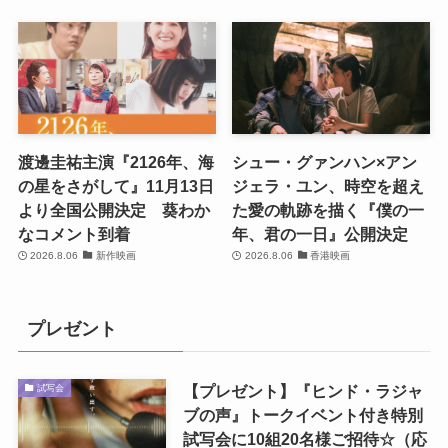
渡邊圭祐主演『2126年、海
シュー・グァンハン×アン
の星をさがして』11月13日
ジェラ・ユン、時空を超え
より全国公開決定 葵わか
た愛の軌跡を描く『僕の一
なコメント到着
年、君の一日』公開決定
2026.8.06
新作映画
2026.8.06
香港映画
プレゼント
【プレゼント】『ヒンド・ラジャ
試写会
ブの声』トークイベント付き特別
試写会に10組20名様ご招待☆（応