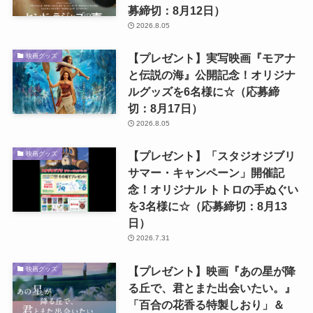
募締切：8月12日）
2026.8.05
【プレゼント】実写映画『モアナ
映画グッズ
と伝説の海』公開記念！オリジナ
ルグッズを6名様に☆（応募締
切：8月17日）
2026.8.05
【プレゼント】「スタジオジブリ
映画グッズ
サマー・キャンペーン」開催記
念！オリジナル トトロの手ぬぐい
を3名様に☆（応募締切：8月13
日）
2026.7.31
【プレゼント】映画『あの星が降
映画グッズ
る丘で、君とまた出会いたい。』
「百合の花香る特製しおり」＆