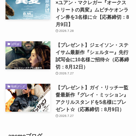
×ユアン・マクレガー『オークス
トリートの異変』ムビチケオンラ
イン券を3名様に☆【応募締切：8
月9日】
2026.7.28
【プレゼント】ジェイソン・ステ
試写会
イサム最新作『シェルター』先行
試写会に10名様ご招待☆（応募締
切：8月12日）
2026.7.27
【プレゼント】ガイ・リッチー監
映画グッズ
督最新作『グレイ・ミッション』
アクリルスタンドを5名様にプレ
ゼント☆（応募締切：8月9日）
2026.7.27
anemoブログ