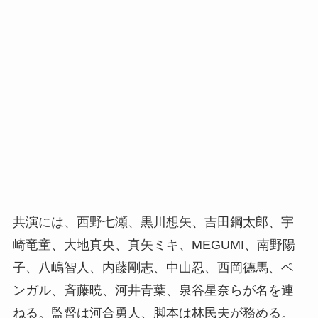
共演には、西野七瀬、黒川想矢、吉田鋼太郎、宇
崎竜童、大地真央、真矢ミキ、MEGUMI、南野陽
子、八嶋智人、内藤剛志、中山忍、西岡德馬、ベ
ンガル、斉藤暁、河井青葉、泉谷星奈らが名を連
ねる。監督は河合勇人、脚本は林民夫が務める。