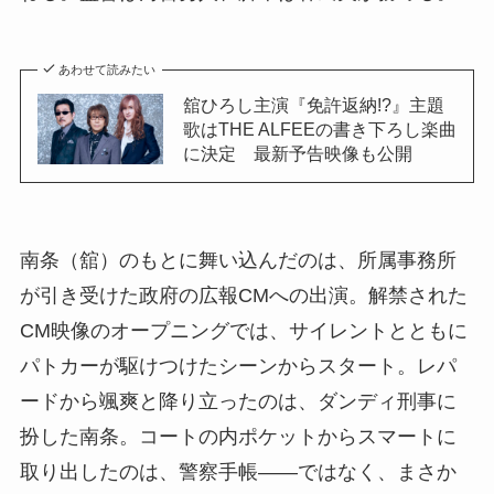
あわせて読みたい
舘ひろし主演『免許返納!?』主題
歌はTHE ALFEEの書き下ろし楽曲
に決定 最新予告映像も公開
南条（舘）のもとに舞い込んだのは、所属事務所
が引き受けた政府の広報CMへの出演。解禁された
CM映像のオープニングでは、サイレントとともに
パトカーが駆けつけたシーンからスタート。レパ
ードから颯爽と降り立ったのは、ダンディ刑事に
扮した南条。コートの内ポケットからスマートに
取り出したのは、警察手帳――ではなく、まさか