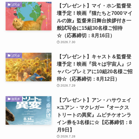
【プレゼント】マイ・ホン監督登
試写会
壇予定！映画『猫たちと7000マイ
ルの旅』監督来日舞台挨拶付き一
般試写会に15組30名様ご招待
☆（応募締切：8月16日）
2026.7.30
【プレゼント】キャスト＆監督登
試写会
壇予定！映画『我々は宇宙人』ジ
ャパンプレミアに10組20名様ご招
待☆（応募締切：8月12日）
2026.7.29
【プレゼント】アン・ハサウェイ
鑑賞券
×ユアン・マクレガー『オークス
トリートの異変』ムビチケオンラ
イン券を3名様に☆【応募締切：8
月9日】
2026.7.28