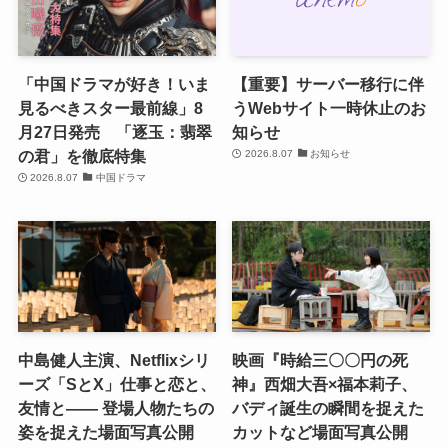
「中国ドラマが好き！いま
【重要】サーバー移行に伴
見るべきスター最前線」8
うWebサイト一時休止のお
月27日発売 「逐玉：翡翠
知らせ
の君」を徹底特集
2026.8.07
お知らせ
2026.8.07
中国ドラマ
中島健人主演、Netflixシリ
映画『時給三〇〇円の死
ーズ「SとX」仕事と恋と、
神』西畑大吾×福本莉子、
友情と―― 登場人物たちの
バディ誕生の瞬間を捉えた
姿を捉えた場面写真公開
カットなど場面写真公開