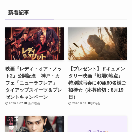
新着記事
映画『レディ・オア・ノッ
【プレゼント】ドキュメン
ト2』公開記念 神戸・カ
タリー映画『戦場0地点』
フェ「ニューラフレア」
特別試写会に40組80名様ご
タイアップスイーツ＆プレ
招待☆（応募締切：8月19
ゼントキャンペーン
日）
2026.8.07
新作映画
2026.8.07
試写会