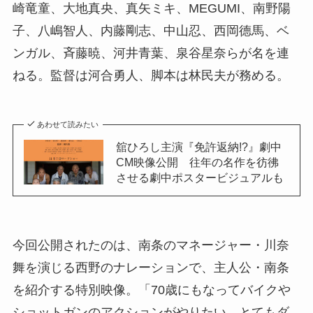
崎竜童、大地真央、真矢ミキ、MEGUMI、南野陽
子、八嶋智人、内藤剛志、中山忍、西岡德馬、ベ
ンガル、斉藤暁、河井青葉、泉谷星奈らが名を連
ねる。監督は河合勇人、脚本は林民夫が務める。
あわせて読みたい
舘ひろし主演『免許返納!?』劇中
CM映像公開 往年の名作を彷彿
させる劇中ポスタービジュアルも
今回公開されたのは、南条のマネージャー・川奈
舞を演じる西野のナレーションで、主人公・南条
を紹介する特別映像。「70歳にもなってバイクや
ショットガンのアクションがやりたい、とてもダ