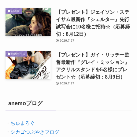
【プレゼント】ジェイソン・ステ
試写会
イサム最新作『シェルター』先行
試写会に10名様ご招待☆（応募締
切：8月12日）
2026.7.27
【プレゼント】ガイ・リッチー監
映画グッズ
督最新作『グレイ・ミッション』
アクリルスタンドを5名様にプレ
ゼント☆（応募締切：8月9日）
2026.7.27
anemoブログ
・
ちゅまろぐ
・
シカゴつぶやきブログ