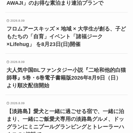
AWAJI」のお得な素泊まり連泊プランで
2026.8.09
フロムアースキッズ × 地域 × 大学生が創る、子ど
もたちの「自育」イベント「諸福ジーク
×Lifehug」 を8月23日(日)開催
2026.8.09
大人気中国BLファンタジー小説『二哈和他的白猫
師尊』5巻・6巻電子書籍版2026年8月9日（日）
より順次配信開始
2026.8.09
【淡路島】愛犬と一緒に過ごせる宿で、一緒に泊
まり、一緒にご飯愛犬専用の淡路島グルメ、ドッ
グランにミニプールグランピングとトレーラーハ