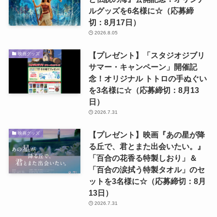
ルグッズを6名様に☆（応募締
切：8月17日）
2026.8.05
【プレゼント】「スタジオジブリ
映画グッズ
サマー・キャンペーン」開催記
念！オリジナル トトロの手ぬぐい
を3名様に☆（応募締切：8月13
日）
2026.7.31
【プレゼント】映画『あの星が降
映画グッズ
る丘で、君とまた出会いたい。』
「百合の花香る特製しおり」＆
「百合の涙拭う特製タオル」のセ
ットを3名様に☆（応募締切：8月
13日）
2026.7.31