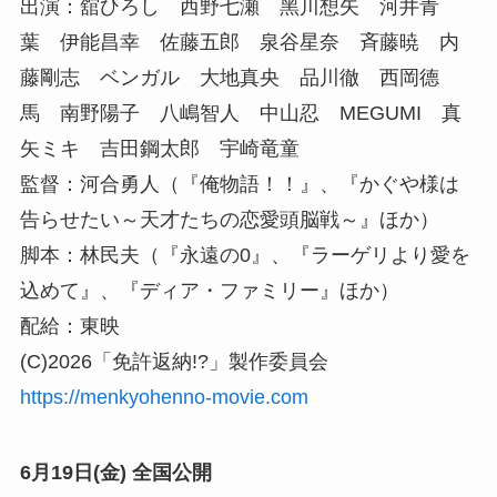
出演：舘ひろし ⻄野七瀬 ⿊川想⽮ 河井⻘
葉 伊能昌幸 佐藤五郎 泉⾕星奈 ⻫藤暁 内
藤剛志 ベンガル ⼤地真央 品川徹 ⻄岡德
⾺ 南野陽⼦ ⼋嶋智⼈ 中⼭忍 MEGUMI 真
⽮ミキ 吉⽥鋼太郎 宇崎⻯童
監督：河合勇人（『俺物語！！』、『かぐや様は
告らせたい～天才たちの恋愛頭脳戦～』ほか）
脚本：林民夫（『永遠の0』、『ラーゲリより愛を
込めて』、『ディア・ファミリー』ほか）
配給：東映
(C)2026「免許返納!?」製作委員会
https://menkyohenno-movie.com
6月19日(金) 全国公開