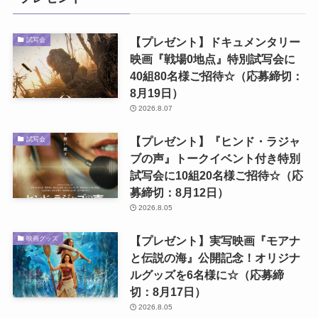
【プレゼント】ドキュメンタリー
試写会
映画『戦場0地点』特別試写会に
40組80名様ご招待☆（応募締切：
8月19日）
2026.8.07
【プレゼント】『ヒンド・ラジャ
試写会
ブの声』トークイベント付き特別
試写会に10組20名様ご招待☆（応
募締切：8月12日）
2026.8.05
【プレゼント】実写映画『モアナ
映画グッズ
と伝説の海』公開記念！オリジナ
ルグッズを6名様に☆（応募締
切：8月17日）
2026.8.05