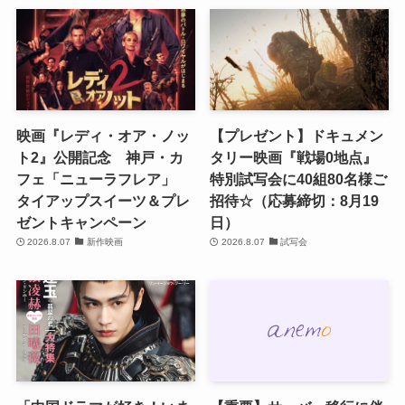
映画『レディ・オア・ノッ
【プレゼント】ドキュメン
ト2』公開記念 神戸・カ
タリー映画『戦場0地点』
フェ「ニューラフレア」
特別試写会に40組80名様ご
タイアップスイーツ＆プレ
招待☆（応募締切：8月19
ゼントキャンペーン
日）
2026.8.07
新作映画
2026.8.07
試写会