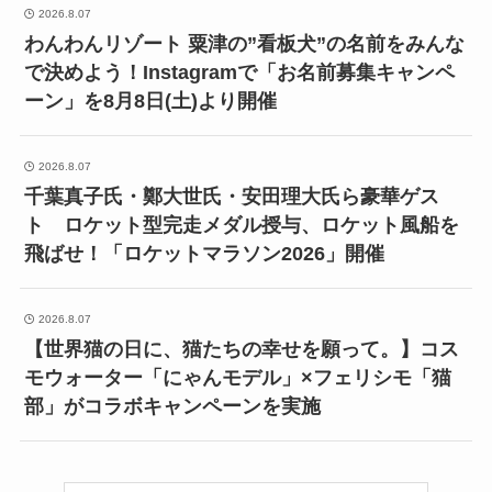
2026.8.07
わんわんリゾート 粟津の”看板犬”の名前をみんな
で決めよう！Instagramで「お名前募集キャンペ
ーン」を8月8日(土)より開催
2026.8.07
千葉真子氏・鄭大世氏・安田理大氏ら豪華ゲス
ト ロケット型完走メダル授与、ロケット風船を
飛ばせ！「ロケットマラソン2026」開催
2026.8.07
【世界猫の日に、猫たちの幸せを願って。】コス
モウォーター「にゃんモデル」×フェリシモ「猫
部」がコラボキャンペーンを実施