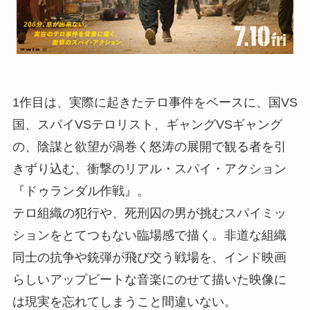
1作目は、実際に起きたテロ事件をベースに、国VS
国、スパイVSテロリスト、ギャングVSギャング
の、陰謀と欲望が渦巻く怒涛の展開で観る者を引
きずり込む、衝撃のリアル・スパイ・アクション
『ドゥランダル作戦』。
テロ組織の犯行や、死刑囚の男が挑むスパイミッ
ションをとてつもない臨場感で描く。非道な組織
同士の抗争や銃弾が飛び交う戦場を、インド映画
らしいアップビートな音楽にのせて描いた映像に
は現実を忘れてしまうこと間違いない。