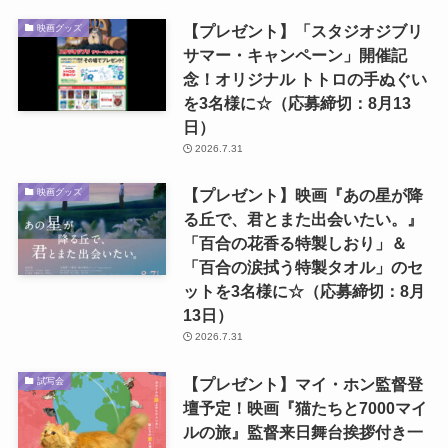
【プレゼント】「スタジオジブリ
映画グッズ
サマー・キャンペーン」開催記
念！オリジナル トトロの手ぬぐい
を3名様に☆（応募締切：8月13
日）
2026.7.31
【プレゼント】映画『あの星が降
映画グッズ
る丘で、君とまた出会いたい。』
「百合の花香る特製しおり」＆
「百合の涙拭う特製タオル」のセ
ットを3名様に☆（応募締切：8月
13日）
2026.7.31
【プレゼント】マイ・ホン監督登
試写会
壇予定！映画『猫たちと7000マイ
ルの旅』監督来日舞台挨拶付き一