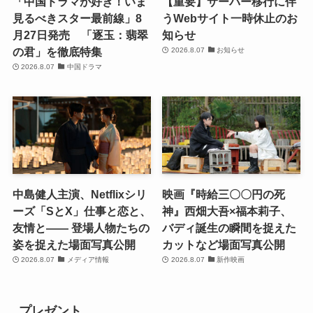
「中国ドラマが好き！いま
【重要】サーバー移行に伴
見るべきスター最前線」8
うWebサイト一時休止のお
月27日発売 「逐玉：翡翠
知らせ
の君」を徹底特集
2026.8.07
お知らせ
2026.8.07
中国ドラマ
中島健人主演、Netflixシリ
映画『時給三〇〇円の死
ーズ「SとX」仕事と恋と、
神』西畑大吾×福本莉子、
友情と―― 登場人物たちの
バディ誕生の瞬間を捉えた
姿を捉えた場面写真公開
カットなど場面写真公開
2026.8.07
メディア情報
2026.8.07
新作映画
プレゼント