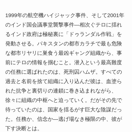
1999年の航空機ハイジャック事件、そして2001年
のインド国会議事堂襲撃事件―相次ぐテロに揺れ
るインド政府は極秘裏に「ドゥランダル作戦」を
発動させる。パキスタンの都市カラチで最も危険
な都市リヤリに巣食う最凶ギャング組織から、事
前にテロの情報を掴むこと。潜入という最高難度
の任務に選ばれたのは、死刑囚ハムザ。すべての
過去と名前を捨て組織に入り込んだ彼は、血塗ら
れた抗争と裏切りの連鎖に巻き込まれながら、
徐々に組織の中枢へと迫っていく。だがその先で
待っていたのは、国家を揺るがす巨大な陰謀だっ
た。任務か、信念か―逃げ場なき極限の中、彼が
下す決断とは。