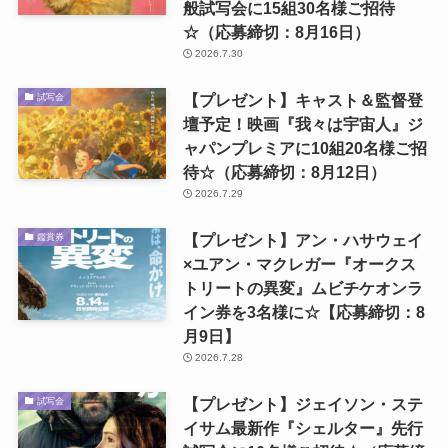
般試写会に15組30名様ご招待
☆（応募締切：8月16日）
2026.7.30
【プレゼント】キャスト＆監督登
試写会
壇予定！映画『我々は宇宙人』ジ
ャパンプレミアに10組20名様ご招
待☆（応募締切：8月12日）
2026.7.29
【プレゼント】アン・ハサウェイ
鑑賞券
×ユアン・マクレガー『オークス
トリートの異変』ムビチケオンラ
イン券を3名様に☆【応募締切：8
月9日】
2026.7.28
【プレゼント】ジェイソン・ステ
試写会
イサム最新作『シェルター』先行