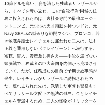
10億ドルを奪い、姿を消した独裁者サラザールか
ら、すべてを奪い返せ。 この“自殺行為”同然の任
務に投入されたのは、裏社会専門の最強エージェ
ントコンビ。元SBSの天才頭脳を持つシドと、元
Navy SEALsの型破りな戦闘マシン、ブロンコ。若
き敏腕弁護士レイチェルに雇われた二人は、法も
正義も通用しない《グレイゾーン》へ潜行する。
盗聴、潜入、資産差し押さえ――手段を選ばない
頭脳戦で、独裁者の巨大帝国を内側から崩壊させ
ていく。だが、任務成功の目前で予期せぬ事態が
発生。レイチェルがサラザールに誘拐されたの
だ。連れ去られた先は、武装した軍隊も警察もす
べてサラザール支配下の無法の孤島。金とレイチ
ェルを奪還するため、二人の怪物がリミッターを