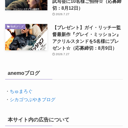
試写会に10名様ご招待☆（応募締
切：8月12日）
2026.7.27
【プレゼント】ガイ・リッチー監
映画グッズ
督最新作『グレイ・ミッション』
アクリルスタンドを5名様にプレ
ゼント☆（応募締切：8月9日）
2026.7.27
anemoブログ
・
ちゅまろぐ
・
シカゴつぶやきブログ
本サイト内の広告について