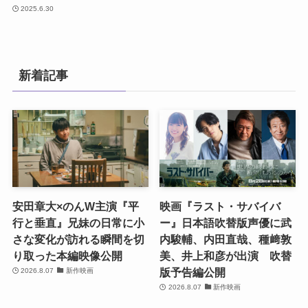
2025.6.30
新着記事
安田章大×のんW主演『平
映画『ラスト・サバイバ
行と垂直』兄妹の日常に小
ー』日本語吹替版声優に武
さな変化が訪れる瞬間を切
内駿輔、内田直哉、種﨑敦
り取った本編映像公開
美、井上和彦が出演 吹替
版予告編公開
2026.8.07
新作映画
2026.8.07
新作映画