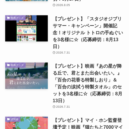
2026.8.05
【プレゼント】「スタジオジブリ
映画グッズ
サマー・キャンペーン」開催記
念！オリジナル トトロの手ぬぐい
を3名様に☆（応募締切：8月13
日）
2026.7.31
【プレゼント】映画『あの星が降
映画グッズ
る丘で、君とまた出会いたい。』
「百合の花香る特製しおり」＆
「百合の涙拭う特製タオル」のセ
ットを3名様に☆（応募締切：8月
13日）
2026.7.31
【プレゼント】マイ・ホン監督登
試写会
壇予定！映画『猫たちと7000マイ