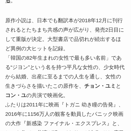
る
。
原作小説は、日本でも翻訳本が2018年12月に刊行
されるとたちまち共感の声が広がり、発売2日目に
して重版が決定。大型書店で品切れが続出するほ
ど異例の大ヒットを記録。
「韓国の82年生まれの女性で最も多い名前」であ
る“ジヨン”という名を持つ平凡な女性の、少女時代
から結婚、出産に至るまでの人生を通し、女性の
生きづらさを描いたこの原作を、
チョン・ユミ
と
コン・ユ
の共演で映画化。
ふたりは2011年に映画『トガニ 幼き瞳の告発』、
2016年に1156万人の観客を動員したパニック映画
の大作『新感染 ファイナル・エクスプレス』と、