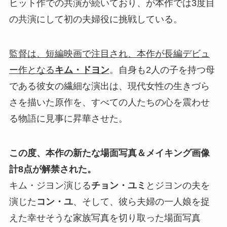
ヒット作での共演が続いており、が本作では3度目
の共演にして初の夫婦役に挑戦している。
監督は、短編映画で注目され、本作が長編デビュ
ー作となる
キム・ドヨン
。自身も2人の子を持つ母
である彼女の繊細な演出は、現代女性の生きづら
さを描いた原作を、すべての人たちの心を震わせ
る物語に見事に昇華させた。
この度、本作の新たな場面写真＆メイキング画像
計8点が解禁された。
キム・ジヨン演じる
チョン・ユミ
とジヨンの夫を
演じた
コン・ユ
、そして、彼ら夫婦の一人娘を捉
えた幸せそうな家族写真を切り取った場面写真