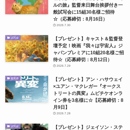
ルの旅』監督来日舞台挨拶付き一
般試写会に15組30名様ご招待
☆（応募締切：8月16日）
2026.7.30
【プレゼント】キャスト＆監督登
試写会
壇予定！映画『我々は宇宙人』ジ
ャパンプレミアに10組20名様ご招
待☆（応募締切：8月12日）
2026.7.29
【プレゼント】アン・ハサウェイ
鑑賞券
×ユアン・マクレガー『オークス
トリートの異変』ムビチケオンラ
イン券を3名様に☆【応募締切：8
月9日】
2026.7.28
【プレゼント】ジェイソン・ステ
試写会