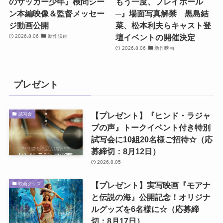
のサッカー少年』検問シー
もう一度、プレイボール
ン本編映像＆監督メッセー
─』場面写真解禁 黒島結
ジ動画公開
菜、松本利夫らキャスト登
壇イベントの開催決定
2026.8.06
新作映画
2026.8.06
新作映画
プレゼント
【プレゼント】『ヒンド・ラジャ
試写会
ブの声』トークイベント付き特別
試写会に10組20名様ご招待☆（応
募締切：8月12日）
2026.8.05
【プレゼント】実写映画『モアナ
映画グッズ
と伝説の海』公開記念！オリジナ
ルグッズを6名様に☆（応募締
切：8月17日）