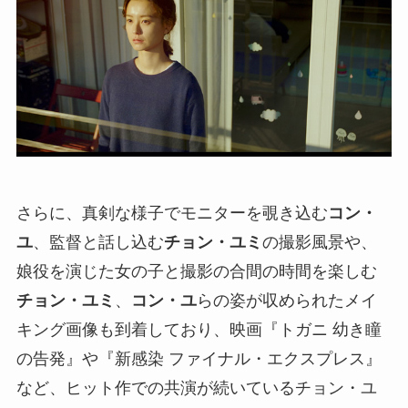
さらに、真剣な様子でモニターを覗き込む
コン・
ユ
、監督と話し込む
チョン・ユミ
の撮影風景や、
娘役を演じた女の子と撮影の合間の時間を楽しむ
チョン・ユミ
、
コン・ユ
らの姿が収められたメイ
キング画像も到着しており、映画『トガニ 幼き瞳
の告発』や『新感染 ファイナル・エクスプレス』
など、ヒット作での共演が続いているチョン・ユ