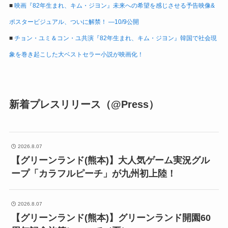
■
映画『82年生まれ、キム・ジヨン』未来への希望を感じさせる予告映像&
ポスタービジュアル、ついに解禁！ ―10/9公開
■
チョン・ユミ＆コン・ユ共演『82年生まれ、キム・ジヨン』韓国で社会現
象を巻き起こした大ベストセラー小説が映画化！
新着プレスリリース（@Press）
2026.8.07
【グリーンランド(熊本)】大人気ゲーム実況グル
ープ「カラフルピーチ」が九州初上陸！
2026.8.07
【グリーンランド(熊本)】グリーンランド開園60