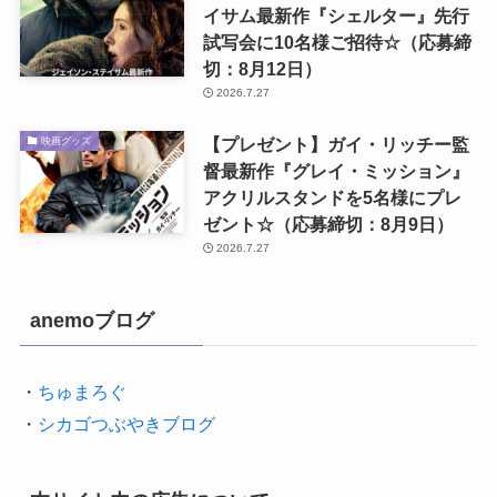
イサム最新作『シェルター』先行
試写会に10名様ご招待☆（応募締
切：8月12日）
2026.7.27
【プレゼント】ガイ・リッチー監
映画グッズ
督最新作『グレイ・ミッション』
アクリルスタンドを5名様にプレ
ゼント☆（応募締切：8月9日）
2026.7.27
anemoブログ
・
ちゅまろぐ
・
シカゴつぶやきブログ