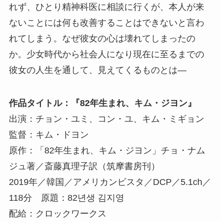
れず、ひとり精神科医に相談に行くが、本人が来
ないことには何も改善することはできないと言わ
れてしまう。なぜ彼女の心は壊れてしまったの
か。少女時代から社会人になり現在に至るまでの
彼女の人生を通して、見えてくるものとは—
作品タイトル：『82年生まれ、キム・ジヨン』
出演：チョン・ユミ、コン・ユ、キム・ミギョン
監督：キム・ドヨン
原作：「82年生まれ、キム・ジヨン」チョ・ナム
ジュ著／斎藤真理子訳（筑摩書房刊）
2019年／韓国／アメリカンビスタ／DCP／5.1ch／
118分 原題：82년생 김지영
配給：クロックワークス