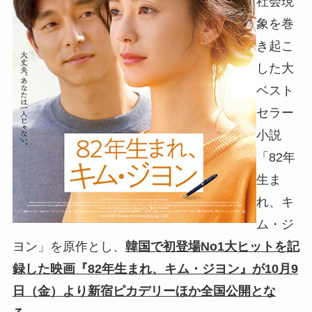
社会現
象を巻
き起こ
した大
ベスト
セラー
小説
「82年
生ま
れ、キ
ム・ジ
ヨン」を原作とし、
韓国で初登場No1大ヒットを記
録した映画『82年生まれ、キム・ジヨン』が10月9
日（金）より新宿ピカデリーほか全国公開とな