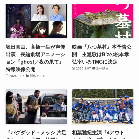
堀田真由、高橋一生が声優
映画『八つ墓村』本予告公
出演 長編劇場アニメーシ
開 主題歌はB’zの松本孝
ョン『ghost／夜の果て』
弘率いるTMGに決定
特報映像公開
2026.8.07
新作映画
2026.8.07
新作アニメ
『バグダッド・メッシ 片足
相葉雅紀主演『4アウト ─