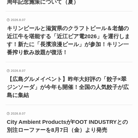
周年記念施策について（夏）
2026.8.07
キリンビールと滋賀県のクラフトビール＆老舗の
近江牛を堪能する「近江ビア電2026」を運行しま
す！新たに「長濱浪漫ビール」が参加！キリン一
番搾り飲み放題が復活！
2026.8.07
【広島グルメイベント】昨年大好評の「餃子×翠
ジンソーダ」が今年も開催！全国の人気餃子が広
島に集結
2026.8.07
City Ambient ProductsがFOOT INDUSTRYとの
別注ローファーを8月7日（金）より発売