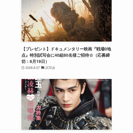
【プレゼント】ドキュメンタリー映画『戦場0地
点』特別試写会に40組80名様ご招待☆（応募締
切：8月19日）
2026.8.07
試写会