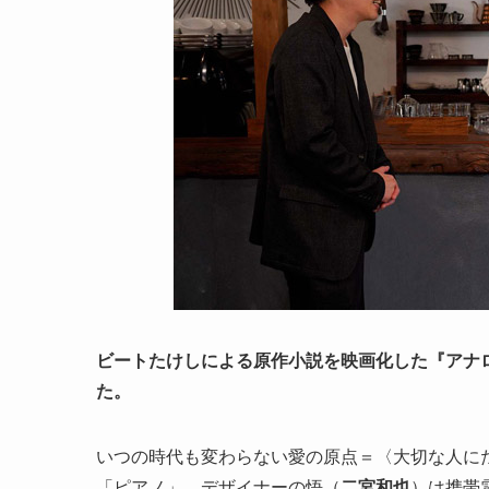
ビートたけしによる原作小説を
映画
化した『アナロ
た。
いつの時代も変わらない愛の原点＝〈大切な人に
「ピアノ」。デザイナーの悟（
二宮和也
）は携帯