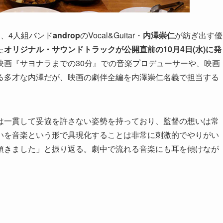
、4人組バンド
androp
のVocal&Guitar・
内澤崇仁
が紡ぎ出す優
た
オリジナル・サウンドトラックが公開直前の10月4日(水)に発
映画『サヨナラまでの30分』での音楽プロデューサーや、映画
る多才な内澤だが、映画の劇伴全編を内澤崇仁名義で担当する
は一貫して妥協を許さない姿勢を持っており、監督の想いは常
いを音楽という形で具現化することは非常に刺激的でやりがい
頂きました」と振り返る。劇中で流れる音楽にも耳を傾けなが