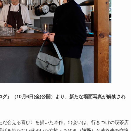
グ』（10月6日(金)公開）より、新たな場面写真が解禁され
ただ会える喜び〉を描いた本作。出会いは、行きつけの喫茶店
電話を持たない謎めいた女性・みゆき（
波瑠
）と連絡先を交換