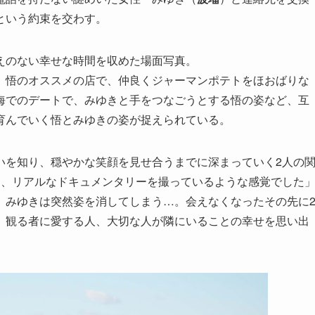
という約束を交わす。
えのない幸せな時間を収めた場面写真。
、悟のオススメの店で、仲良くジャーマンポテトをほおばりな
海でのデートで、みゆきと手をつなごうとする悟の姿など、互
育んでいく悟とみゆきの姿が捉えられている。
いを知り、穏やかな笑顔を見せ合うまでに深まっていく2人の
は、リアルなドキュメンタリーを撮っているような感覚でした
、みゆきは突然姿を消してしまう…。会えなくなったその先に
、観る者に愛する人、大切な人が隣にいることの幸せを思い出