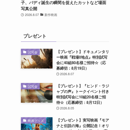
子、バディ誕生の瞬間を捉えたカットなど場面
写真公開
2026.8.07
新作映画
プレゼント
【プレゼント】ドキュメンタリ
試写会
ー映画『戦場0地点』特別試写
会に40組80名様ご招待☆（応
募締切：8月19日）
2026.8.07
【プレゼント】『ヒンド・ラジ
試写会
ャブの声』トークイベント付き
特別試写会に10組20名様ご招
待☆（応募締切：8月12日）
2026.8.05
【プレゼント】実写映画『モア
映画グッズ
ナと伝説の海』公開記念！オリ