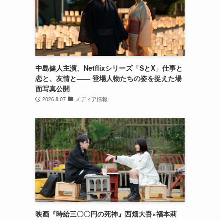
中島健人主演、Netflixシリーズ「SとX」仕事と
恋と、友情と―― 登場人物たちの姿を捉えた場
面写真公開
2026.8.07
メディア情報
映画『時給三〇〇円の死神』西畑大吾×福本莉