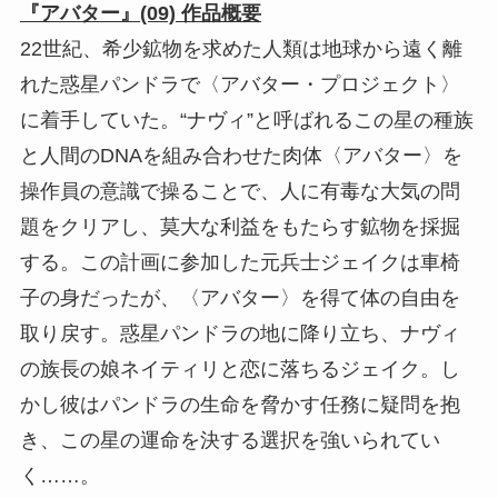
『アバター』(09) 作品概要
22世紀、希少鉱物を求めた人類は地球から遠く離
れた惑星パンドラで〈アバター・プロジェクト〉
に着手していた。“ナヴィ”と呼ばれるこの星の種族
と人間のDNAを組み合わせた肉体〈アバター〉を
操作員の意識で操ることで、人に有毒な大気の問
題をクリアし、莫大な利益をもたらす鉱物を採掘
する。この計画に参加した元兵士ジェイクは車椅
子の身だったが、〈アバター〉を得て体の自由を
取り戻す。惑星パンドラの地に降り立ち、ナヴィ
の族長の娘ネイティリと恋に落ちるジェイク。し
かし彼はパンドラの生命を脅かす任務に疑問を抱
き、この星の運命を決する選択を強いられてい
く……。