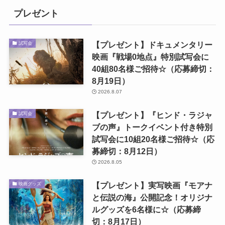
プレゼント
【プレゼント】ドキュメンタリー
試写会
映画『戦場0地点』特別試写会に
40組80名様ご招待☆（応募締切：
8月19日）
2026.8.07
【プレゼント】『ヒンド・ラジャ
試写会
ブの声』トークイベント付き特別
試写会に10組20名様ご招待☆（応
募締切：8月12日）
2026.8.05
【プレゼント】実写映画『モアナ
映画グッズ
と伝説の海』公開記念！オリジナ
ルグッズを6名様に☆（応募締
切：8月17日）