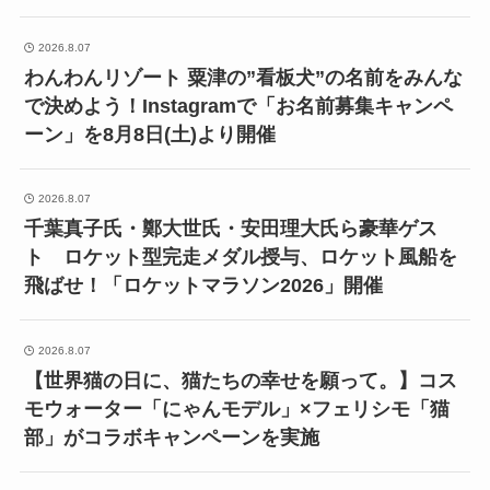
2026.8.07
わんわんリゾート 粟津の”看板犬”の名前をみんな
で決めよう！Instagramで「お名前募集キャンペ
ーン」を8月8日(土)より開催
2026.8.07
千葉真子氏・鄭大世氏・安田理大氏ら豪華ゲス
ト ロケット型完走メダル授与、ロケット風船を
飛ばせ！「ロケットマラソン2026」開催
2026.8.07
【世界猫の日に、猫たちの幸せを願って。】コス
モウォーター「にゃんモデル」×フェリシモ「猫
部」がコラボキャンペーンを実施