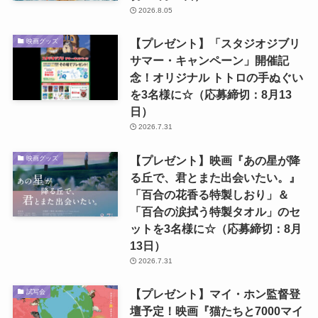
2026.8.05
【プレゼント】「スタジオジブリ
映画グッズ
サマー・キャンペーン」開催記
念！オリジナル トトロの手ぬぐい
を3名様に☆（応募締切：8月13
日）
2026.7.31
【プレゼント】映画『あの星が降
映画グッズ
る丘で、君とまた出会いたい。』
「百合の花香る特製しおり」＆
「百合の涙拭う特製タオル」のセ
ットを3名様に☆（応募締切：8月
13日）
2026.7.31
【プレゼント】マイ・ホン監督登
試写会
壇予定！映画『猫たちと7000マイ