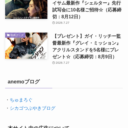
イサム最新作『シェルター』先行
試写会に10名様ご招待☆（応募締
切：8月12日）
2026.7.27
【プレゼント】ガイ・リッチー監
映画グッズ
督最新作『グレイ・ミッション』
アクリルスタンドを5名様にプレ
ゼント☆（応募締切：8月9日）
2026.7.27
anemoブログ
・
ちゅまろぐ
・
シカゴつぶやきブログ