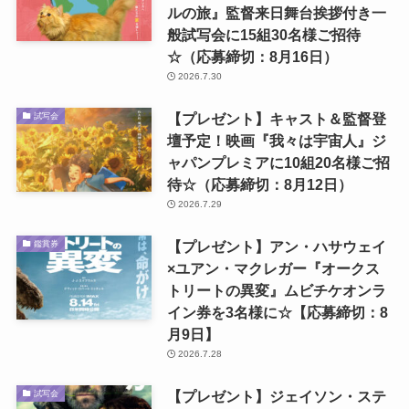
ルの旅』監督来日舞台挨拶付き一
般試写会に15組30名様ご招待
☆（応募締切：8月16日）
2026.7.30
【プレゼント】キャスト＆監督登
試写会
壇予定！映画『我々は宇宙人』ジ
ャパンプレミアに10組20名様ご招
待☆（応募締切：8月12日）
2026.7.29
【プレゼント】アン・ハサウェイ
鑑賞券
×ユアン・マクレガー『オークス
トリートの異変』ムビチケオンラ
イン券を3名様に☆【応募締切：8
月9日】
2026.7.28
【プレゼント】ジェイソン・ステ
試写会