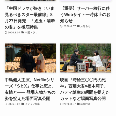
「中国ドラマが好き！いま
【重要】サーバー移行に伴
見るべきスター最前線」8
うWebサイト一時休止のお
月27日発売 「逐玉：翡翠
知らせ
の君」を徹底特集
2026.8.07
お知らせ
2026.8.07
中国ドラマ
中島健人主演、Netflixシリ
映画『時給三〇〇円の死
ーズ「SとX」仕事と恋と、
神』西畑大吾×福本莉子、
友情と―― 登場人物たちの
バディ誕生の瞬間を捉えた
姿を捉えた場面写真公開
カットなど場面写真公開
2026.8.07
メディア情報
2026.8.07
新作映画