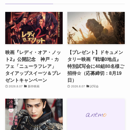
映画『レディ・オア・ノッ
【プレゼント】ドキュメン
ト2』公開記念 神戸・カ
タリー映画『戦場0地点』
フェ「ニューラフレア」
特別試写会に40組80名様ご
タイアップスイーツ＆プレ
招待☆（応募締切：8月19
ゼントキャンペーン
日）
2026.8.07
新作映画
2026.8.07
試写会