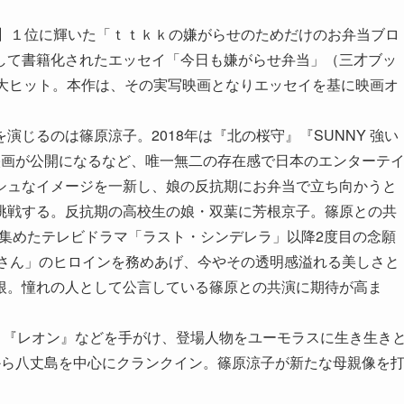
グ】１位に輝いた「ｔｔｋｋの嫌がらせのためだけのお弁当ブロ
して書籍化されたエッセイ「今日も嫌がらせ弁当」（三才ブッ
し大ヒット。本作は、その実写映画となりエッセイを基に映画オ
じるのは篠原涼子。2018年は『北の桜守』『SUNNY 強い
映画が公開になるなど、唯一無二の存在感で日本のエンターテ
シュなイメージを一新し、娘の反抗期にお弁当で立ち向かうと
挑戦する。反抗期の高校生の娘・双葉に芳根京子。篠原との共
目を集めたテレビドラマ「ラスト・シンデレラ」以降2度目の念願
んさん」のヒロインを務めあげ、今やその透明感溢れる美しさと
根。憧れの人として公言している篠原との共演に期待が高ま
』『レオン』などを手がけ、登場人物をユーモラスに生き生き
から八丈島を中心にクランクイン。篠原涼子が新たな母親像を