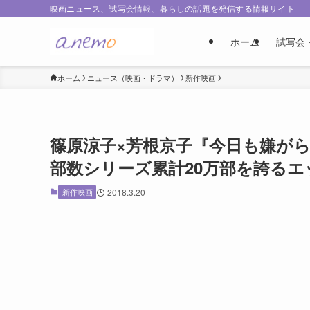
映画ニュース、試写会情報、暮らしの話題を発信する情報サイト
ホーム
試写会
ホーム
ニュース（映画・ドラマ）
新作映画
篠原涼子×芳根京子『今日も嫌が
部数シリーズ累計20万部を誇るエ
新作映画
2018.3.20