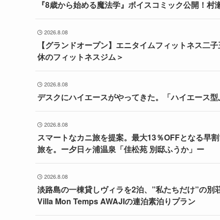
『8歳から始める魔法学』ボイスコミック公開！村
2026.8.08
【グランドオープン】エニタイムフィットネス二子玉
休のフィットネスジム＞
2026.8.08
デスクにハイエースがやってきた。「ハイエース型ふ
2026.8.08
スマートなカニ旅を提案。最大13％OFFとなる早
旅を。ー夕日ヶ浦温泉「佳松苑 別邸ふうか」ー
2026.8.08
淡路島の一棟貸しヴィラを2泊、”私たちだけ”の別
Villa Mon Temps AWAJIの連泊素泊りプラン