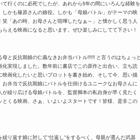
いて行くのに必死でしたが、あれから5年の間にいろんな経験
。しかも篠原さんの娘役。しかも「母娘バトル」がテーマの映
！笑「あの時、お母さんと喧嘩したなぁ～」と懐かしく思う人
もらえる映画になると思います。ぜひ楽しみにしてて下さい！
と反抗期娘の仁義なきお弁当バトル!!!!!! と言うのはちょっ
画化実現しました。数年前に書店でこの原作と出合い、立ち読
に映画化したいと思いプロットを書き始め、そして今、思い描
。お弁当で反抗期娘にバトルを仕掛けるユニークなお母さんに
人が繰り広げる母娘バトルを、監督脚本の私自身が早く見たく
ッとくる映画、さぁ、いよいよスタートです！皆様、是非この
繰り返す娘に対して“仕返し”をするべく、母親が選んだ武器