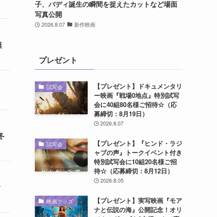
子、バディ誕生の瞬間を捉えたカットなど場面
写真公開
2026.8.07
新作映画
無
プレゼント
【プレゼント】ドキュメンタリ
試写会
ー映画『戦場0地点』特別試写
会に40組80名様ご招待☆（応
募締切：8月19日）
2026.8.07
冬
【プレゼント】『ヒンド・ラジ
試写会
ャブの声』トークイベント付き
特別試写会に10組20名様ご招
待☆（応募締切：8月12日）
2026.8.05
【プレゼント】実写映画『モア
映画グッズ
ナと伝説の海』公開記念！オリ