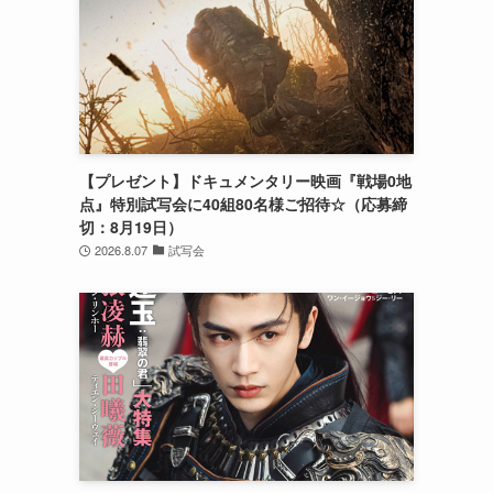
【プレゼント】ドキュメンタリー映画『戦場0地
点』特別試写会に40組80名様ご招待☆（応募締
切：8月19日）
2026.8.07
試写会