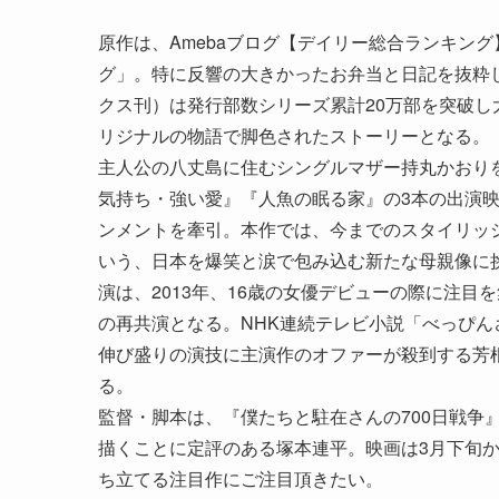
原作は、Amebaブログ【デイリー総合ランキン
グ」。特に反響の大きかったお弁当と日記を抜粋
クス刊）は発行部数シリーズ累計20万部を突破
リジナルの物語で脚色されたストーリーとなる。
主人公の八丈島に住むシングルマザー持丸かおりを演
気持ち・強い愛』『人魚の眠る家』の3本の出演
ンメントを牽引。本作では、今までのスタイリッ
いう、日本を爆笑と涙で包み込む新たな母親像に
演は、2013年、16歳の女優デビューの際に注
の再共演となる。NHK連続テレビ小説「べっぴ
伸び盛りの演技に主演作のオファーが殺到する芳
る。
監督・脚本は、『僕たちと駐在さんの700日戦争
描くことに定評のある塚本連平。映画は3月下旬
ち立てる注目作にご注目頂きたい。