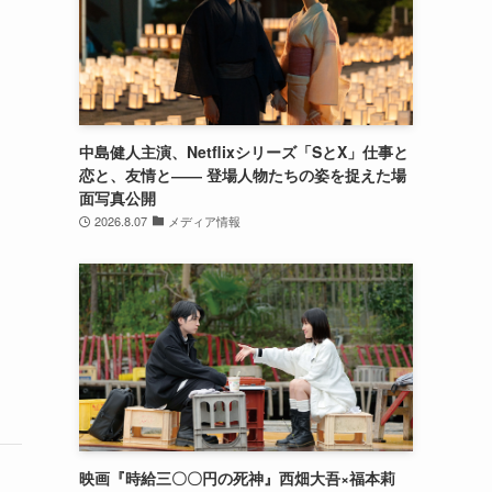
中島健人主演、Netflixシリーズ「SとX」仕事と
恋と、友情と―― 登場人物たちの姿を捉えた場
面写真公開
2026.8.07
メディア情報
映画『時給三〇〇円の死神』西畑大吾×福本莉