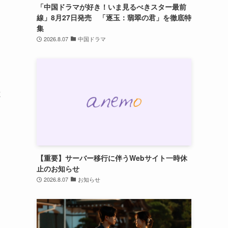
を
「中国ドラマが好き！いま見るべきスター最前
線」8月27日発売 「逐玉：翡翠の君」を徹底特
集
2026.8.07
中国ドラマ
と
【重要】サーバー移行に伴うWebサイト一時休
止のお知らせ
2026.8.07
お知らせ