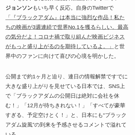
ジョンソン
もいち早く反応。自身のTwitterで
「『ブラックアダム』は本当に強烈な作品！私た
ちの映画が3週連続で世界No.1を獲るらしい。最高
の気分だよ！コロナ禍で取り組んだ映画ビジネス
がもっと盛り上がるのを期待しているよ。」
と世
界中のファンに向けて喜びの心境を明かした。
公開まで約1ヶ月と迫り、連日の情報解禁ですでに
大きな盛り上がりを見せている日本では、SNS上
で「ブラックアダムの公開日は絶対に会社を休
む！」「12月が待ちきれない！」「すべてが豪華
すぎる、予定空けとく！」と、日本にも“ブラック
アダム旋風”の到来を予感させるコメントで溢れて
いる。