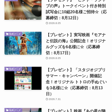
ブの声』トークイベント付き特別
試写会に10組20名様ご招待☆（応
募締切：8月12日）
2026.8.05
【プレゼント】実写映画『モアナ
映画グッズ
と伝説の海』公開記念！オリジナ
ルグッズを6名様に☆（応募締
切：8月17日）
2026.8.05
【プレゼント】「スタジオジブリ
映画グッズ
サマー・キャンペーン」開催記
念！オリジナル トトロの手ぬぐい
を3名様に☆（応募締切：8月13
日）
2026.7.31
【プレゼント】映画『あの星が降
映画グッズ