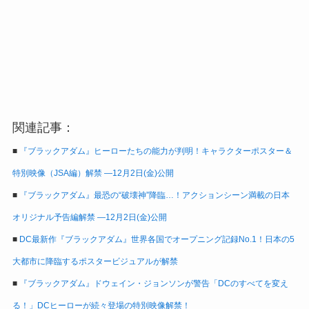
関連記事：
■
『ブラックアダム』ヒーローたちの能力が判明！キャラクターポスター＆
特別映像（JSA編）解禁 ―12月2日(金)公開
■
『ブラックアダム』最恐の“破壊神”降臨…！アクションシーン満載の日本
オリジナル予告編解禁 ―12月2日(金)公開
■
DC最新作『ブラックアダム』世界各国でオープニング記録No.1！日本の5
大都市に降臨するポスタービジュアルが解禁
■
『ブラックアダム』ドウェイン・ジョンソンが警告「DCのすべてを変え
る！」DCヒーローが続々登場の特別映像解禁！