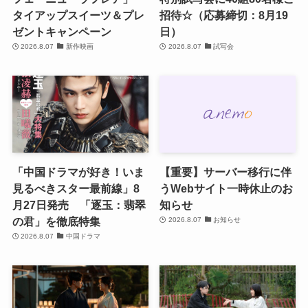
タイアップスイーツ＆プレ
招待☆（応募締切：8月19
ゼントキャンペーン
日）
2026.8.07
新作映画
2026.8.07
試写会
「中国ドラマが好き！いま
【重要】サーバー移行に伴
見るべきスター最前線」8
うWebサイト一時休止のお
月27日発売 「逐玉：翡翠
知らせ
の君」を徹底特集
2026.8.07
お知らせ
2026.8.07
中国ドラマ