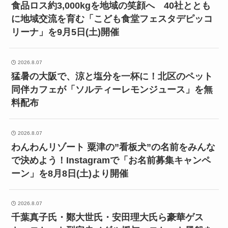
食品ロス約3,000kgを地域の笑顔へ 40社ととも
に地域交流を育む「こども食堂フェスタデピッコ
リーナ」を9月5日(土)開催
2026.8.07
猛暑の大阪で、涼と塩分を一杯に！北区のペット
同伴カフェが「ソルティーレモンジュース」を無
料配布
2026.8.07
わんわんリゾート 粟津の”看板犬”の名前をみんな
で決めよう！Instagramで「お名前募集キャンペ
ーン」を8月8日(土)より開催
2026.8.07
千葉真子氏・鄭大世氏・安田理大氏ら豪華ゲス