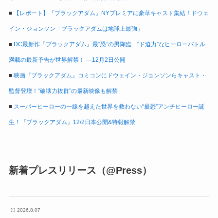
■
【レポート】『ブラックアダム』NYプレミアに豪華キャスト集結！ドウェ
イン・ジョンソン「ブラックアダムは地球上最強」
■
DC最新作『ブラックアダム』最“恐”の男降臨…“ド迫力”なヒーローバトル
満載の最新予告が世界解禁！ ―12月2日公開
■
映画『ブラックアダム』コミコンにドウェイン・ジョンソンらキャスト・
監督登壇！“破壊力抜群”の最新映像も解禁
■
スーパーヒーローの一線を越えた世界を救わない“最恐”アンチヒーロー誕
生！『ブラックアダム』12/2日本公開&特報解禁
新着プレスリリース（@Press）
2026.8.07