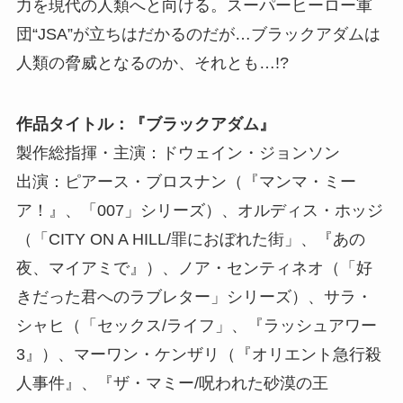
力を現代の人類へと向ける。スーパーヒーロー軍
団“JSA”が立ちはだかるのだが…ブラックアダムは
人類の脅威となるのか、それとも…!?
作品タイトル：『ブラックアダム』
製作総指揮・主演：ドウェイン・ジョンソン
出演：ピアース・ブロスナン（『マンマ・ミー
ア！』、「007」シリーズ）、オルディス・ホッジ
（「CITY ON A HILL/罪におぼれた街」、『あの
夜、マイアミで』）、ノア・センティネオ（「好
きだった君へのラブレター」シリーズ）、サラ・
シャヒ（「セックス/ライフ」、『ラッシュアワー
3』）、マーワン・ケンザリ（『オリエント急行殺
人事件』、『ザ・マミー/呪われた砂漠の王