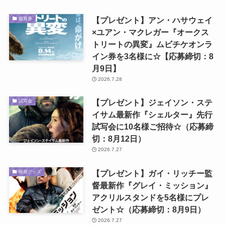
【プレゼント】アン・ハサウェイ
鑑賞券
×ユアン・マクレガー『オークス
トリートの異変』ムビチケオンラ
イン券を3名様に☆【応募締切：8
月9日】
2026.7.28
【プレゼント】ジェイソン・ステ
試写会
イサム最新作『シェルター』先行
試写会に10名様ご招待☆（応募締
切：8月12日）
2026.7.27
【プレゼント】ガイ・リッチー監
映画グッズ
督最新作『グレイ・ミッション』
アクリルスタンドを5名様にプレ
ゼント☆（応募締切：8月9日）
2026.7.27