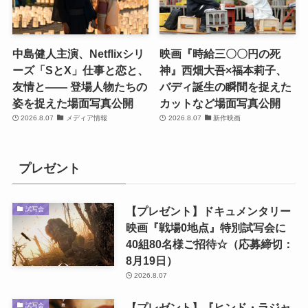
中島健人主演、Netflixシリ
映画『時給三〇〇円の死
ーズ「SとX」仕事と恋と、
神』西畑大吾×福本莉子、
友情と―― 登場人物たちの
バディ誕生の瞬間を捉えた
姿を捉えた場面写真公開
カットなど場面写真公開
2026.8.07
メディア情報
2026.8.07
新作映画
プレゼント
【プレゼント】ドキュメンタリー
試写会
映画『戦場0地点』特別試写会に
40組80名様ご招待☆（応募締切：
8月19日）
2026.8.07
【プレゼント】『ヒンド・ラジャ
試写会