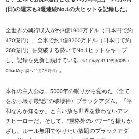
(日)の週末も3週連続No.1の大ヒットを記録した。
全世界の興行収入が約3億1900万ドル（日本円で約
470億円）、全米で約1億8200万ドル（日本円で約
268億円）を突破する勢いでNo.1ヒットをキープ
し、記録を更新し続けている
（※1ドル約147.19円換算/Box
。
Office Mojo 調べ 11月7日時点）
本作の主人公は、5000年の眠りから覚めた〈全て
をぶっ壊す最“恐”の破壊神〉ブラックアダム。「平
和なんか知るか」と言い放ち世界を救わないアン
チヒーローだ。そして、“規格外のパワー”を振りか
ざし、ルール無用でやりたい放題のブラックアダ