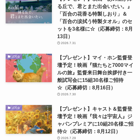
る丘で、君とまた出会いたい。』
「百合の花香る特製しおり」＆
「百合の涙拭う特製タオル」のセ
ットを3名様に☆（応募締切：8月
13日）
2026.7.31
【プレゼント】マイ・ホン監督登
試写会
壇予定！映画『猫たちと7000マイ
ルの旅』監督来日舞台挨拶付き一
般試写会に15組30名様ご招待
☆（応募締切：8月16日）
2026.7.30
【プレゼント】キャスト＆監督登
試写会
壇予定！映画『我々は宇宙人』ジ
ャパンプレミアに10組20名様ご招
待☆（応募締切：8月12日）
2026.7.29