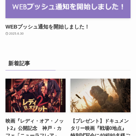
WEBプッシュ通知を開始しました！
2025.6.30
新着記事
映画『レディ・オア・ノッ
【プレゼント】ドキュメン
ト2』公開記念 神戸・カ
タリー映画『戦場0地点』
フェ「ニューラフレア」
特別試写会に40組80名様ご