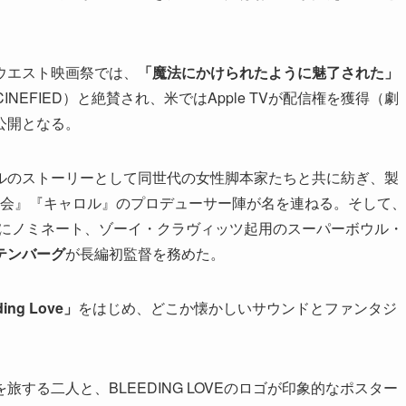
ウエスト映画祭では、
「魔法にかけられたように魅了された」
CINEFIED）と絶賛され、米ではApple TVが配信権を獲得（劇
公開となる。
ルのストーリーとして同世代の女性脚本家たちと共に紡ぎ、製
再会』『キャロル』のプロデューサー陣が名を連ねる。そして、
賞にノミネート、ゾーイ・クラヴィッツ起用のスーパーボウル・
テンバーグ
が長編初監督を務めた。
ding Love」
をはじめ、どこか懐かしいサウンドとファンタジ
する二人と、BLEEDING LOVEのロゴが印象的なポスター