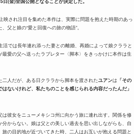
5日(金)全国公開となることが決定した。
で上映され注目を集めた本作は、実際に問題を抱えた時期のあっ
、父と娘の“愛と回復への旅の物語”。
実生活では長年連れ添った妻との離婚、再婚によって娘クララと
が最愛の父へ送ったラブレター〈脚本〉をきっかけに本作は生
た二人だが、ある日クララから脚本を渡された
ユアン
は
「その
ではないけれど、私たちのことを感じられる内容だったんだ」
父は彼女をニューメキシコ州に向かう旅に連れ出す。関係を修
か分からない。娘は父との美しい過去を思い出しながらも、自
。旅の目的地が近づいてきた時、二人はお互いが抱える問題と