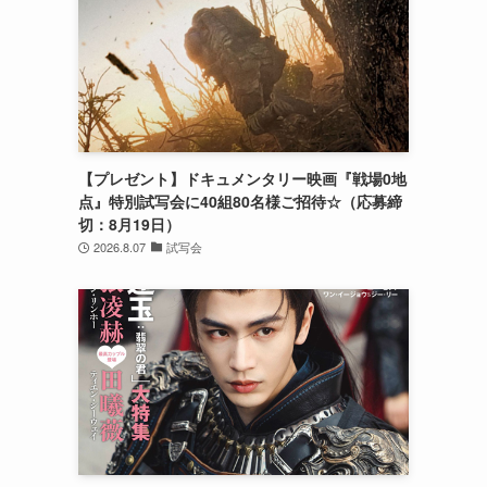
【プレゼント】ドキュメンタリー映画『戦場0地
点』特別試写会に40組80名様ご招待☆（応募締
切：8月19日）
2026.8.07
試写会