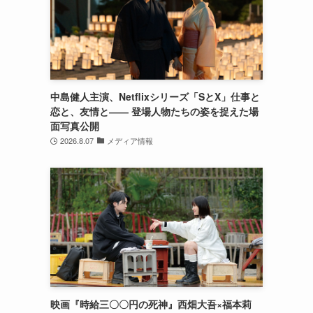
中島健人主演、Netflixシリーズ「SとX」仕事と
恋と、友情と―― 登場人物たちの姿を捉えた場
面写真公開
2026.8.07
メディア情報
映画『時給三〇〇円の死神』西畑大吾×福本莉