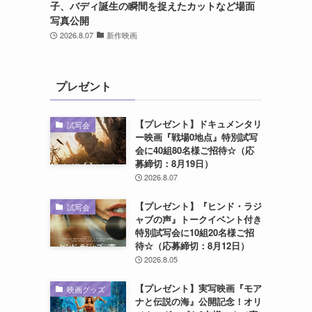
子、バディ誕生の瞬間を捉えたカットなど場面
写真公開
2026.8.07
新作映画
プレゼント
【プレゼント】ドキュメンタリ
試写会
ー映画『戦場0地点』特別試写
会に40組80名様ご招待☆（応
募締切：8月19日）
2026.8.07
【プレゼント】『ヒンド・ラジ
試写会
ャブの声』トークイベント付き
特別試写会に10組20名様ご招
待☆（応募締切：8月12日）
2026.8.05
【プレゼント】実写映画『モア
映画グッズ
ナと伝説の海』公開記念！オリ