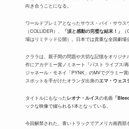
向き合うことになる。
ワールドプレミアとなったサウス・バイ・サウス
（COLLIDER）、
「涙と感動の完璧な結末！」
（
場はリミテッド公開）。日本では貴重な全国劇場
クララは、親子間の問題や大切な記憶をオリジナ
作にアカデミー賞ノミネート『パスト ライブス/
ジャネール・モネイ「PYNK」のMVでグラミー
スポットを手がけたオランダ出身の
エマ・ウェス
タイトルにもなった
レオナ・ルイス
の名曲
「Blee
ックな映像で綴られる1本となっている。
今回解禁された、青いトラックでアメリカ南西部を旅