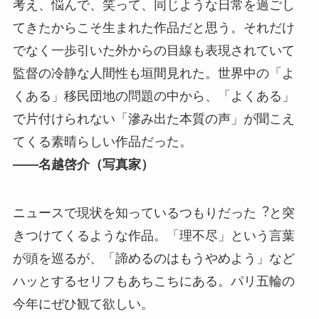
考え、悩んで、笑って、同じような⽇常を過ごし
てきたからこそ⽣まれた作品だと思う。それだけ
でなく⼀歩引いた外からの⽬線も表現されていて
監督の冷静な⼈間性も垣間⾒れた。世界中の「よ
くある」移⺠団地の問題の中から、「よくある」
で⽚付けられない「滲み出た本質の声」が聞こえ
てくる素晴らしい作品だった。
――名越啓介（写真家）
ニュースで現状を知っているつもりだった︖と突
きつけてくるような作品。「理不尽」という⾔葉
が頭を巡るが、「諦めるのはもうやめよう」など
ハッとするセリフもあちこちにある。パリ五輪の
今年にぜひ観て欲しい。