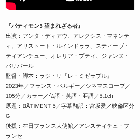
『バティモン5 望まれざる者』
出演：アンタ・ディアウ、アレクシス・マネンテ
ィ、アリストート・ルインドゥラ、スティーヴ・
ティアンチュー、オレリア・プティ、ジャンヌ・
バリバール
監督・脚本：ラジ・リ『レ・ミゼラブル』
2023年／フランス・ベルギー／シネマスコープ／
105分／カラー／仏語・英語・亜語／5.1ch
原題：BÂTIMENT 5／字幕翻訳：宮坂愛／映倫区分
G
後援：在日フランス大使館／アンスティチュ・フ
ランセ