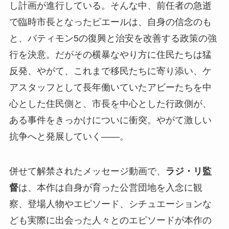
し計画が進⾏している。そんな中、前任者の急逝
で臨時市⻑となったピエールは、⾃⾝の信念のも
と、バティモン5の復興と治安を改善する政策の強
⾏を決意。だがその横暴なやり⽅に住⺠たちは猛
反発、やがて、これまで移⺠たちに寄り添い、ケ
アスタッフとして⻑年働いていたアビーたちを中
⼼とした住⺠側と、市⻑を中⼼とした⾏政側が、
ある事件をきっかけについに衝突。やがて激しい
抗争へと発展していく――。
併せて解禁されたメッセージ動画で、
ラジ・リ監
督
は、本作は⾃⾝が育った公営団地を⼊念に観
察、登場⼈物やエピソード、シチュエーションな
ども実際に出会った⼈々とのエピソードが本作の