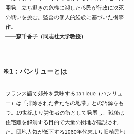
開発。⽴ち退きの危機に瀕した移⺠が⾏政に決死
の戦いを挑む。監督の個⼈的経験に基づいた衝撃
作。
――森千⾹⼦（同志社⼤学教授）
※1：バンリューとは
フランス語で郊外を意味するbanlieue（バンリュ
ー）は「排除された者たちの地帯」との語源をも
つ。19世紀より労働者の街として発展し、戦後は
住宅難を解消する目的で大量の団地が建設され
た。団地人気が低下する1960年代末より旧植民地