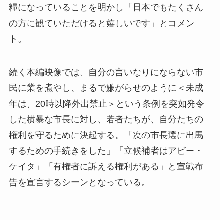
糧になっていることを明かし「⽇本でもたくさん
の⽅に観ていただけると嬉しいです」とコメン
ト。
続く本編映像では、⾃分の⾔いなりにならない市
⺠に業を煮やし、まるで嫌がらせのように＜未成
年は、20時以降外出禁⽌＞という条例を突如発令
した横暴な市⻑に対し、若者たちが、⾃分たちの
権利を守るために決起する。「次の市⻑選に出⾺
するための⼿続きをした」「⽴候補者はアビー・
ケイタ」「有権者に訴える権利がある」と宣戦布
告を宣⾔するシーンとなっている。