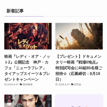
新着記事
映画『レディ・オア・ノッ
【プレゼント】ドキュメン
ト2』公開記念 神戸・カ
タリー映画『戦場0地点』
フェ「ニューラフレア」
特別試写会に40組80名様ご
タイアップスイーツ＆プレ
招待☆（応募締切：8月19
ゼントキャンペーン
日）
2026.8.07
新作映画
2026.8.07
試写会