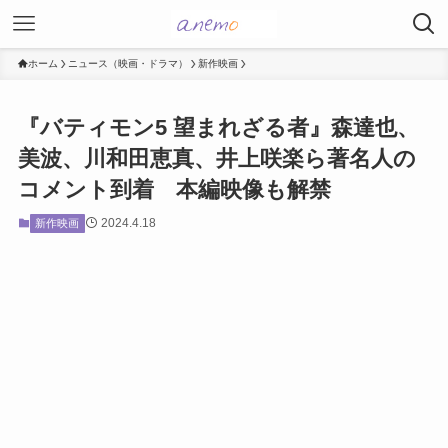
ホーム
ニュース（映画・ドラマ）
新作映画
『バティモン5 望まれざる者』森達也、
美波、川和田恵真、井上咲楽ら著名人の
コメント到着 本編映像も解禁
2024.4.18
新作映画