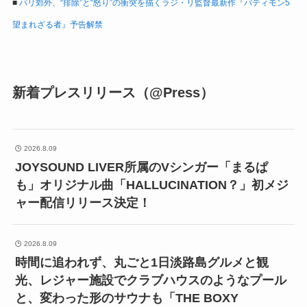
■
パリ郊外、“排除”と“怒り”の衝突を描くラジ・リ監督最新作『バティモン5
望まれざる者』予告解禁
新着プレスリリース（@Press）
2026.8.09
JOYSOUND LIVER所属のVシンガー「まるぱ
も」オリジナル曲「HALLUCINATION？」初メジ
ャー配信リリース決定！
2026.8.09
時間に追われず、丸ごと1日淡路島グルメと観
光、レジャー施設でクラブハウスのようなプール
と、変わった形のサウナも「THE BOXY