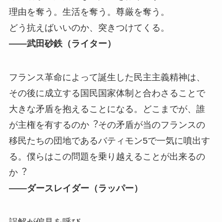
理由を奪う。⽣活を奪う。尊厳を奪う。
どう抗えばいいのか、突きつけてくる。
――武⽥砂鉄（ライター）
フランス⾰命によって誕⽣した⺠主主義精神は、
その後に成⽴する国⺠国家体制と合わさることで
⼤きな⽭盾を抱えることになる。どこまでが、誰
が主権を有するのか︖その⽭盾が当のフランスの
移⺠たちの団地であるバティモン5で⼀気に噴出す
る。僕らはこの問題を乗り越えることが出来るの
か︖
――ダースレイダー（ラッパー）
誤解が偏⾒を呼び