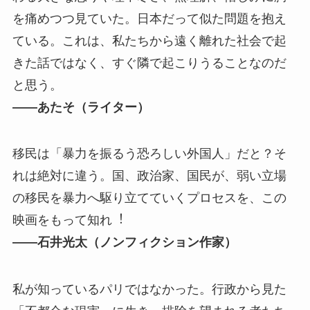
を痛めつつ⾒ていた。⽇本だって似た問題を抱え
ている。これは、私たちから遠く離れた社会で起
きた話ではなく、すぐ隣で起こりうることなのだ
と思う。
――あたそ（ライター）
移⺠は「暴⼒を振るう恐ろしい外国⼈」だと？そ
れは絶対に違う。国、政治家、国⺠が、弱い⽴場
の移⺠を暴⼒へ駆り⽴てていくプロセスを、この
映画をもって知れ︕
――⽯井光太（ノンフィクション作家）
私が知っているパリではなかった。⾏政から⾒た