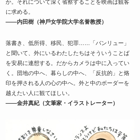
か。それについて深く省察することを映画は観客
に求める。
――内⽥樹（神⼾⼥学院⼤学名誉教授）
落書き、低所得、移⺠、犯罪……「バンリュー」
と聞いて、外にいるわたしたちはそういうことば
を安易に連想する。だからカメラは中に⼊ってい
く。団地の中へ、暮らしの中へ、「反抗的」と烙
印を押される⼈の⼼の中へ。外と中のボーダーを
越えたい⼈に観てほしい。
――⾦井真紀（⽂筆家・イラストレーター）