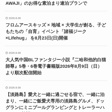
AWAJI」のお得な素泊まり連泊プランで
2026.8.09
フロムアースキッズ × 地域 × 大学生が創る、子ど
もたちの「自育」イベント「諸福ジーク
×Lifehug」 を8月23日(日)開催
2026.8.09
大人気中国BLファンタジー小説『二哈和他的白猫
師尊』5巻・6巻電子書籍版2026年8月9日（日）
より順次配信開始
2026.8.09
【淡路島】愛犬と一緒に過ごせる宿で、一緒に泊
まり、一緒にご飯愛犬専用の淡路島グルメ、ドッ
グランにミニプールグランピングとトレーラーハ