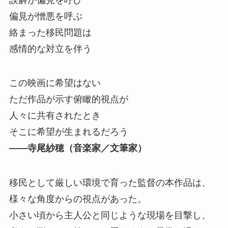
偏⾒が憎悪を呼ぶ
絡まった移⺠問題は
感情的な対⽴を伴う
この映画に希望はない
ただ作品が⽰す俯瞰的視点が
⼈々に共有されたとき
そこに希望が⽣まれるだろう
――寺尾紗穂（⾳楽家／⽂筆家）
移⺠として厳しい環境で育った監督の本作品は、
様々な⾓度からの視点があった。
⼩さい頃から主⼈公と同じような現場を⽬撃し、