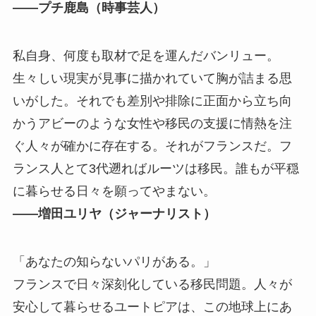
――プチ⿅島（時事芸⼈）
私⾃⾝、何度も取材で⾜を運んだバンリュー。
⽣々しい現実が⾒事に描かれていて胸が詰まる思
いがした。それでも差別や排除に正⾯から⽴ち向
かうアビーのような⼥性や移⺠の⽀援に情熱を注
ぐ⼈々が確かに存在する。それがフランスだ。フ
ランス⼈とて3代遡ればルーツは移⺠。誰もが平穏
に暮らせる⽇々を願ってやまない。
――増⽥ユリヤ（ジャーナリスト）
「あなたの知らないパリがある。」
フランスで⽇々深刻化している移⺠問題。⼈々が
安⼼して暮らせるユートピアは、この地球上にあ