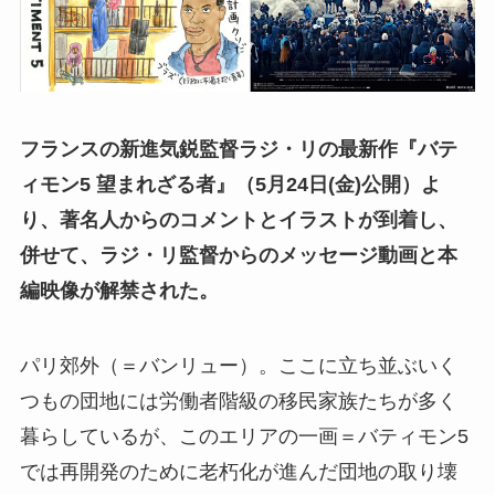
フランスの新進気鋭監督ラジ・リの最新作『バテ
ィモン5 望まれざる者』（5月24日(金)公開）よ
り、著名人からのコメントとイラストが到着し、
併せて、ラジ・リ監督からのメッセージ動画と本
編映像が解禁された。
パリ郊外（＝バンリュー）。ここに⽴ち並ぶいく
つもの団地には労働者階級の移⺠家族たちが多く
暮らしているが、このエリアの⼀画＝バティモン5
では再開発のために⽼朽化が進んだ団地の取り壊