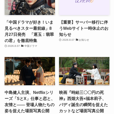
「中国ドラマが好き！いま
【重要】サーバー移行に伴
見るべきスター最前線」8
うWebサイト一時休止のお
月27日発売 「逐玉：翡翠
知らせ
の君」を徹底特集
2026.8.07
お知らせ
2026.8.07
中国ドラマ
中島健人主演、Netflixシリ
映画『時給三〇〇円の死
ーズ「SとX」仕事と恋と、
神』西畑大吾×福本莉子、
友情と―― 登場人物たちの
バディ誕生の瞬間を捉えた
姿を捉えた場面写真公開
カットなど場面写真公開