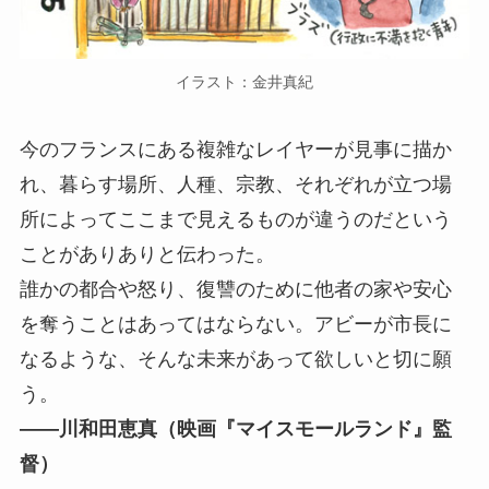
イラスト：⾦井真紀
今のフランスにある複雑なレイヤーが⾒事に描か
れ、暮らす場所、⼈種、宗教、それぞれが⽴つ場
所によってここまで⾒えるものが違うのだという
ことがありありと伝わった。
誰かの都合や怒り、復讐のために他者の家や安⼼
を奪うことはあってはならない。アビーが市⻑に
なるような、そんな未来があって欲しいと切に願
う。
――川和⽥恵真（映画『マイスモールランド』監
督）