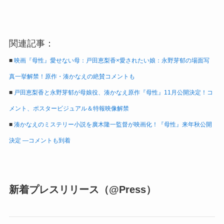
関連記事：
■
映画『母性』愛せない母：戸田恵梨香×愛されたい娘：永野芽郁の場面写
真一挙解禁！原作・湊かなえの絶賛コメントも
■
戸田恵梨香と永野芽郁が母娘役、湊かなえ原作『母性』11月公開決定！コ
メント、ポスタービジュアル＆特報映像解禁
■
湊かなえのミステリー小説を廣木隆一監督が映画化！『母性』来年秋公開
決定 ―コメントも到着
新着プレスリリース（@Press）