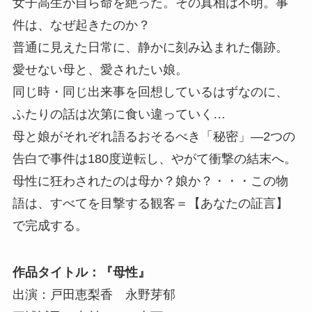
女子高生が自ら命を絶った。その真相は不明。事
件は、なぜ起きたのか？
普通に見えた日常に、静かに刻み込まれた傷跡。
愛せない母と、愛されたい娘。
同じ時・同じ出来事を回想しているはずなのに、
ふたりの話は次第に食い違っていく…
母と娘がそれぞれ語るおそるべき「秘密」―2つの
告白で事件は180度逆転し、やがて衝撃の結末へ。
母性に狂わされたのは母か？娘か？・・・この物
語は、すべてを目撃する観客＝【あなたの証言】
で完成する。
作品タイトル：『母性』
出演：戸田恵梨香 永野芽郁