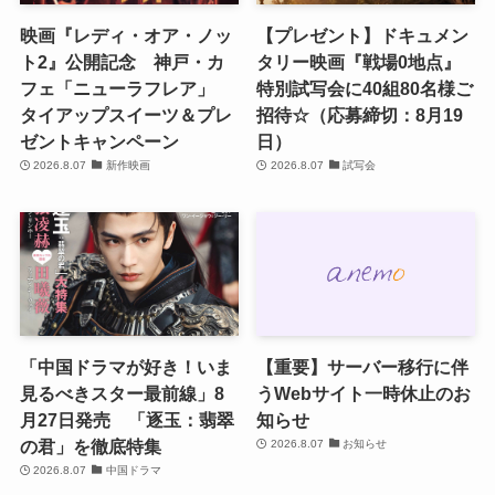
映画『レディ・オア・ノッ
【プレゼント】ドキュメン
ト2』公開記念 神戸・カ
タリー映画『戦場0地点』
フェ「ニューラフレア」
特別試写会に40組80名様ご
タイアップスイーツ＆プレ
招待☆（応募締切：8月19
ゼントキャンペーン
日）
2026.8.07
新作映画
2026.8.07
試写会
「中国ドラマが好き！いま
【重要】サーバー移行に伴
見るべきスター最前線」8
うWebサイト一時休止のお
月27日発売 「逐玉：翡翠
知らせ
の君」を徹底特集
2026.8.07
お知らせ
2026.8.07
中国ドラマ