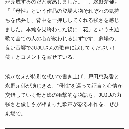
が完成するのだと実感しました。」、
永野芽郁
も
「『母性』という作品の登場人物それぞれの気持
ちを代弁し、背中を一押ししてくれる強さを感じ
ました。本編を見終わった後に「花」という主題
歌で全ての人の心が救われるはずです。劇場の、
良い音響でJUJUさんの歌声に涙してください！
笑」とコメントを寄せている。
湊かなえが特別な想いで書き上げ、戸田恵梨香と
永野芽郁が演じきる、“母性”を巡って証言と心情が
交錯していく母と娘の衝撃的な物語を、JUJUの力
強さと優しさが相まった歌声が彩る本作を、ぜひ
劇場で。