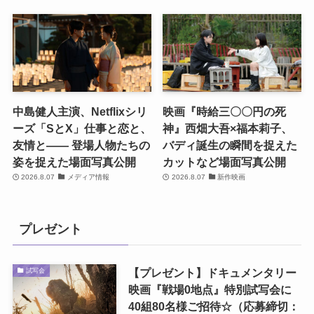
中島健人主演、Netflixシリ
映画『時給三〇〇円の死
ーズ「SとX」仕事と恋と、
神』西畑大吾×福本莉子、
友情と―― 登場人物たちの
バディ誕生の瞬間を捉えた
姿を捉えた場面写真公開
カットなど場面写真公開
2026.8.07
メディア情報
2026.8.07
新作映画
プレゼント
【プレゼント】ドキュメンタリー
試写会
映画『戦場0地点』特別試写会に
40組80名様ご招待☆（応募締切：