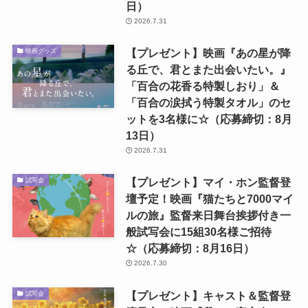
日）
2026.7.31
【プレゼント】映画『あの星が降
映画グッズ
る丘で、君とまた出会いたい。』
「百合の花香る特製しおり」＆
「百合の涙拭う特製タオル」のセ
ットを3名様に☆（応募締切：8月
13日）
2026.7.31
【プレゼント】マイ・ホン監督登
試写会
壇予定！映画『猫たちと7000マイ
ルの旅』監督来日舞台挨拶付き一
般試写会に15組30名様ご招待
☆（応募締切：8月16日）
2026.7.30
【プレゼント】キャスト＆監督登
試写会