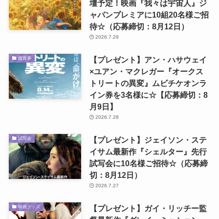
壇予定！映画『我々は宇宙人』ジ
ャパンプレミアに10組20名様ご招
待☆（応募締切：8月12日）
2026.7.29
【プレゼント】アン・ハサウェイ
鑑賞券
×ユアン・マクレガー『オークス
トリートの異変』ムビチケオンラ
イン券を3名様に☆【応募締切：8
月9日】
2026.7.28
【プレゼント】ジェイソン・ステ
試写会
イサム最新作『シェルター』先行
試写会に10名様ご招待☆（応募締
切：8月12日）
2026.7.27
【プレゼント】ガイ・リッチー監
映画グッズ