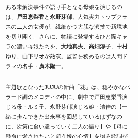
ある未解決事件の語り手となる母娘を演じるの
は、
戸田恵梨香
と
永野芽郁
。人気実力トップクラ
スの二人の女優が、繊細かつ大胆な演技で新境地
を切り開く。さらに、物語に登場するひと際キャ
ラの濃い母娘たちを、
大地真央
、
高畑淳子
、
中村
ゆり
、
山下リオ
が熱演。監督を務めるのは人間ド
ラマの名手・
廣木隆一
。
主題歌となったJUJUの新曲「花」は、穏やかなバ
ラード調のメロディの中に、劇中で戸田恵梨香演
じる母・ルミ子、永野芽郁演じる娘・清佳の【一
緒に歩んできた出来事を回想しているはずなの
に、次第に食い違っていく二人の語り】や【母に
懸命に愛されたいと願う娘の心情】を綴る歌詞が