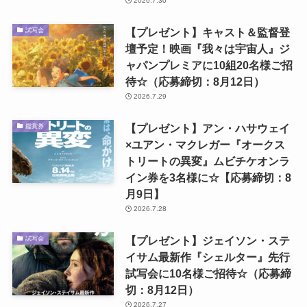
2026.7.30
【プレゼント】キャスト＆監督登
試写会
壇予定！映画『我々は宇宙人』ジ
ャパンプレミアに10組20名様ご招
待☆（応募締切：8月12日）
2026.7.29
【プレゼント】アン・ハサウェイ
鑑賞券
×ユアン・マクレガー『オークス
トリートの異変』ムビチケオンラ
イン券を3名様に☆【応募締切：8
月9日】
2026.7.28
【プレゼント】ジェイソン・ステ
試写会
イサム最新作『シェルター』先行
試写会に10名様ご招待☆（応募締
切：8月12日）
2026.7.27