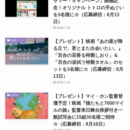
サマー・キャンペーン」開催記
念！オリジナル トトロの手ぬぐい
を3名様に☆（応募締切：8月13
日）
2026.7.31
【プレゼント】映画『あの星が降
映画グッズ
る丘で、君とまた出会いたい。』
「百合の花香る特製しおり」＆
「百合の涙拭う特製タオル」のセ
ットを3名様に☆（応募締切：8月
13日）
2026.7.31
【プレゼント】マイ・ホン監督登
試写会
壇予定！映画『猫たちと7000マイ
ルの旅』監督来日舞台挨拶付き一
般試写会に15組30名様ご招待
☆（応募締切：8月16日）