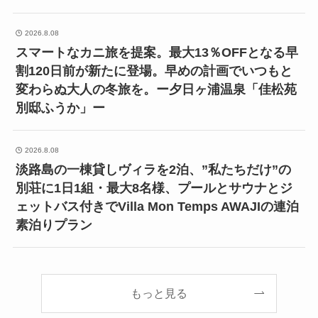
2026.8.08
スマートなカニ旅を提案。最大13％OFFとなる早
割120日前が新たに登場。早めの計画でいつもと
変わらぬ大人の冬旅を。ー夕日ヶ浦温泉「佳松苑
別邸ふうか」ー
2026.8.08
淡路島の一棟貸しヴィラを2泊、”私たちだけ”の
別荘に1日1組・最大8名様、プールとサウナとジ
ェットバス付きでVilla Mon Temps AWAJIの連泊
素泊りプラン
もっと見る