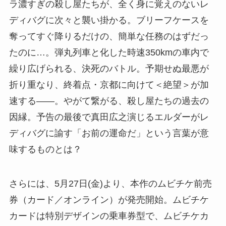
ラ濃すぎの殺し屋たちが、全く身に覚えのないレ
ディバグに次々と襲い掛かる。ブリーフケースを
奪ってすぐ降りるだけの、簡単な任務のはずだっ
たのに…。弾丸列車と化した時速350kmの車内で
繰り広げられる、決死のバトル。予期せぬ最悪が
折り重なり、終着点・京都に向けて＜絶望＞が加
速する――。やがて繋がる、殺し屋たちの過去の
因縁。予告の最後で真田広之演じるエルダーがレ
ディバグに諭す「お前の運命だ」という言葉が意
味するものとは？
さらには、5月27日(金)より、本作のムビチケ前売
券（カード／オンライン）が発売開始。ムビチケ
カードは特別デザインの乗車券型で、ムビチケカ