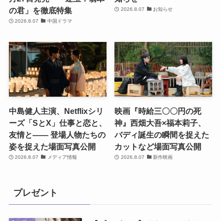
の君」を徹底特集
2026.8.07
お知らせ
2026.8.07
中国ドラマ
中島健人主演、Netflixシリ
映画『時給三〇〇円の死
ーズ「SとX」仕事と恋と、
神』西畑大吾×福本莉子、
友情と―― 登場人物たちの
バディ誕生の瞬間を捉えた
姿を捉えた場面写真公開
カットなど場面写真公開
2026.8.07
メディア情報
2026.8.07
新作映画
プレゼント