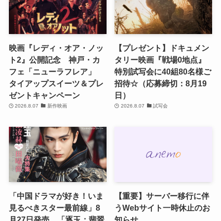
映画『レディ・オア・ノッ
【プレゼント】ドキュメン
ト2』公開記念 神戸・カ
タリー映画『戦場0地点』
フェ「ニューラフレア」
特別試写会に40組80名様ご
タイアップスイーツ＆プレ
招待☆（応募締切：8月19
ゼントキャンペーン
日）
2026.8.07
新作映画
2026.8.07
試写会
「中国ドラマが好き！いま
【重要】サーバー移行に伴
見るべきスター最前線」8
うWebサイト一時休止のお
月27日発売 「逐玉：翡翠
知らせ