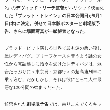
ラー小説「マリアビートル」を、『デッドプール
2』の
デヴィッド・リーチ監督
がハリウッド映画化
した
『ブレット・トレイン』の日本公開日が9月1
日(木)に決定。併せて日本版ポスターと劇場版予
告、さらに場面写真が一挙解禁となった
。
ブラッド・ピット演じる世界で最も運の悪い殺し
屋レディバグ。ブリーフケースを奪うよう謎の女
性から電話越しに指令を受けたレディバグは、気
合たっぷりに＜東京発・京都行＞の超高速列車に
乗り込む。だがしかし、それは彼にとって人生最
悪な120分間の始まりだった。
解禁された
劇場版予告
では、乗りこんでくるキャ