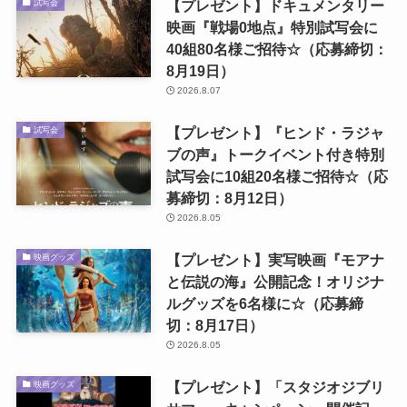
【プレゼント】ドキュメンタリー
試写会
映画『戦場0地点』特別試写会に
40組80名様ご招待☆（応募締切：
8月19日）
2026.8.07
【プレゼント】『ヒンド・ラジャ
試写会
ブの声』トークイベント付き特別
試写会に10組20名様ご招待☆（応
募締切：8月12日）
2026.8.05
【プレゼント】実写映画『モアナ
映画グッズ
と伝説の海』公開記念！オリジナ
ルグッズを6名様に☆（応募締
切：8月17日）
2026.8.05
【プレゼント】「スタジオジブリ
映画グッズ