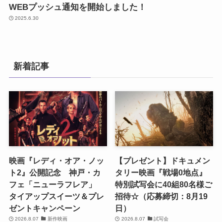
WEBプッシュ通知を開始しました！
2025.6.30
新着記事
映画『レディ・オア・ノッ
【プレゼント】ドキュメン
ト2』公開記念 神戸・カ
タリー映画『戦場0地点』
フェ「ニューラフレア」
特別試写会に40組80名様ご
タイアップスイーツ＆プレ
招待☆（応募締切：8月19
ゼントキャンペーン
日）
2026.8.07
新作映画
2026.8.07
試写会