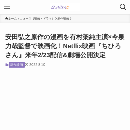
ホーム
ニュース（映画・ドラマ）
新作映画
安田弘之原作の漫画を有村架純主演×今泉
力哉監督で映画化！Netflix映画『ちひろ
さん』来年2/23配信&劇場公開決定
2022.8.10
新作映画