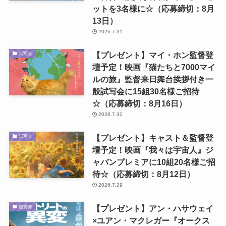
ットを3名様に☆（応募締切：8月
13日）
2026.7.31
【プレゼント】マイ・ホン監督登
試写会
壇予定！映画『猫たちと7000マイ
ルの旅』監督来日舞台挨拶付き一
般試写会に15組30名様ご招待
☆（応募締切：8月16日）
2026.7.30
【プレゼント】キャスト＆監督登
試写会
壇予定！映画『我々は宇宙人』ジ
ャパンプレミアに10組20名様ご招
待☆（応募締切：8月12日）
2026.7.29
【プレゼント】アン・ハサウェイ
鑑賞券
×ユアン・マクレガー『オークス