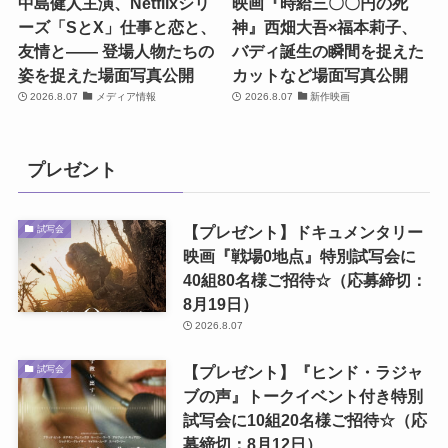
中島健人主演、Netflixシリ
映画『時給三〇〇円の死
ーズ「SとX」仕事と恋と、
神』西畑大吾×福本莉子、
友情と―― 登場人物たちの
バディ誕生の瞬間を捉えた
姿を捉えた場面写真公開
カットなど場面写真公開
2026.8.07
メディア情報
2026.8.07
新作映画
プレゼント
【プレゼント】ドキュメンタリー
試写会
映画『戦場0地点』特別試写会に
40組80名様ご招待☆（応募締切：
8月19日）
2026.8.07
【プレゼント】『ヒンド・ラジャ
試写会
ブの声』トークイベント付き特別
試写会に10組20名様ご招待☆（応
募締切：8月12日）