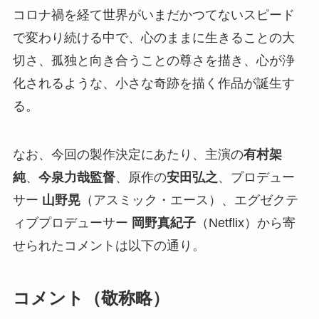
コロナ禍を経て世界がいまだかつてないスピード
で変わり続ける中で、心のままに生きることの大
切さ、孤独と向き合うことの尊さを描き、心が浄
化されるような、小さな奇跡を描く作品が誕生す
る。
なお、今回の製作決定にあたり、主演の
有村架
純
、
今泉力哉監督
、原作の
安田弘之
、プロデュー
サー
山野晃
（アスミック・エース）、エグゼクテ
ィブプロデューサー
岡野真紀子
（Netflix）から寄
せられたコメントは以下の通り。
コメント（敬称略）