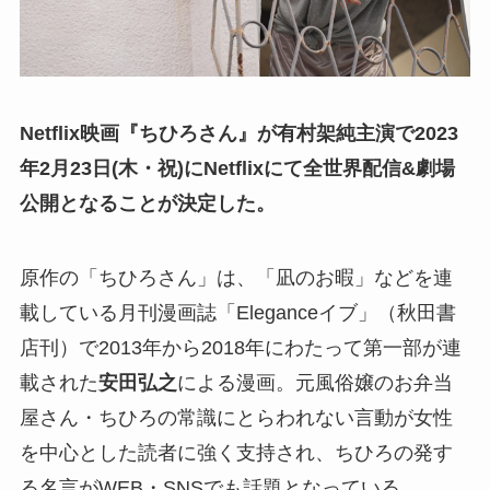
Netflix映画『ちひろさん』が有村架純主演で2023
年2月23日(木・祝)にNetflixにて全世界配信&劇場
公開となることが決定した。
原作の「ちひろさん」は、「凪のお暇」などを連
載している月刊漫画誌「Eleganceイブ」（秋田書
店刊）で2013年から2018年にわたって第一部が連
載された
安田弘之
による漫画。元風俗嬢のお弁当
屋さん・ちひろの常識にとらわれない言動が女性
を中心とした読者に強く支持され、ちひろの発す
る名言がWEB・SNSでも話題となっている。