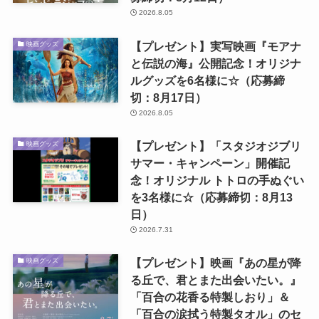
2026.8.05
【プレゼント】実写映画『モアナ
映画グッズ
と伝説の海』公開記念！オリジナ
ルグッズを6名様に☆（応募締
切：8月17日）
2026.8.05
【プレゼント】「スタジオジブリ
映画グッズ
サマー・キャンペーン」開催記
念！オリジナル トトロの手ぬぐい
を3名様に☆（応募締切：8月13
日）
2026.7.31
【プレゼント】映画『あの星が降
映画グッズ
る丘で、君とまた出会いたい。』
「百合の花香る特製しおり」＆
「百合の涙拭う特製タオル」のセ