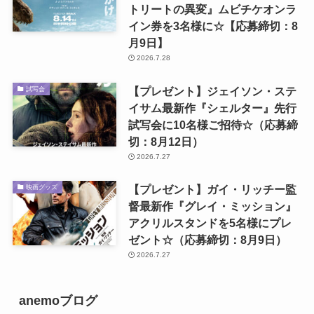
トリートの異変』ムビチケオンラ
イン券を3名様に☆【応募締切：8
月9日】
2026.7.28
【プレゼント】ジェイソン・ステ
試写会
イサム最新作『シェルター』先行
試写会に10名様ご招待☆（応募締
切：8月12日）
2026.7.27
【プレゼント】ガイ・リッチー監
映画グッズ
督最新作『グレイ・ミッション』
アクリルスタンドを5名様にプレ
ゼント☆（応募締切：8月9日）
2026.7.27
anemoブログ