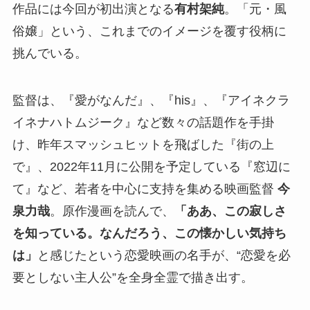
作品には今回が初出演となる
有村架純
。「元・風
俗嬢」という、これまでのイメージを覆す役柄に
挑んでいる。
監督は、『愛がなんだ』、『his』、『アイネクラ
イネナハトムジーク』など数々の話題作を手掛
け、昨年スマッシュヒットを飛ばした『街の上
で』、2022年11月に公開を予定している『窓辺に
て』など、若者を中心に支持を集める映画監督
今
泉力哉
。原作漫画を読んで、
「ああ、この寂しさ
を知っている。なんだろう、この懐かしい気持ち
は」
と感じたという恋愛映画の名手が、“恋愛を必
要としない主人公”を全身全霊で描き出す。