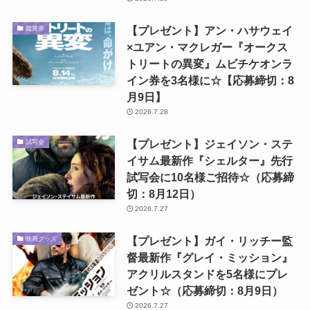
【プレゼント】アン・ハサウェイ
鑑賞券
×ユアン・マクレガー『オークス
トリートの異変』ムビチケオンラ
イン券を3名様に☆【応募締切：8
月9日】
2026.7.28
【プレゼント】ジェイソン・ステ
試写会
イサム最新作『シェルター』先行
試写会に10名様ご招待☆（応募締
切：8月12日）
2026.7.27
【プレゼント】ガイ・リッチー監
映画グッズ
督最新作『グレイ・ミッション』
アクリルスタンドを5名様にプレ
ゼント☆（応募締切：8月9日）
2026.7.27