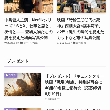
中島健人主演、Netflixシリ
映画『時給三〇〇円の死
ーズ「SとX」仕事と恋と、
神』西畑大吾×福本莉子、
友情と―― 登場人物たちの
バディ誕生の瞬間を捉えた
姿を捉えた場面写真公開
カットなど場面写真公開
2026.8.07
メディア情報
2026.8.07
新作映画
プレゼント
【プレゼント】ドキュメンタリー
試写会
映画『戦場0地点』特別試写会に
40組80名様ご招待☆（応募締切：
8月19日）
2026.8.07
試写会