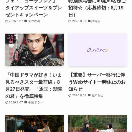
フェ「ニューラフレア」
特別試写会に40組80名様ご
タイアップスイーツ＆プレ
招待☆（応募締切：8月19
ゼントキャンペーン
日）
2026.8.07
新作映画
2026.8.07
試写会
「中国ドラマが好き！いま
【重要】サーバー移行に伴
見るべきスター最前線」8
うWebサイト一時休止のお
月27日発売 「逐玉：翡翠
知らせ
の君」を徹底特集
2026.8.07
お知らせ
2026.8.07
中国ドラマ