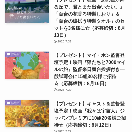
る丘で、君とまた出会いたい。』
「百合の花香る特製しおり」＆
「百合の涙拭う特製タオル」のセ
ットを3名様に☆（応募締切：8月
13日）
2026.7.31
【プレゼント】マイ・ホン監督登
試写会
壇予定！映画『猫たちと7000マイ
ルの旅』監督来日舞台挨拶付き一
般試写会に15組30名様ご招待
☆（応募締切：8月16日）
2026.7.30
【プレゼント】キャスト＆監督登
試写会
壇予定！映画『我々は宇宙人』ジ
ャパンプレミアに10組20名様ご招
待☆（応募締切：8月12日）
2026.7.29