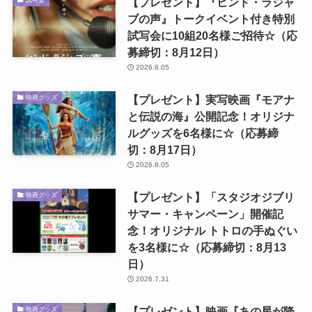
【プレゼント】『ヒンド・ラジャ
ブの声』トークイベント付き特別
試写会に10組20名様ご招待☆（応
募締切：8月12日）
2026.8.05
【プレゼント】実写映画『モアナ
映画グッズ
と伝説の海』公開記念！オリジナ
ルグッズを6名様に☆（応募締
切：8月17日）
2026.8.05
【プレゼント】「スタジオジブリ
映画グッズ
サマー・キャンペーン」開催記
念！オリジナル トトロの手ぬぐい
を3名様に☆（応募締切：8月13
日）
2026.7.31
【プレゼント】映画『あの星が降
映画グッズ