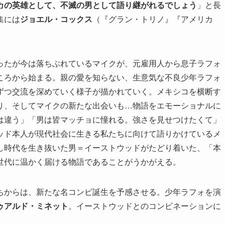
カの英雄として、不滅の男として語り継がれるでしょう
」と長
集には
ジョエル・コックス
（『グラン・トリノ』『アメリカ
。
ったが今は落ちぶれているマイクが、元雇用人から息子ラフォ
ころから始まる。親の愛を知らない、生意気な不良少年ラフォ
ずつ交流を深めていく様子が描かれていく。メキシコを横断す
り、そしてマイクの新たな出会いも…物語をエモーショナルに
は違う」「男は皆マッチョに憧れる。強さを見せつけたくて」
ッド本人が現代社会に生きる私たちに向けて語りかけているメ
し時代を生き抜いた男＝イーストウッドがたどり着いた、「本
世代に温かく届ける物語であることがうかがえる。
ちからは、新たな名コンビ誕生を予感させる。少年ラフォを演
ゥアルド・ミネット
。イーストウッドとのコンビネーションに