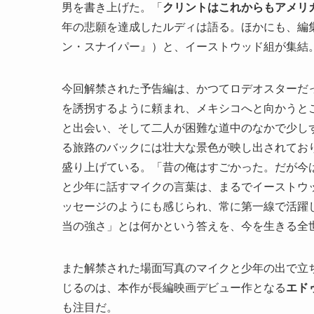
男を書き上げた。「
クリントはこれからもアメリ
年の悲願を達成したルディは語る。ほかにも、編
ン・スナイパー』）と、イーストウッド組が集結
今回解禁された予告編は、かつてロデオスターだ
を誘拐するように頼まれ、メキシコへと向かうと
と出会い、そして二人が困難な道中のなかで少し
る旅路のバックには壮大な景色が映し出されてお
盛り上げている。「昔の俺はすごかった。だが今
と少年に話すマイクの言葉は、まるでイーストウ
ッセージのようにも感じられ、常に第一線で活躍
当の強さ」とは何かという答えを、今を生きる全
また解禁された場面写真のマイクと少年の出で立
じるのは、本作が長編映画デビュー作となる
エド
も注目だ。