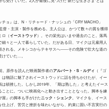
ち受けていた。2人が最後に見つけた“新たな生きざま”とは
チョ』は、N・リチャード・ナッシュの「CRY MACHO」
が監督・主演・製作を務める。主人公は、かつて数々の賞を獲得
ミロ（
イーストウッド
）。その栄光はいまや過去のこと。落馬
で細々と一人で暮らしていた。だがある日、マイクは元雇用人
頼される。メキシコからテキサスへ――その危険で壮大な道の
受けていた…。
前。原作を読んだ映画製作者の
アルバート・S・ルディ
（『ゴ
）は物語に魅了されイーストウッドに話を持ちかけたが、イー
は頓挫した。しかし2019年、「期は熟した」と考えたイース
ることに。ついに映画化へと動き出すこととなった。脚本を練
び屋』の脚本も手がけた
ニック・シェンク
。マイクを、イース
を仕上げ、苦労と挫折を味わいながら、約束に固い不言実行の