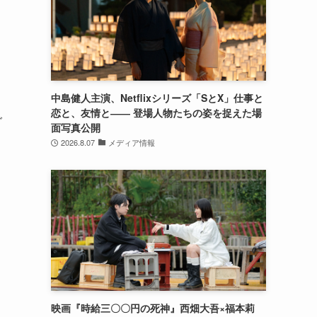
中島健人主演、Netflixシリーズ「SとX」仕事と
恋と、友情と―― 登場人物たちの姿を捉えた場
グ
面写真公開
2026.8.07
メディア情報
映画『時給三〇〇円の死神』西畑大吾×福本莉