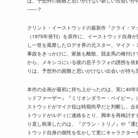
は、予想外の困難と思いがけない新しい出会いが待
――？
クリント・イーストウッドの最新作『クライ・マッ
（1975年発刊）を原作に、イーストウッド自身
し一世を風靡したロデオ界の元スター、マイク・
事故をきっかけに、家族も離散、競走馬の種付け
から、メキシコにいる彼の息子ラフォの誘拐を依
りは、予想外の困難と思いがけない出会いが待ち
本作の企画が最初に持ち上がったのは、実に40年
ッドファーザー』『ミリオンダラー・ベイビー』
ストウッドがマイク役は時期尚早だと判断し、企画
トウッドがルディに連絡をとり、脚本を再検討す
り直し執筆したのは、『グラン・トリノ』や『運
トウッド自身の個性を生かして更にキャラクター