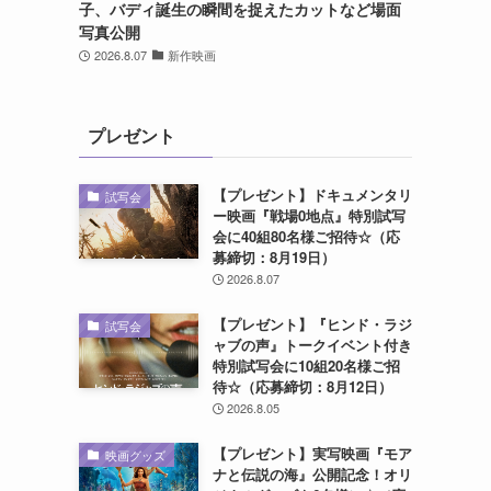
子、バディ誕生の瞬間を捉えたカットなど場面
写真公開
2026.8.07
新作映画
プレゼント
【プレゼント】ドキュメンタリ
試写会
ー映画『戦場0地点』特別試写
会に40組80名様ご招待☆（応
募締切：8月19日）
2026.8.07
【プレゼント】『ヒンド・ラジ
試写会
ャブの声』トークイベント付き
特別試写会に10組20名様ご招
待☆（応募締切：8月12日）
2026.8.05
【プレゼント】実写映画『モア
映画グッズ
ナと伝説の海』公開記念！オリ