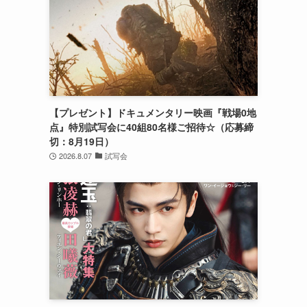
【プレゼント】ドキュメンタリー映画『戦場0地
点』特別試写会に40組80名様ご招待☆（応募締
切：8月19日）
2026.8.07
試写会