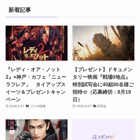
新着記事
『レディ・オア・ノット
【プレゼント】ドキュメン
2』×神戸・カフェ「ニュー
タリー映画『戦場0地点』
ラフレア」 タイアップス
特別試写会に40組80名様ご
イーツ＆プレゼントキャン
招待☆（応募締切：8月19
ペーン
日）
2026.8.07
コラボ情報
2026.8.07
試写会