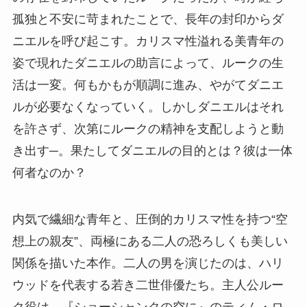
孤独と不安に苛まれたことで、長年の封印からダ
ニエルを呼び起こす。カリスマ性溢れる美青年の
姿で現れたダニエルの助言によって、ルークの生
活は一変。何もかもが順調に進み、やがてダニエ
ルが必要なくなっていく。しかしダニエルはそれ
を許さず、次第にルークの精神を支配しようと動
き出す─。果たしてダニエルの目的とは？彼は一体
何者なのか？
内気で繊細な青年と、圧倒的カリスマ性を持つ“空
想上の親友”、両極にある二人の恐ろしくも美しい
関係を描いた本作。二人の男を演じたのは、ハリ
ウッドを代表する若き二世俳優たち。主人公ルー
ク役は、『ショーシャンクの空に』のティム・ロ