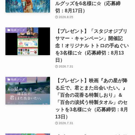
ルグッズを6名様に☆（応募締
切：8月17日）
2026.8.05
【プレゼント】「スタジオジブリ
映画グッズ
サマー・キャンペーン」開催記
念！オリジナル トトロの手ぬぐい
を3名様に☆（応募締切：8月13
日）
2026.7.31
【プレゼント】映画『あの星が降
映画グッズ
る丘で、君とまた出会いたい。』
「百合の花香る特製しおり」＆
「百合の涙拭う特製タオル」のセ
ットを3名様に☆（応募締切：8月
13日）
2026.7.31