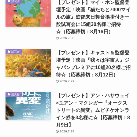
【プレゼント】マイ・ホン監督登
試写会
壇予定！映画『猫たちと7000マイ
ルの旅』監督来日舞台挨拶付き一
般試写会に15組30名様ご招待
☆（応募締切：8月16日）
2026.7.30
【プレゼント】キャスト＆監督登
試写会
壇予定！映画『我々は宇宙人』ジ
ャパンプレミアに10組20名様ご招
待☆（応募締切：8月12日）
2026.7.29
【プレゼント】アン・ハサウェイ
鑑賞券
×ユアン・マクレガー『オークス
トリートの異変』ムビチケオンラ
イン券を3名様に☆【応募締切：8
月9日】
2026.7.28