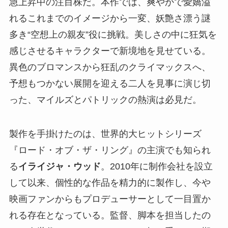
急上昇中の注目株だ。本作では、爽やかで愛嬌溢
れるこれまでのイメージから一変、妖艶さ漂う謎
多き“空想上の親友”役に挑戦。美しさの中に狂気を
感じさせるキャラクターで新境地を見せている。
異色のブロマンスから狂乱のクライマックスへ、
予想もつかない展開を迎える二人を見事に演じ切
った、マイルズとパトリックの熱演は必見だ。
製作を手掛けたのは、世界的大ヒットシリーズ
『ロード・オブ・ザ・リング』の主演でも知られ
る
イライジャ・ウッド
。2010年に制作会社を設立
して以来、個性的な作品を精力的に製作し、今や
映画ファンからもプロデューサーとして一目置か
れる存在となっている。監督、脚本を担当したの