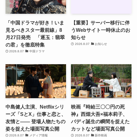
「中国ドラマが好き！いま
【重要】サーバー移行に伴
見るべきスター最前線」8
うWebサイト一時休止のお
月27日発売 「逐玉：翡翠
知らせ
の君」を徹底特集
2026.8.07
お知らせ
2026.8.07
中国ドラマ
中島健人主演、Netflixシリ
映画『時給三〇〇円の死
ーズ「SとX」仕事と恋と、
神』西畑大吾×福本莉子、
友情と―― 登場人物たちの
バディ誕生の瞬間を捉えた
姿を捉えた場面写真公開
カットなど場面写真公開
2026.8.07
メディア情報
2026.8.07
新作映画