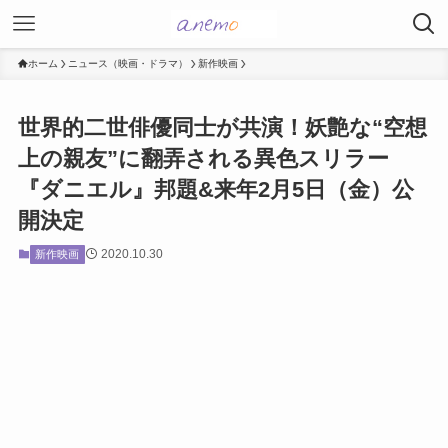
ホーム
ニュース（映画・ドラマ）
新作映画
世界的二世俳優同士が共演！妖艶な“空想
上の親友”に翻弄される異色スリラー
『ダニエル』邦題&来年2月5日（金）公
開決定
2020.10.30
新作映画