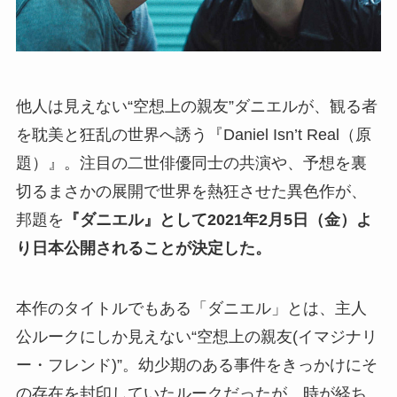
他人は見えない“空想上の親友”ダニエルが、観る者
を耽美と狂乱の世界へ誘う『Daniel Isn’t Real（原
題）』。注目の二世俳優同士の共演や、予想を裏
切るまさかの展開で世界を熱狂させた異色作が、
邦題を
『ダニエル』として2021年2月5日（金）よ
り日本公開されることが決定した。
本作のタイトルでもある「ダニエル」とは、主人
公ルークにしか見えない“空想上の親友(イマジナリ
ー・フレンド)”。幼少期のある事件をきっかけにそ
の存在を封印していたルークだったが、時が経ち