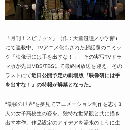
「月刊！スピリッツ」（作：大童澄瞳／小学館）
にて連載中、TVアニメ化もされた超話題のコミッ
ク「映像研には手を出すな！」。その実写TVドラ
マ版が先日MBS/TBSにて最終回放送を迎え、その
ラストにて
近日公開予定の劇場版『映像研には手
を出すな！』の特報が解禁となった。
“最強の世界”を夢見てアニメーション制作を志す3
人の女子高校生の姿を、独特な世界観と共に描き
出す本作。作品設定のアイデアを湯水のように生