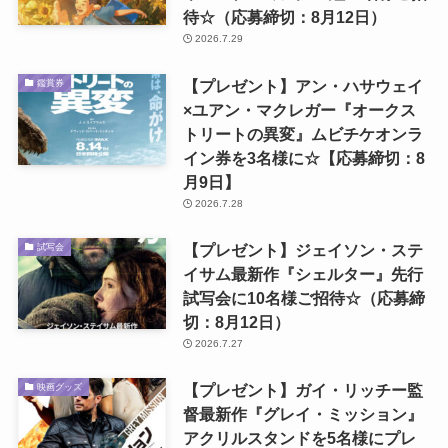
待☆（応募締切：8月12日）
2026.7.29
【プレゼント】アン・ハサウェイ
鑑賞券
×ユアン・マクレガー『オークス
トリートの異変』ムビチケオンラ
イン券を3名様に☆【応募締切：8
月9日】
2026.7.28
【プレゼント】ジェイソン・ステ
試写会
イサム最新作『シェルター』先行
試写会に10名様ご招待☆（応募締
切：8月12日）
2026.7.27
【プレゼント】ガイ・リッチー監
映画グッズ
督最新作『グレイ・ミッション』
アクリルスタンドを5名様にプレ