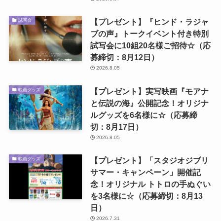
【プレゼント】『ヒンド・ラジャ
試写会
ブの声』トークイベント付き特別
試写会に10組20名様ご招待☆（応
募締切：8月12日）
2026.8.05
【プレゼント】実写映画『モアナ
映画グッズ
と伝説の海』公開記念！オリジナ
ルグッズを6名様に☆（応募締
切：8月17日）
2026.8.05
【プレゼント】「スタジオジブリ
映画グッズ
サマー・キャンペーン」開催記
念！オリジナル トトロの手ぬぐい
を3名様に☆（応募締切：8月13
日）
2026.7.31