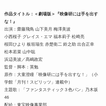
作品タイトル：＜劇場版＞『映像研には手を出す
な！』
出演：齋藤飛鳥 山下美月 梅澤美波
小西桜子 グレイス・エマ 福本莉子 松﨑亮
桜田ひより 板垣瑞生 赤楚衛二 鈴之助 出合正幸
松本若菜 山中聡
浜辺美波／髙嶋政宏
監督・脚本：英勉
原作：大童澄瞳「映像研には手を出すな！」（小
学館「月刊！スピリッツ」連載中）
主題歌：「ファンタスティック３色パン」乃木坂
46
配給：東宝映像事業部