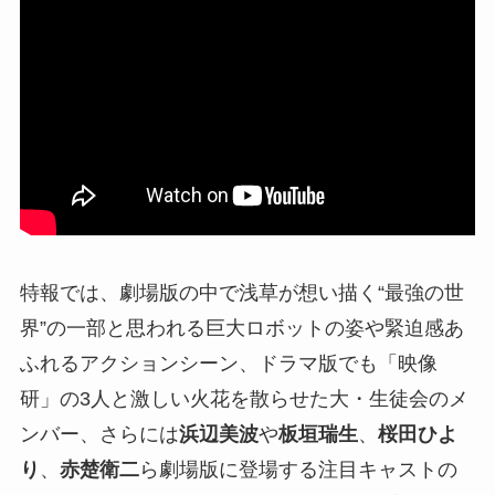
特報では、劇場版の中で浅草が想い描く“最強の世
界”の一部と思われる巨大ロボットの姿や緊迫感あ
ふれるアクションシーン、ドラマ版でも「映像
研」の3人と激しい火花を散らせた大・生徒会のメ
ンバー、さらには
浜辺美波
や
板垣瑞生
、
桜田ひよ
り
、
赤楚衛二
ら劇場版に登場する注目キャストの