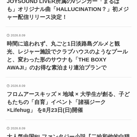
JOYSOUND LIVER所属のVシンガー「まるぱ
も」オリジナル曲「HALLUCINATION？」初メジ
ャー配信リリース決定！
2026.8.09
時間に追われず、丸ごと1日淡路島グルメと観
光、レジャー施設でクラブハウスのようなプール
と、変わった形のサウナも「THE BOXY
AWAJI」のお得な素泊まり連泊プランで
2026.8.09
フロムアースキッズ × 地域 × 大学生が創る、子ど
もたちの「自育」イベント「諸福ジーク
×Lifehug」 を8月23日(日)開催
2026.8.09
大人気中国BLファンタジー小説『二哈和他的白猫