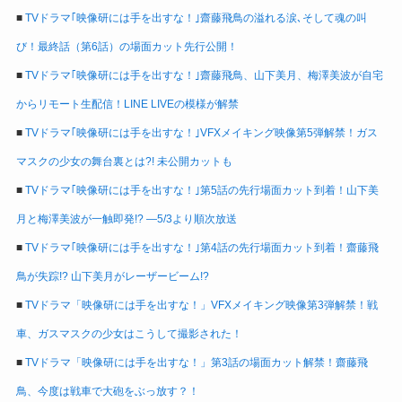
■
TVドラマ｢映像研には手を出すな！｣齋藤飛鳥の溢れる涙､そして魂の叫
び！最終話（第6話）の場面カット先行公開！
■
TVドラマ｢映像研には手を出すな！｣齋藤飛鳥、山下美月、梅澤美波が自宅
からリモート生配信！LINE LIVEの模様が解禁
■
TVドラマ｢映像研には手を出すな！｣VFXメイキング映像第5弾解禁！ガス
マスクの少女の舞台裏とは?! 未公開カットも
■
TVドラマ｢映像研には手を出すな！｣第5話の先行場面カット到着！山下美
月と梅澤美波が一触即発!? ―5/3より順次放送
■
TVドラマ｢映像研には手を出すな！｣第4話の先行場面カット到着！齋藤飛
鳥が失踪!? 山下美月がレーザービーム!?
■
TVドラマ「映像研には手を出すな！」VFXメイキング映像第3弾解禁！戦
車、ガスマスクの少女はこうして撮影された！
■
TVドラマ「映像研には手を出すな！」第3話の場面カット解禁！齋藤飛
鳥、今度は戦車で大砲をぶっ放す？！