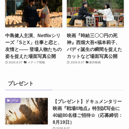
中島健人主演、Netflixシリ
映画『時給三〇〇円の死
ーズ「SとX」仕事と恋と、
神』西畑大吾×福本莉子、
友情と―― 登場人物たちの
バディ誕生の瞬間を捉えた
姿を捉えた場面写真公開
カットなど場面写真公開
2026.8.07
メディア情報
2026.8.07
新作映画
プレゼント
【プレゼント】ドキュメンタリー
試写会
映画『戦場0地点』特別試写会に
40組80名様ご招待☆（応募締切：
8月19日）
2026.8.07