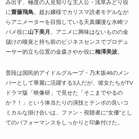
み出す、極度の人見知りな主人公・浅草みどり役
に
齋藤飛鳥
。超お嬢様でカリスマ読者モデルなが
らアニメーターを目指している天真爛漫な水崎ツ
バメ役に
山下美月
。アニメに興味はないものの金
儲けの嗅覚と持ち前のビジネスセンスでプロデュ
ーサー的立ち位置の金森さやか役に
梅澤美波
。
普段は国民的アイドルグループ・乃木坂46のメン
バーとして華麗に活躍する3人だが、彼女たちがTV
ドラマ版「映像研」で見せた「そこまでやるの
か？！」という体当たりの演技とテンポの良いコ
ミカルな掛け合いは、ファン・視聴者に“女優”とし
てのパフォーマンスをしっかりと印象付けた。