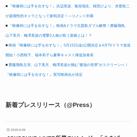
■
『映像研には手を出すな！』浜辺美波、板垣瑞生、桜田ひより、赤楚衛二
が超個性的キャラとなって参戦決定！―コメント到着
■
『映像研には手を出すな！』映画&ドラマ主題歌ダブル解禁！齋藤飛鳥、
山下美月、梅澤美波の電撃3人娘が歌う新曲とは！？
■
映画『映像研には手を出すな！』5月15日(金)公開決定＆4月TVドラマ放送
開始！小西桜子、福本莉子ら豪華キャスト陣追加発表
■
齋藤飛鳥主演、山下美月、梅澤美波が挑む“最強の世界”がスクリーンへ！
『映像研には手を出すな！』実写映画化が決定
新着プレスリリース（@Press）
2026.8.09