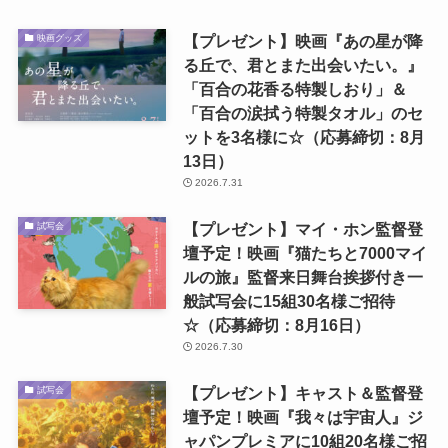
【プレゼント】映画『あの星が降
映画グッズ
る丘で、君とまた出会いたい。』
「百合の花香る特製しおり」＆
「百合の涙拭う特製タオル」のセ
ットを3名様に☆（応募締切：8月
13日）
2026.7.31
【プレゼント】マイ・ホン監督登
試写会
壇予定！映画『猫たちと7000マイ
ルの旅』監督来日舞台挨拶付き一
般試写会に15組30名様ご招待
☆（応募締切：8月16日）
2026.7.30
【プレゼント】キャスト＆監督登
試写会
壇予定！映画『我々は宇宙人』ジ
ャパンプレミアに10組20名様ご招