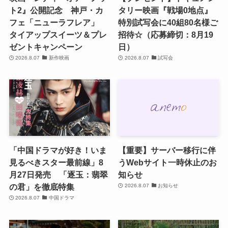
ト2』公開記念 神戸・カ
タリー映画『戦場0地点』
フェ「ニューラフレア」
特別試写会に40組80名様ご
タイアップスイーツ＆プレ
招待☆（応募締切：8月19
ゼントキャンペーン
日）
2026.8.07
新作映画
2026.8.07
試写会
「中国ドラマが好き！いま
【重要】サーバー移行に伴
見るべきスター最前線」8
うWebサイト一時休止のお
月27日発売 「逐玉：翡翠
知らせ
の君」を徹底特集
2026.8.07
お知らせ
2026.8.07
中国ドラマ