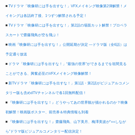
■
TVドラマ「映像研には手を出すな！」VFXメイキング映像第2弾解禁！メ
イキングは各話終了後、1つずつ解禁される予定！
■
TVドラマ「映像研には手を出すな！」第2話の場面カット解禁！プロペラ
スカートで齋藤飛鳥が空を飛ぶ！
■
映画『映像研には手を出すな！』公開延期が決定 ―ドラマ版（全6話）は
予定通り放送
■
ドラマ「映像研には手を出すな！」“最強の世界”ができるまでを垣間見る
ことができる、興奮必至のVFXメイキング映像解禁！
■
新TVドラマ「映像研には手を出すな！」第1話・第2話がビジュアルコメン
タリー版も含めdTVチャンネルで各1回無料配信！
■
『映像研には手を出すな！』どうやってあの世界観が描かれるのか？映像
初解禁！映画版ポスター、前売券＆特典情報も到着
■
『映像研には手を出すな！』齋藤飛鳥、山下美月、梅澤美波が“○○しなが
ら”ドラマ版ビジュアルコメンタリー配信決定！