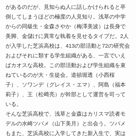
があるのだが、見知らぬ人に話しかけられると卒
倒してしまうほどの極度の人見知り。浅草の中学
からの同級生・金森さやか（梅澤美波）は長身で
美脚、金儲けに異常な執着を見せるタイプだ。2人
が入学した芝浜高校は、413の部活動と72の研究会
およびそれに類する学生組織がある、一言でいえ
ばカオスな高校。この部活動および学生組織を束
ねているのが大・生徒会。道頓堀透（小西桜
子）、ソワンデ（グレイス・エマ）、阿島（福本
莉子）、王（松﨑亮）が幹部として運営を司って
いる。
そんな芝浜高校で、浅草と金森はカリスマ読者モ
デルの水崎ツバメ（山下美月）と出会う。ツバメ
もまた、芝浜高校に入学してきた新入生で、実は