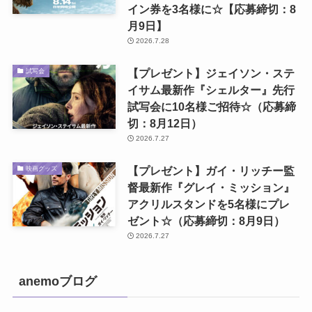
イン券を3名様に☆【応募締切：8
月9日】
2026.7.28
【プレゼント】ジェイソン・ステ
試写会
イサム最新作『シェルター』先行
試写会に10名様ご招待☆（応募締
切：8月12日）
2026.7.27
【プレゼント】ガイ・リッチー監
映画グッズ
督最新作『グレイ・ミッション』
アクリルスタンドを5名様にプレ
ゼント☆（応募締切：8月9日）
2026.7.27
anemoブログ