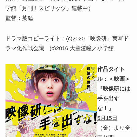
学館「月刊！スピリッツ」連載中）
監督：英勉
ドラマ版コピーライト：(c)2020「映像研」実写ド
ラマ化作戦会議 (c)2016 大童澄瞳／小学館
作品タイト
ル：＜映画＞
『映像研には
手を出す
な！』
5月15日
（金）より全