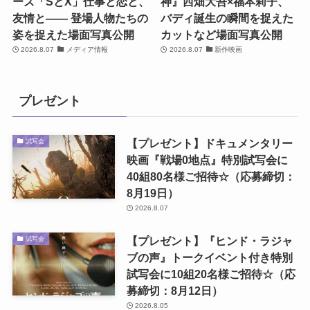
ーズ「SとX」仕事と恋と、
神』西畑大吾×福本莉子、
友情と―― 登場人物たちの
バディ誕生の瞬間を捉えた
姿を捉えた場面写真公開
カットなど場面写真公開
2026.8.07
メディア情報
2026.8.07
新作映画
プレゼント
【プレゼント】ドキュメンタリー
試写会
映画『戦場0地点』特別試写会に
40組80名様ご招待☆（応募締切：
8月19日）
2026.8.07
【プレゼント】『ヒンド・ラジャ
試写会
ブの声』トークイベント付き特別
試写会に10組20名様ご招待☆（応
募締切：8月12日）
2026.8.05