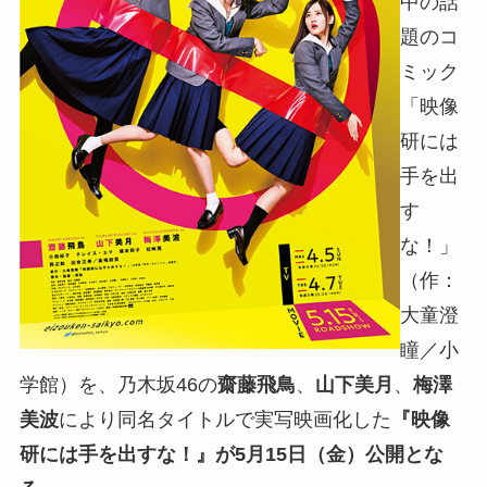
中の話
題のコ
ミック
「映像
研には
手を出
す
な！」
（作：
大童澄
瞳／小
学館）を、乃木坂46の
齋藤
飛鳥
、
山下美月
、
梅澤
美波
により同名タイトルで実写映画化した
『映像
研には手を出すな！』が5月15日（金）公開とな