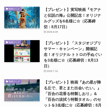
【プレゼント】実写映画『モアナ
映画グッズ
と伝説の海』公開記念！オリジナ
ルグッズを6名様に☆（応募締
切：8月17日）
2026.8.05
【プレゼント】「スタジオジブリ
映画グッズ
サマー・キャンペーン」開催記
念！オリジナル トトロの手ぬぐい
を3名様に☆（応募締切：8月13
日）
2026.7.31
【プレゼント】映画『あの星が降
映画グッズ
る丘で、君とまた出会いたい。』
「百合の花香る特製しおり」＆
「百合の涙拭う特製タオル」のセ
ットを3名様に☆（応募締切：8月