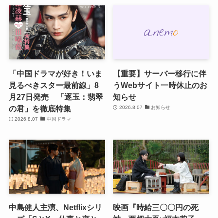
「中国ドラマが好き！いま
【重要】サーバー移行に伴
見るべきスター最前線」8
うWebサイト一時休止のお
月27日発売 「逐玉：翡翠
知らせ
の君」を徹底特集
2026.8.07
お知らせ
2026.8.07
中国ドラマ
中島健人主演、Netflixシリ
映画『時給三〇〇円の死