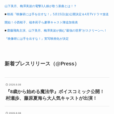
山下美月、梅澤美波の電撃3人娘が歌う新曲とは！？
■
映画『映像研には手を出すな！』5月15日(金)公開決定＆4月TVドラマ放送
開始！小西桜子、福本莉子ら豪華キャスト陣追加発表
■
齋藤飛鳥主演、山下美月、梅澤美波が挑む“最強の世界”がスクリーンへ！
『映像研には手を出すな！』実写映画化が決定
新着プレスリリース（@Press）
2026.8.08
『8歳から始める魔法学』ボイスコミック公開！
村瀬歩、藤原夏海ら大人気キャストが出演！
2026.8.08