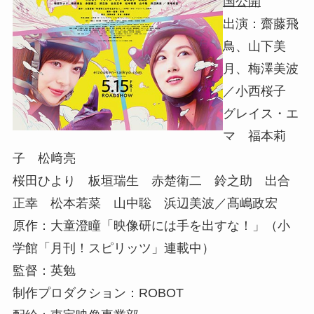
国公開
出演：齋藤飛
鳥、山下美
月、梅澤美波
／小西桜子
グレイス・エ
マ 福本莉
子 松﨑亮
桜田ひより 板垣瑞生 赤楚衛二 鈴之助 出合
正幸 松本若菜 山中聡 浜辺美波／髙嶋政宏
原作：大童澄瞳「映像研には手を出すな！」（小
学館「月刊！スピリッツ」連載中）
監督：英勉
制作プロダクション：ROBOT