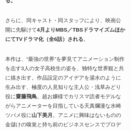
る。
さらに、同キャスト・同スタッフにより、映画公
開に先駆けて
4月よりMBS／TBSドラマイズムほか
にてTVドラマ化（全6話）される
。
本作は、“最強の世界”を夢見てアニメーション制作
を志す3人の女子高校生の姿を、独特な世界観と共
に描き出す。作品設定のアイデアを湯水のように
生み出す、極度の人見知りな主人公・浅草みどり
役に
齋藤飛鳥
。超お嬢様でカリスマ読者モデルな
がらアニメーターを目指している天真爛漫な水崎
ツバメ役に
山下美月
。アニメに興味はないものの
金儲けの嗅覚と持ち前のビジネスセンスでプロデ