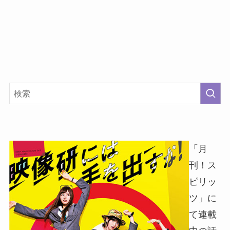
「月
刊！ス
ピリッ
ツ」に
て連載