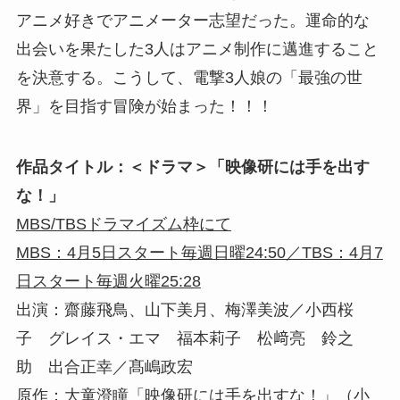
アニメ好きでアニメーター志望だった。運命的な
出会いを果たした3人はアニメ制作に邁進すること
を決意する。こうして、電撃3人娘の「最強の世
界」を目指す冒険が始まった！！！
作品タイトル：＜ドラマ＞「映像研には手を出す
な！」
MBS/TBSドラマイズム枠にて
MBS：4月5日スタート毎週日曜24:50／TBS：4月7
日スタート毎週火曜25:28
出演：齋藤飛鳥、山下美月、梅澤美波／小西桜
子 グレイス・エマ 福本莉子 松﨑亮 鈴之
助 出合正幸／髙嶋政宏
原作：大童澄瞳「映像研には手を出すな！」（小