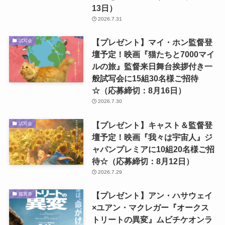
13日）
2026.7.31
【プレゼント】マイ・ホン監督登
試写会
壇予定！映画『猫たちと7000マイ
ルの旅』監督来日舞台挨拶付き一
般試写会に15組30名様ご招待
☆（応募締切：8月16日）
2026.7.30
【プレゼント】キャスト＆監督登
試写会
壇予定！映画『我々は宇宙人』ジ
ャパンプレミアに10組20名様ご招
待☆（応募締切：8月12日）
2026.7.29
【プレゼント】アン・ハサウェイ
鑑賞券
×ユアン・マクレガー『オークス
トリートの異変』ムビチケオンラ