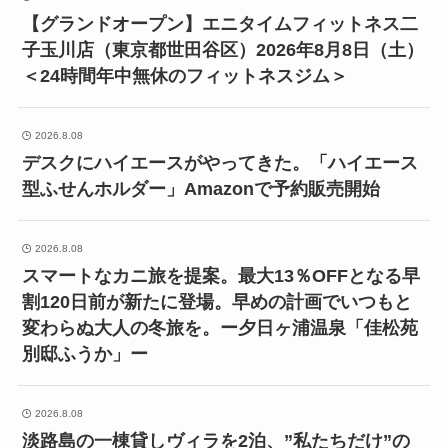
【グランドオープン】エニタイムフィットネス二
子玉川店（東京都世田谷区）2026年8月8日（土）
＜24時間年中無休のフィットネスジム＞
2026.8.08
デスクにハイエースがやってきた。「ハイエース
型ふせんホルダー」Amazonで予約販売開始
2026.8.08
スマートなカニ旅を提案。最大13％OFFとなる早
割120日前が新たに登場。早めの計画でいつもと
変わらぬ大人の冬旅を。ー夕日ヶ浦温泉「佳松苑
別邸ふうか」ー
2026.8.08
淡路島の一棟貸しヴィラを2泊、”私たちだけ”の