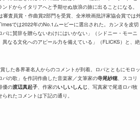
ランドからイタリアへと予期せぬ放浪の旅に出ることになる。
は審査員賞・作曲賞2部門を受賞、全米映画批評家協会賞では
Timesでは2022年のNo.1ムービーに選出された。カンヌを皮切
ロバに賛辞を贈らないわけにはいかない」（シドニー・モーニ
異なる文化へのアピール力を備えている」（FLICKS）と、絶
鑑賞した各界著名人からのコメントが到着。ロバとともにモロ
ロバの歌」を作詞作曲した音楽家／文筆家の
寺尾紗穂
、スコリ
俳優の
渡辺真起子
、作家の
いしいしんじ
、写真家で尾道ロバ牧
せられたコメントは下記の通り。