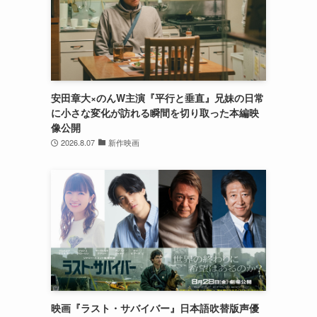
安田章大×のんW主演『平行と垂直』兄妹の日常
に小さな変化が訪れる瞬間を切り取った本編映
像公開
2026.8.07
新作映画
映画『ラスト・サバイバー』日本語吹替版声優