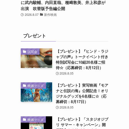
に武内駿輔、内田直哉、種﨑敦美、井上和彦が
出演 吹替版予告編公開
2026.8.07
新作映画
プレゼント
【プレゼント】『ヒンド・ラジ
試写会
ャブの声』トークイベント付き
特別試写会に10組20名様ご招
待☆（応募締切：8月12日）
2026.8.05
【プレゼント】実写映画『モア
映画グッズ
ナと伝説の海』公開記念！オリ
ジナルグッズを6名様に☆（応
募締切：8月17日）
2026.8.05
【プレゼント】「スタジオジブ
映画グッズ
リ サマー・キャンペーン」開