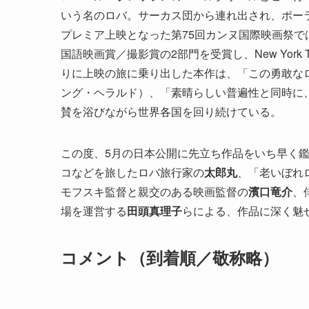
いう名のロバ。サーカス団から連れ出され、ポー
プレミア上映となった第75回カンヌ国際映画祭で
国語映画賞／撮影賞の2部門を受賞し、New York 
りに上映の旅に乗り出した本作は、「この勇敢な
ング・ヘラルド）、「素晴らしい普遍性と同時に、
賛を浴びながら世界各国を回り続けている。
この度、5月の日本公開に先立ち作品をいち早く
コなどを旅したロバ旅行家の
太郎丸
、「老いぼれ
モフスキ監督と親交のある映画監督の
濱口竜介
、
場を運営する
田頭真理子
らによる、作品に深く魅
コメント（到着順／敬称略）