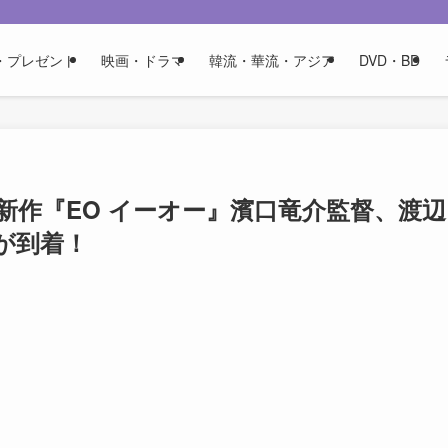
・プレゼント
映画・ドラマ
韓流・華流・アジア
DVD・BD
作『EO イーオー』濱口竜介監督、渡辺
が到着！