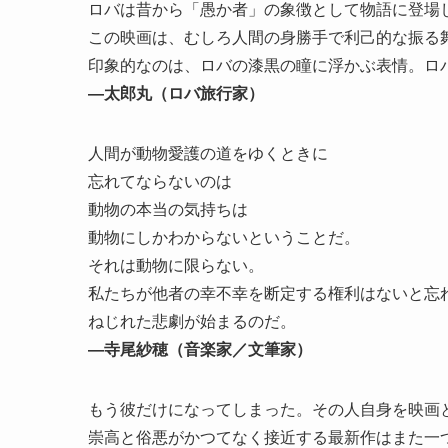
ロバは昔から「愚か者」の象徴として物語に登場
この映画は、むしろ人間の身勝手で利己的な振る
印象的なのは、ロバの漆黒の瞳に浮かぶ表情。ロ
―太郎丸（ロバ旅行家）
人間が動物愛護の道をゆくときに
忘れてならないのは
動物の本当の気持ちは
動物にしかわからないということだ。
それは動物に限らない。
私たちが他者の幸不幸を断定する権利はないと忘
ねじれた悲劇が始まるのだ。
―寺尾紗穂（音楽家／文筆家）
もう彼だけになってしまった。その人自身を映画
崇高と俗悪がかつてなく接近する最新作はまた一