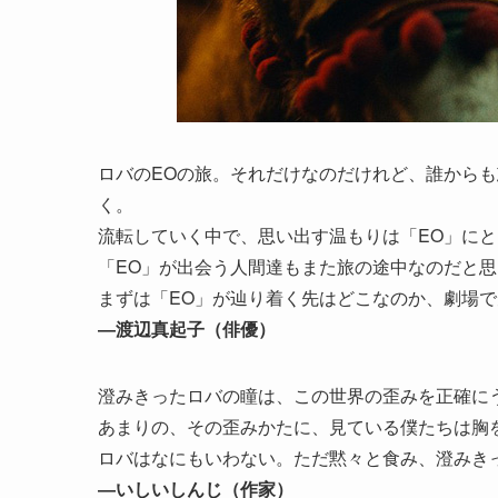
ロバのEOの旅。それだけなのだけれど、誰から
く。
流転していく中で、思い出す温もりは「EO」に
「EO」が出会う人間達もまた旅の途中なのだと
まずは「EO」が辿り着く先はどこなのか、劇場
―渡辺真起子（俳優）
澄みきったロバの瞳は、この世界の歪みを正確に
あまりの、その歪みかたに、見ている僕たちは胸
ロバはなにもいわない。ただ黙々と食み、澄みき
―いしいしんじ（作家）