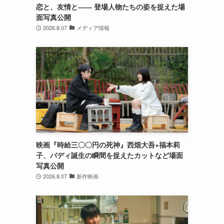
恋と、友情と―― 登場人物たちの姿を捉えた場
面写真公開
2026.8.07
メディア情報
映画『時給三〇〇円の死神』西畑大吾×福本莉
子、バディ誕生の瞬間を捉えたカットなど場面
写真公開
2026.8.07
新作映画