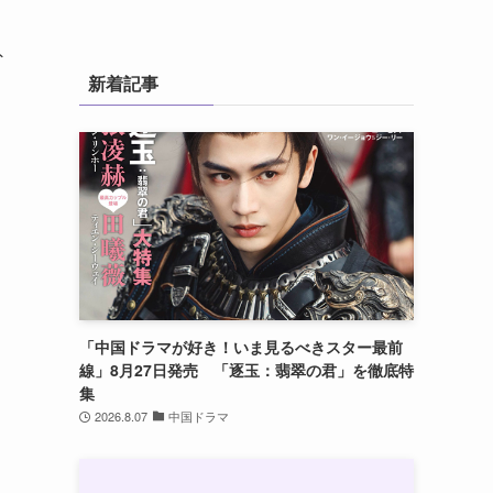
外
新着記事
ッ
「中国ドラマが好き！いま見るべきスター最前
線」8月27日発売 「逐玉：翡翠の君」を徹底特
集
2026.8.07
中国ドラマ