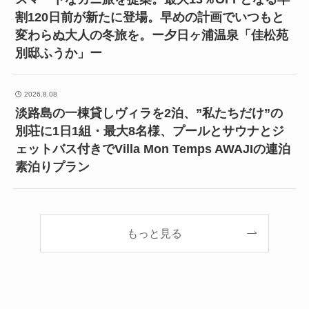
割120日前が新たに登場。早めの計画でいつもと
変わらぬ大人の冬旅を。ー夕日ヶ浦温泉「佳松苑
別邸ふうか」ー
2026.8.08
淡路島の一棟貸しヴィラを2泊、”私たちだけ”の
別荘に1日1組・最大8名様、プールとサウナとジ
ェットバス付きでVilla Mon Temps AWAJIの連泊
素泊りプラン
もっと見る