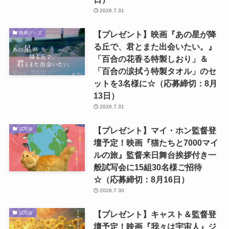
2026.7.31
【プレゼント】映画『あの星が降
映画グッズ
る丘で、君とまた出会いたい。』
「百合の花香る特製しおり」＆
「百合の涙拭う特製タオル」のセ
ットを3名様に☆（応募締切：8月
13日）
2026.7.31
【プレゼント】マイ・ホン監督登
試写会
壇予定！映画『猫たちと7000マイ
ルの旅』監督来日舞台挨拶付き一
般試写会に15組30名様ご招待
☆（応募締切：8月16日）
2026.7.30
【プレゼント】キャスト＆監督登
試写会
壇予定！映画『我々は宇宙人』ジ