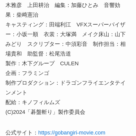
木雅彦 上田耕治 編集：加藤ひとみ 音響効
果：柴﨑憲治
キャスティング：田端利江 VFXスーパーバイザ
ー：小坂一順 衣裳：大塚満 メイク床山：山下
みどり スクリプター：中須彩音 制作担当：相
場貴和 助監督：松尾浩道
製作：木下グループ CULEN
企画：フラミンゴ
制作プロダクション：ドラゴンフライエンタテイ
ンメント
配給：キノフィルムズ
(C)2024「碁盤斬り」製作委員会
公式サイト：
https://gobangiri-movie.com