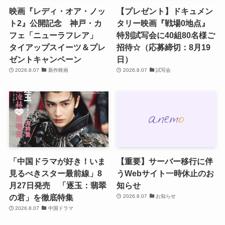
映画『レディ・オア・ノッ
【プレゼント】ドキュメン
ト2』公開記念 神戸・カ
タリー映画『戦場0地点』
フェ「ニューラフレア」
特別試写会に40組80名様ご
タイアップスイーツ＆プレ
招待☆（応募締切：8月19
ゼントキャンペーン
日）
2026.8.07
新作映画
2026.8.07
試写会
「中国ドラマが好き！いま
【重要】サーバー移行に伴
見るべきスター最前線」8
うWebサイト一時休止のお
月27日発売 「逐玉：翡翠
知らせ
の君」を徹底特集
2026.8.07
お知らせ
2026.8.07
中国ドラマ