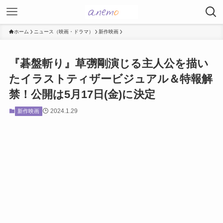
ホーム
ニュース（映画・ドラマ）
新作映画
『碁盤斬り』草彅剛演じる主人公を描い
たイラストティザービジュアル＆特報解
禁！公開は5月17日(金)に決定
2024.1.29
新作映画