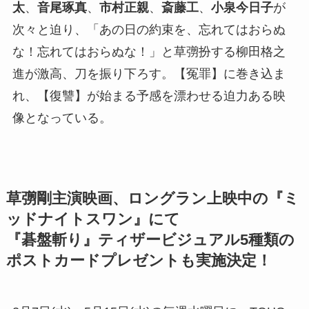
太
、
音尾琢真
、
市村正親
、
斎藤工
、
小泉今日子
が
次々と迫り、「あの日の約束を、忘れてはおらぬ
な！忘れてはおらぬな！」と草彅扮する柳田格之
進が激高、刀を振り下ろす。【冤罪】に巻き込ま
れ、【復讐】が始まる予感を漂わせる迫力ある映
像となっている。
草彅剛主演映画、ロングラン上映中の『ミ
ッドナイトスワン』にて
『碁盤斬り』ティザービジュアル5種類の
ポストカードプレゼントも実施決定！