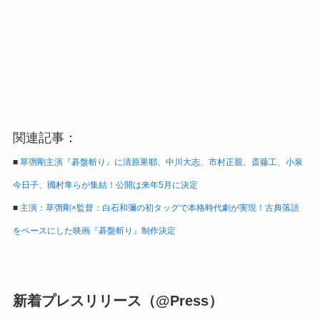
関連記事：
■
草彅剛主演『碁盤斬り』に清原果耶、中川大志、市村正親、斎藤工、小泉
今日子、國村隼らが集結！公開は来年5月に決定
■
主演：草彅剛×監督：白石和彌の初タッグで本格時代劇が実現！古典落語
をベースにした映画『碁盤斬り』制作決定
新着プレスリリース（@Press）