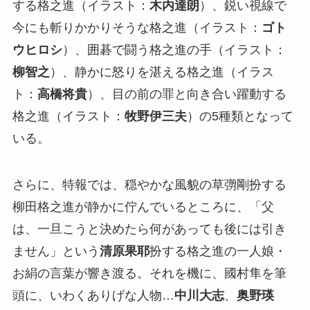
する格之進（イラスト：
木内達朗
）、鋭い視線で
今にも斬りかかりそうな格之進（イラスト：
ゴト
ウヒロシ
）、囲碁で闘う格之進の手（イラスト：
柳智之
）、静かに怒りを湛える格之進（イラス
ト：
高橋将貴
）、目の前の罪と向き合い躍動する
格之進（イラスト：
牧野伊三夫
）の5種類となって
いる。
さらに、特報では、穏やかな風貌の草彅剛扮する
柳田格之進が静かに佇んでいるところに、「父
は、一旦こうと決めたら何があっても後には引き
ません」という
清原果耶
扮する格之進の一人娘・
お絹の言葉が響き渡る。それを機に、國村隼を筆
頭に、いわくありげな人物…
中川大志
、
奥野瑛