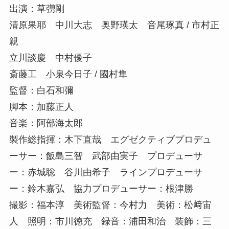
出演：草彅剛
清原果耶 中川大志 奥野瑛太 音尾琢真 / 市村正
親
立川談慶 中村優子
斎藤工 小泉今日子 / 國村隼
監督：白石和彌
脚本：加藤正人
音楽：阿部海太郎
製作総指揮：木下直哉 エグゼクティブプロデュ
ーサー：飯島三智 武部由実子 プロデューサ
ー：赤城聡 谷川由希子 ラインプロデューサ
ー：鈴木嘉弘 協力プロデューサー：根津勝
撮影：福本淳 美術監督：今村力 美術：松﨑宙
人 照明：市川徳充 録音：浦田和治 装飾：三