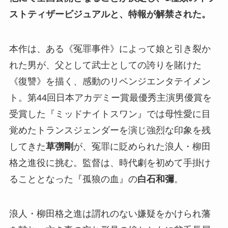
ストティザービジュアルと、特報が解禁された。
本作は、ある《冤罪事件》によって娘と引き裂か
れた男が、父として武士としての誇りを賭けた
《復讐》を描く、感動のリベンジエンタテイメン
ト。第44回日本アカデミー賞最優秀主演男優賞を
受賞した『ミッドナイトスワン』では母性愛に目
覚めたトランスジェンダーを演じ強烈な印象を残
してきた
草彅剛
が、冤罪に貶められた浪人・柳田
格之進役に挑む。監督は、時代劇を初めて手掛け
ることとなった『孤狼の血』の
白石和彌
。
浪人・柳田格之進は謂れのない嫌疑をかけられ藩