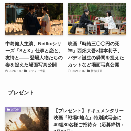
中島健人主演、Netflixシリ
映画『時給三〇〇円の死
ーズ「SとX」仕事と恋と、
神』西畑大吾×福本莉子、
友情と―― 登場人物たちの
バディ誕生の瞬間を捉えた
姿を捉えた場面写真公開
カットなど場面写真公開
2026.8.07
メディア情報
2026.8.07
新作映画
プレゼント
【プレゼント】ドキュメンタリー
試写会
映画『戦場0地点』特別試写会に
40組80名様ご招待☆（応募締切：