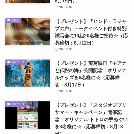
8月19日）
2026.8.07
【プレゼント】『ヒンド・ラジャ
試写会
ブの声』トークイベント付き特別
試写会に10組20名様ご招待☆（応
募締切：8月12日）
2026.8.05
【プレゼント】実写映画『モアナ
映画グッズ
と伝説の海』公開記念！オリジナ
ルグッズを6名様に☆（応募締
切：8月17日）
2026.8.05
【プレゼント】「スタジオジブリ
映画グッズ
サマー・キャンペーン」開催記
念！オリジナル トトロの手ぬぐい
を3名様に☆（応募締切：8月13
日）