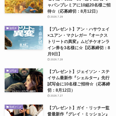
ャパンプレミアに10組20名様ご招
待☆（応募締切：8月12日）
2026.7.29
【プレゼント】アン・ハサウェイ
鑑賞券
×ユアン・マクレガー『オークス
トリートの異変』ムビチケオンラ
イン券を3名様に☆【応募締切：8
月9日】
2026.7.28
【プレゼント】ジェイソン・ステ
試写会
イサム最新作『シェルター』先行
試写会に10名様ご招待☆（応募締
切：8月12日）
2026.7.27
【プレゼント】ガイ・リッチー監
映画グッズ
督最新作『グレイ・ミッション』