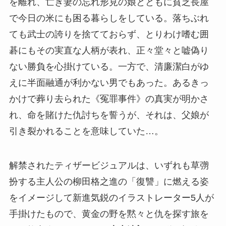
を離れ、亡き妻の忘れ形見の娘とともに貧乏長屋
で今日の米にも困る暮らしをしている。落ちぶれ
ても武士の誇りを捨てておらず、とりわけ嗜む囲
碁にもその実直な人柄が表れ、正々堂々と嘘偽り
ない勝負を心掛けている。一方で、清廉潔白がゆ
えに半面融通が利かない男でもあった。あるきっ
かけで葬り去られた《冤罪事件》の真実が明かさ
れ、命を賭けた仇討ちを誓うが、それは、父娘が
引き裂かれることを意味していた…。
解禁されたティザービジュアルは、いずれも草彅
扮する主人公の柳田格之進の「復讐」に燃える姿
をイメージして新進気鋭のイラストレーター5人が
手掛けたもので、黄金の野を黙々と仇を探す旅を