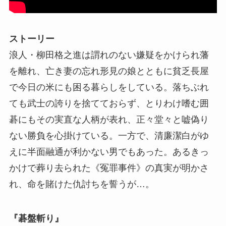
ストーリー
浪人・柳田格之進は謂れのない嫌疑をかけられ藩
を離れ、亡き妻の忘れ形見の娘とともに貧乏長屋
で今日の米にも困る暮らしをしている。落ちぶれ
ても武士の誇りを捨てておらず、とりわけ嗜む囲
碁にもその実直な人柄が表れ、正々堂々と嘘偽り
ない勝負を心掛けている。一方で、清廉潔白がゆ
えに半面融通が利かない男でもあった。あるきっ
かけで葬り去られた《冤罪事件》の真実が明かさ
れ、命を賭けた仇討ちを誓うが…。
『碁盤斬り』