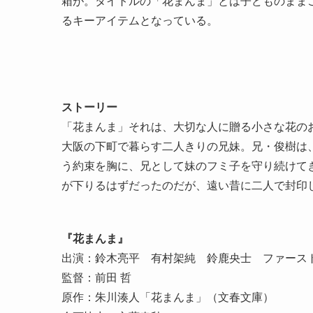
箱が。タイトルの「花まんま」とは子どものままご
るキーアイテムとなっている。
ストーリー
「花まんま」それは、大切な人に贈る小さな花の
大阪の下町で暮らす二人きりの兄妹。兄・俊樹は
う約束を胸に、兄として妹のフミ子を守り続けて
が下りるはずだったのだが、遠い昔に二人で封印し
『花まんま』
出演：鈴木亮平 有村架純 鈴鹿央士 ファース
監督：前田 哲
原作：朱川湊人「花まんま」（文春文庫）