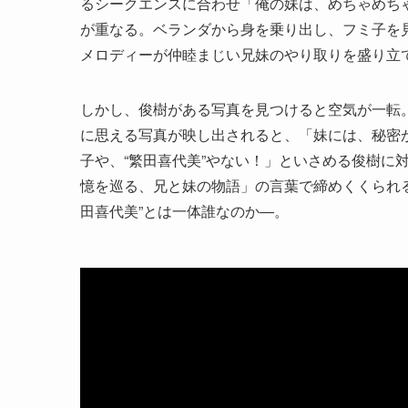
るシークエンスに合わせ「俺の妹は、めちゃめち
が重なる。ベランダから身を乗り出し、フミ子を
メロディーが仲睦まじい兄妹のやり取りを盛り立
しかし、俊樹がある写真を見つけると空気が一転。
に思える写真が映し出されると、「妹には、秘密
子や、“繁田喜代美”やない！」といさめる俊樹に
憶を巡る、兄と妹の物語」の言葉で締めくくられる
田喜代美”とは一体誰なのか―。