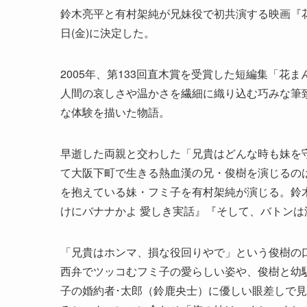
鈴木亮平と有村架純が兄妹役で初共演する映画『花
日(金)に決定した。
2005年、第133回直木賞を受賞した短編集「
人間の哀しさや温かさを繊細に織り込む巧みな筆
な体験を描いた物語。
早逝した両親と交わした「兄貴はどんな時も妹を
て大阪下町で生きる熱血漢の兄・俊樹を演じるの
を抱えている妹・フミ子を有村架純が演じる。鈴
けにバナナかよ 愛しき実話』『そして、バトン
「兄貴はホンマ、損な役回りやで」という俊樹の
西弁でツッコむフミ子の愛らしい姿や、俊樹と幼
子の婚約者･太郎（鈴鹿央士）に優しい眼差しで