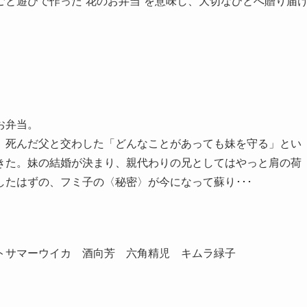
と遊びで作った“花のお弁当”を意味し、大切なひとへ贈り届
お弁当。
、死んだ父と交わした「どんなことがあっても妹を守る」とい
きた。妹の結婚が決まり、親代わりの兄としてはやっと肩の荷
たはずの、フミ子の〈秘密〉が今になって蘇り･･･
トサマーウイカ 酒向芳 六角精児 キムラ緑子