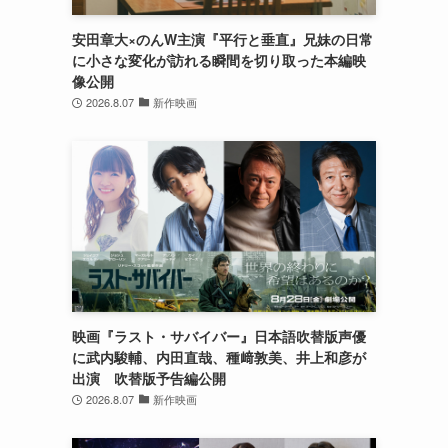
安田章大×のんW主演『平行と垂直』兄妹の日常
に小さな変化が訪れる瞬間を切り取った本編映
像公開
2026.8.07
新作映画
映画『ラスト・サバイバー』日本語吹替版声優
に武内駿輔、内田直哉、種﨑敦美、井上和彦が
出演 吹替版予告編公開
2026.8.07
新作映画