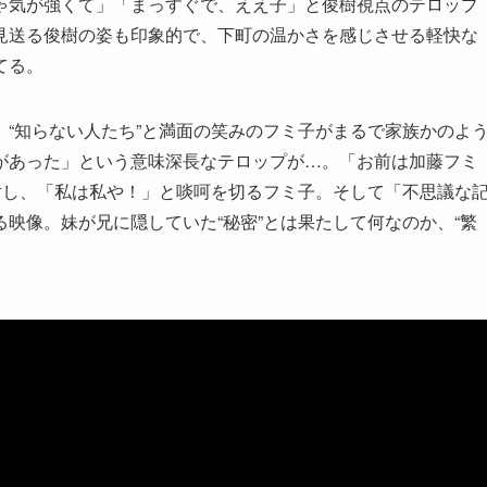
ゃ気が強くて」「まっすぐで、ええ子」と俊樹視点のテロップ
見送る俊樹の姿も印象的で、下町の温かさを感じさせる軽快な
てる。
“知らない人たち”と満面の笑みのフミ子がまるで家族かのよ
があった」という意味深長なテロップが…。「お前は加藤フミ
対し、「私は私や！」と啖呵を切るフミ子。そして「不思議な
映像。妹が兄に隠していた“秘密”とは果たして何なのか、“繁