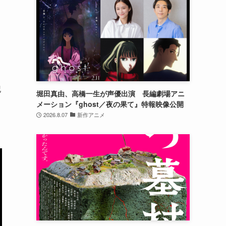
う
記
堀田真由、高橋一生が声優出演 長編劇場アニ
メーション『ghost／夜の果て』特報映像公開
2026.8.07
新作アニメ