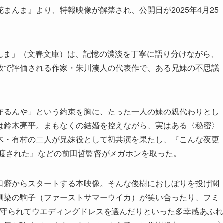
まんま』より、特報映像が解禁され、公開日が2025年4月25
花まんま」（文春文庫）は、記憶の濃淡を丁寧に語り分けながら、
致で評価される作家・朱川湊人の代表作で、ある兄妹の不思議
守るんや」という約束を胸に、たった一人の妹の親代わりとし
は鈴木亮平。まもなくの結婚を控えながら、実はある〈秘密〉
木・有村の二人が兄妹役として初共演を果たし、『こんな夜更
は渡された』などの前田哲監督がメガホンを取った。
口癖からスタートする本映像。そんな俊樹におしぼりを投げ関
馴染の駒子（ファーストサマーウイカ）が笑い合ったり、フミ
見守られてウエディングドレスを選んだりといった多幸感あふれ