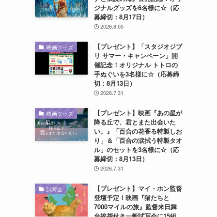
ジナルグッズを6名様に☆（応
募締切：8月17日）
2026.8.05
【プレゼント】「スタジオジブ
映画グッズ
リ サマー・キャンペーン」開
催記念！オリジナル トトロの
手ぬぐいを3名様に☆（応募締
切：8月13日）
2026.7.31
【プレゼント】映画『あの星が
映画グッズ
降る丘で、君とまた出会いた
い。』「百合の花香る特製しお
り」＆「百合の涙拭う特製タオ
ル」のセットを3名様に☆（応
募締切：8月13日）
2026.7.31
【プレゼント】マイ・ホン監督
試写会
登壇予定！映画『猫たちと
7000マイルの旅』監督来日舞
台挨拶付き一般試写会に15組