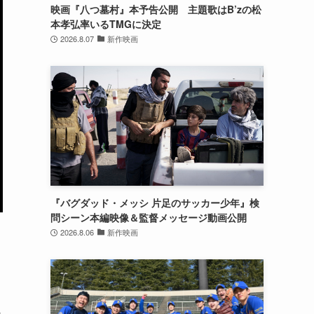
映画『八つ墓村』本予告公開 主題歌はB’zの松
本孝弘率いるTMGに決定
2026.8.07
新作映画
『バグダッド・メッシ 片足のサッカー少年』検
問シーン本編映像＆監督メッセージ動画公開
2026.8.06
新作映画