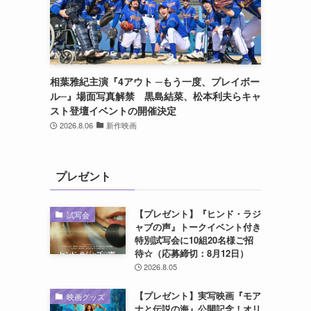
け
相葉雅紀主演『4アウト ─もう一度、プレイボー
ル─』場面写真解禁 黒島結菜、松本利夫らキャ
スト登壇イベントの開催決定
2026.8.06
新作映画
プレゼント
【プレゼント】『ヒンド・ラジ
試写会
ャブの声』トークイベント付き
特別試写会に10組20名様ご招
待☆（応募締切：8月12日）
2026.8.05
【プレゼント】実写映画『モア
映画グッズ
ナと伝説の海』公開記念！オリ