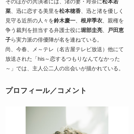
そのほかの共演者には、渚の妻・玲奈に
松本若
菜
、迅に恋する美里を
松本穂香
、迅と渚を優しく
見守る近所の人々を
鈴木慶一
、
根岸季衣
、親権を
争う裁判を担当する弁護士役に
堀部圭亮
、
戸田恵
子
ら実力派の俳優陣が名を連ねている。
尚、今春、メ～テレ（名古屋テレビ放送）他にて
放送された「his～恋するつもりなんてなかった
～」では、主人公二人の出会いが描かれている。
プロフィール／コメント