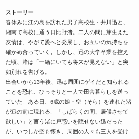
ストーリー
春休みに江の島を訪れた男子高校生・井川迅と、
湘南で高校に通う日比野渚。二人の間に芽生えた
友情は、やがて愛へと発展し、お互いの気持ちを
確かめ合っていく。しかし、迅の大学卒業を控え
た頃、渚は「一緒にいても将来が見えない」と突
如別れを告げる。
出会いから13年後、迅は周囲にゲイだと知られる
ことを恐れ、ひっそりと一人で田舎暮らしを送っ
ていた。ある日、6歳の娘・空（そら）を連れた渚
が迅の前に現れる。「しばらくの間、居候させて
欲しい」と言う渚に戸惑いを隠せない迅だった
が、いつしか空も懐き、周囲の人々も三人を受け