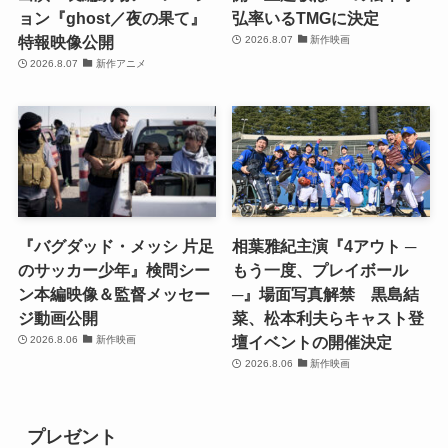
ョン『ghost／夜の果て』
弘率いるTMGに決定
特報映像公開
2026.8.07
新作映画
2026.8.07
新作アニメ
『バグダッド・メッシ 片足
相葉雅紀主演『4アウト ─
のサッカー少年』検問シー
もう一度、プレイボール
ン本編映像＆監督メッセー
─』場面写真解禁 黒島結
ジ動画公開
菜、松本利夫らキャスト登
壇イベントの開催決定
2026.8.06
新作映画
2026.8.06
新作映画
プレゼント