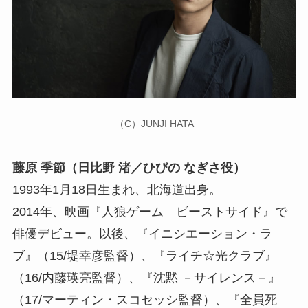
（C）JUNJI HATA
藤原 季節（日比野 渚／ひびの なぎさ役）
1993年1月18日生まれ、北海道出身。
2014年、映画『人狼ゲーム ビーストサイド』で
俳優デビュー。以後、『イニシエーション・ラ
ブ』（15/堤幸彦監督）、『ライチ☆光クラブ』
（16/内藤瑛亮監督）、『沈黙 －サイレンス－』
（17/マーティン・スコセッシ監督）、『全員死