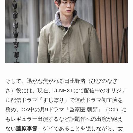
そして、迅が恋焦がれる日比野渚（ひびのなぎ
さ）役には、現在、U-NEXTにて配信中のオリジナ
ル配信ドラマ「すじぼり」で連続ドラマ初主演を
務め、OA中の月9ドラマ「監察医 朝顔」（CX）に
もレギュラー出演するなど話題作への出演が絶え
ない
藤原季節
。ゲイであることを隠しながら、女