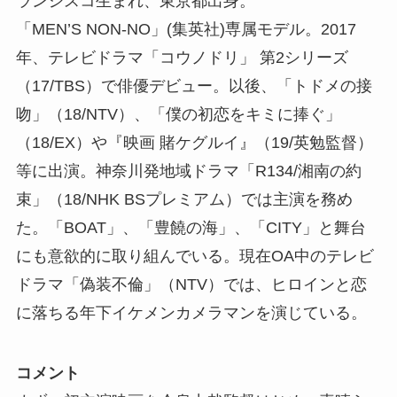
ランシスコ生まれ、東京都出身。
「MEN’S NON-NO」(集英社)専属モデル。2017
年、テレビドラマ「コウノドリ」 第2シリーズ
（17/TBS）で俳優デビュー。以後、「トドメの接
吻」（18/NTV）、「僕の初恋をキミに捧ぐ」
（18/EX）や『映画 賭ケグルイ』（19/英勉監督）
等に出演。神奈川発地域ドラマ「R134/湘南の約
束」（18/NHK BSプレミアム）では主演を務め
た。「BOAT」、「豊饒の海」、「CITY」と舞台
にも意欲的に取り組んでいる。現在OA中のテレビ
ドラマ「偽装不倫」（NTV）では、ヒロインと恋
に落ちる年下イケメンカメラマンを演じている。
コメント