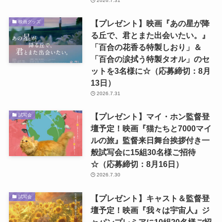
2026.7.31
【プレゼント】映画『あの星が降
映画グッズ
る丘で、君とまた出会いたい。』
「百合の花香る特製しおり」＆
「百合の涙拭う特製タオル」のセ
ットを3名様に☆（応募締切：8月
13日）
2026.7.31
【プレゼント】マイ・ホン監督登
試写会
壇予定！映画『猫たちと7000マイ
ルの旅』監督来日舞台挨拶付き一
般試写会に15組30名様ご招待
☆（応募締切：8月16日）
2026.7.30
【プレゼント】キャスト＆監督登
試写会
壇予定！映画『我々は宇宙人』ジ
ャパンプレミアに10組20名様ご招