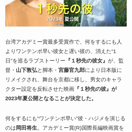
台湾アカデミー賞最多受賞作で、何をするにも人
よりワンテンポ早い彼女と遅い彼の、消えた“1
日”を巡るラブストーリー
『１秒先の彼女』
が、監
督・
山下敦弘
と脚本・
宮藤官九郎
により日本版に
リメイクされ、舞台を京都に移し、男女のキャラ
クター設定を反転させた映画
『１秒先の彼』が
2023年夏公開となることが決定した。
何をするにも“ワンテンポ早い”彼・ハジメを演じる
のは
岡田将生
。アカデミー賞(R)国際長編映画賞を