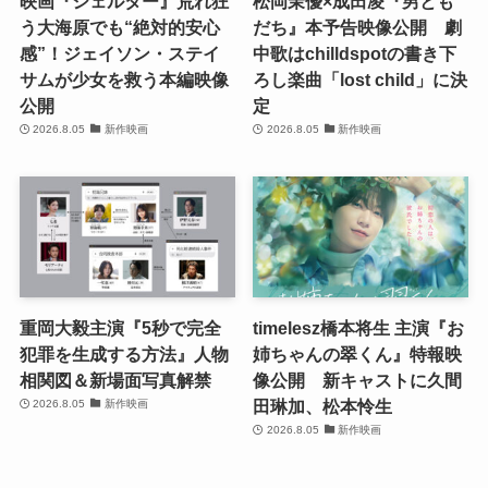
映画『シェルター』荒れ狂
松岡茉優×成田凌『男とも
う大海原でも“絶対的安心
だち』本予告映像公開 劇
感”！ジェイソン・ステイ
中歌はchilldspotの書き下
サムが少女を救う本編映像
ろし楽曲「lost child」に決
公開
定
2026.8.05
新作映画
2026.8.05
新作映画
重岡大毅主演『5秒で完全
timelesz橋本将生 主演『お
犯罪を生成する方法』人物
姉ちゃんの翠くん』特報映
相関図＆新場面写真解禁
像公開 新キャストに久間
田琳加、松本怜生
2026.8.05
新作映画
2026.8.05
新作映画