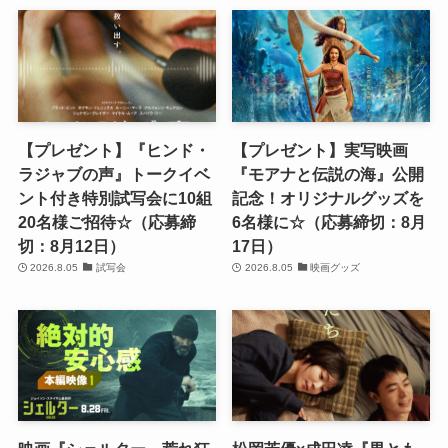
【プレゼント】『ヒンド・
【プレゼント】実写映画
ラジャブの声』トークイベ
『モアナと伝説の海』公開
ント付き特別試写会に10組
記念！オリジナルグッズを
20名様ご招待☆（応募締
6名様に☆（応募締切：8月
切：8月12日）
17日）
2026.8.05
試写会
2026.8.05
映画グッズ