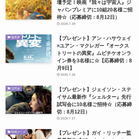
壇予定！映画『我々は宇宙人』ジ
ャパンプレミアに10組20名様ご招
待☆（応募締切：8月12日）
2026.7.29
【プレゼント】アン・ハサウェイ
鑑賞券
×ユアン・マクレガー『オークス
トリートの異変』ムビチケオンラ
イン券を3名様に☆【応募締切：8
月9日】
2026.7.28
【プレゼント】ジェイソン・ステ
試写会
イサム最新作『シェルター』先行
試写会に10名様ご招待☆（応募締
切：8月12日）
2026.7.27
【プレゼント】ガイ・リッチー監
映画グッズ