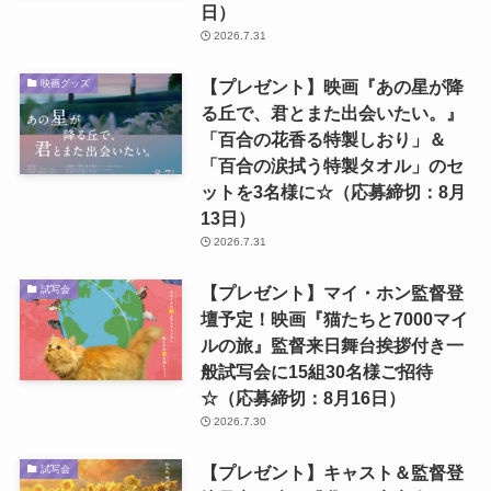
日）
2026.7.31
【プレゼント】映画『あの星が降
映画グッズ
る丘で、君とまた出会いたい。』
「百合の花香る特製しおり」＆
「百合の涙拭う特製タオル」のセ
ットを3名様に☆（応募締切：8月
13日）
2026.7.31
【プレゼント】マイ・ホン監督登
試写会
壇予定！映画『猫たちと7000マイ
ルの旅』監督来日舞台挨拶付き一
般試写会に15組30名様ご招待
☆（応募締切：8月16日）
2026.7.30
【プレゼント】キャスト＆監督登
試写会