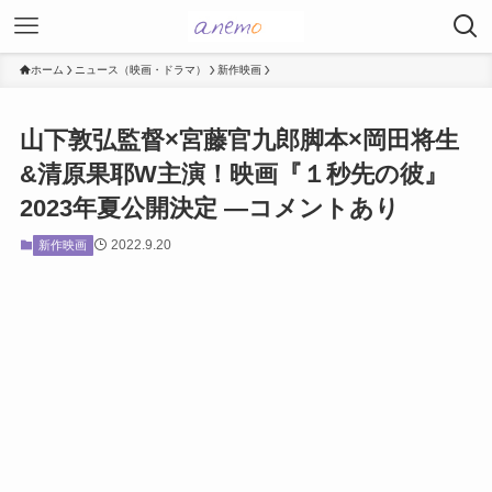
ホーム
ニュース（映画・ドラマ）
新作映画
山下敦弘監督×宮藤官九郎脚本×岡田将生
&清原果耶W主演！映画『１秒先の彼』
2023年夏公開決定 ―コメントあり
2022.9.20
新作映画