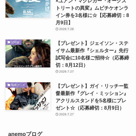
×ユアン・マクレガー『オークス
トリートの異変』ムビチケオンラ
イン券を3名様に☆【応募締切：8
月9日】
2026.7.28
【プレゼント】ジェイソン・ステ
試写会
イサム最新作『シェルター』先行
試写会に10名様ご招待☆（応募締
切：8月12日）
2026.7.27
【プレゼント】ガイ・リッチー監
映画グッズ
督最新作『グレイ・ミッション』
アクリルスタンドを5名様にプレ
ゼント☆（応募締切：8月9日）
2026.7.27
anemoブログ