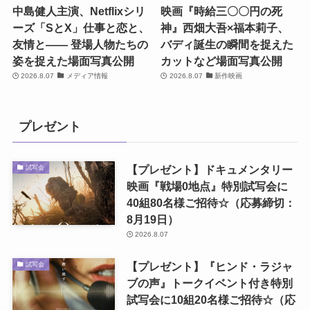
中島健人主演、Netflixシリ
映画『時給三〇〇円の死
ーズ「SとX」仕事と恋と、
神』西畑大吾×福本莉子、
友情と―― 登場人物たちの
バディ誕生の瞬間を捉えた
姿を捉えた場面写真公開
カットなど場面写真公開
2026.8.07
メディア情報
2026.8.07
新作映画
プレゼント
【プレゼント】ドキュメンタリー
試写会
映画『戦場0地点』特別試写会に
40組80名様ご招待☆（応募締切：
8月19日）
2026.8.07
【プレゼント】『ヒンド・ラジャ
試写会
ブの声』トークイベント付き特別
試写会に10組20名様ご招待☆（応