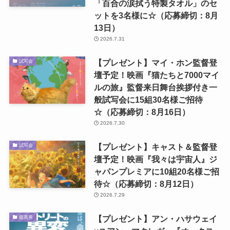
「百合の涙拭う特製タオル」のセ
ットを3名様に☆（応募締切：8月
13日）
2026.7.31
【プレゼント】マイ・ホン監督登
試写会
壇予定！映画『猫たちと7000マイ
ルの旅』監督来日舞台挨拶付き一
般試写会に15組30名様ご招待
☆（応募締切：8月16日）
2026.7.30
【プレゼント】キャスト＆監督登
試写会
壇予定！映画『我々は宇宙人』ジ
ャパンプレミアに10組20名様ご招
待☆（応募締切：8月12日）
2026.7.29
【プレゼント】アン・ハサウェイ
鑑賞券