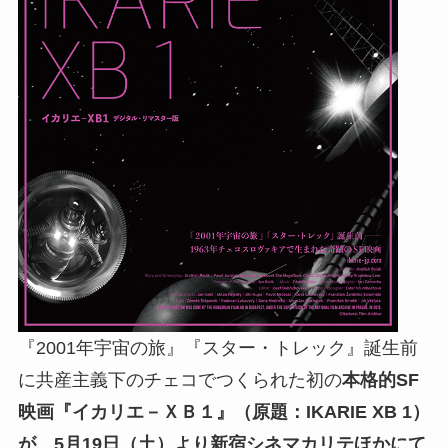
『2001年宇宙の旅』『スター・トレック』誕生前
に共産主義下のチェコでつくられた初の
本格的SF
映画『イカリエ－ＸＢ１』（原題：IKARIE XB 1）
が、5月19日（土）より新宿シネマカリテほかにて