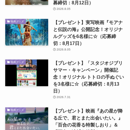
募締切：8月12日）
2026.8.05
【プレゼント】実写映画『モアナ
映画グッズ
と伝説の海』公開記念！オリジナ
ルグッズを6名様に☆（応募締
切：8月17日）
2026.8.05
【プレゼント】「スタジオジブリ
映画グッズ
サマー・キャンペーン」開催記
念！オリジナル トトロの手ぬぐい
を3名様に☆（応募締切：8月13
日）
2026.7.31
【プレゼント】映画『あの星が降
映画グッズ
る丘で、君とまた出会いたい。』
「百合の花香る特製しおり」＆