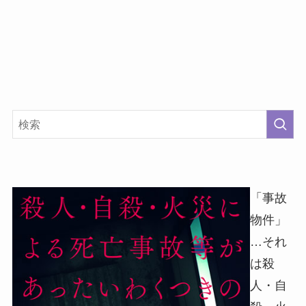
「事故
物件」
…それ
は殺
人・自