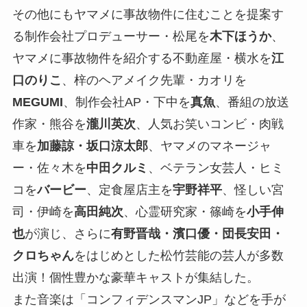
その他にもヤマメに事故物件に住むことを提案す
る制作会社プロデューサー・松尾を
木下ほうか
、
ヤマメに事故物件を紹介する不動産屋・横水を
江
口のりこ
、梓のヘアメイク先輩・カオリを
MEGUMI
、制作会社AP・下中を
真魚
、番組の放送
作家・熊谷を
瀧川英次
、人気お笑いコンビ・肉戦
車を
加藤諒・坂口涼太郎
、ヤマメのマネージャ
ー・佐々木を
中田クルミ
、ベテラン女芸人・ヒミ
コを
バービー
、定食屋店主を
宇野祥平
、怪しい宮
司・伊崎を
高田純次
、心霊研究家・篠崎を
小手伸
也
が演じ、さらに
有野晋哉・
濱口優・団長安田・
クロちゃん
をはじめとした松竹芸能の芸人が多数
出演！個性豊かな豪華キャストが集結した。
また音楽は「コンフィデンスマンJP」などを手が