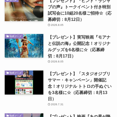
【プレゼント】『ヒンド・ラジャ
ブの声』トークイベント付き特別
試写会に10組20名様ご招待☆（応
募締切：8月12日）
2026.8.05
【プレゼント】実写映画『モアナ
映画グッズ
と伝説の海』公開記念！オリジナ
ルグッズを6名様に☆（応募締
切：8月17日）
2026.8.05
【プレゼント】「スタジオジブリ
映画グッズ
サマー・キャンペーン」開催記
念！オリジナル トトロの手ぬぐい
を3名様に☆（応募締切：8月13
日）
2026.7.31
【プレゼント】映画『あの星が降
映画グッズ