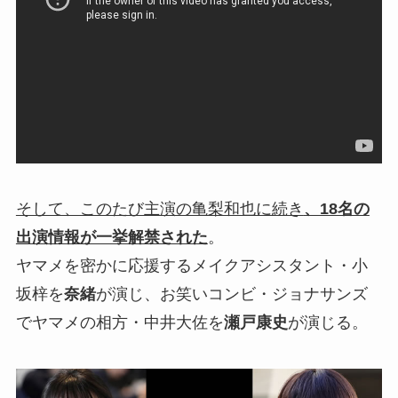
そして、このたび主演の亀梨和也に続き
、18名の
出演情報が一挙解禁された
。
ヤマメを密かに応援するメイクアシスタント・小
坂梓を
奈緒
が演じ、お笑いコンビ・ジョナサンズ
でヤマメの相方・中井大佐を
瀬戸康史
が演じる。