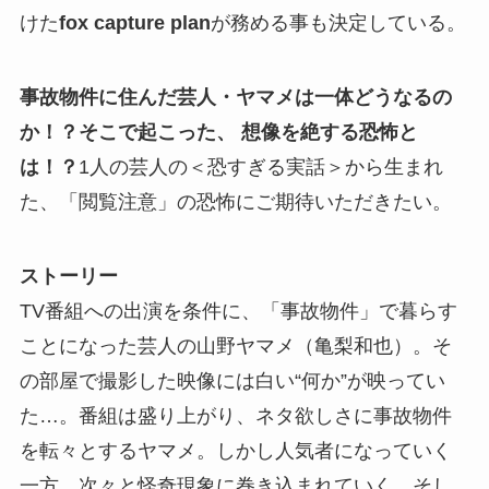
けた
fox capture plan
が務める事も決定している。
事故物件に住んだ芸人・ヤマメは一体どうなるの
か！？そこで起こった、
想像を絶する恐怖と
は！？
1人の芸人の＜恐すぎる実話＞から生まれ
た、「閲覧注意」の恐怖にご期待いただきたい。
ストーリー
TV番組への出演を条件に、「事故物件」で暮らす
ことになった芸人の山野ヤマメ（亀梨和也）。そ
の部屋で撮影した映像には白い“何か”が映ってい
た…。番組は盛り上がり、ネタ欲しさに事故物件
を転々とするヤマメ。しかし人気者になっていく
一方、次々と怪奇現象に巻き込まれていく。そし