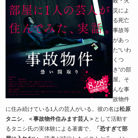
殺・火
災によ
る死亡
事故等
があっ
た“いわ
くつ
き”の部
屋。そ
んな事
故物件
に住み続けている1人の芸人がいる。彼の名は
松原
タニシ
。
＜事故物件住みます芸人＞
として活動す
るタニシ氏の実体験による著書で、
「恐すぎて部