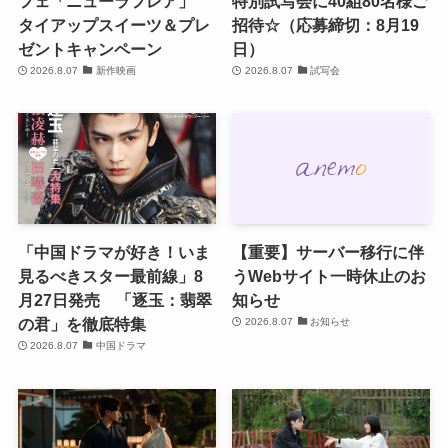
フェ「ニューラフレア」
特別試写会に40組80名様ご
タイアップスイーツ＆プレ
招待☆（応募締切：8月19
ゼントキャンペーン
日）
2026.8.07
新作映画
2026.8.07
試写会
「中国ドラマが好き！いま
【重要】サーバー移行に伴
見るべきスター最前線」8
うWebサイト一時休止のお
月27日発売 「逐玉：翡翠
知らせ
の君」を徹底特集
2026.8.07
お知らせ
2026.8.07
中国ドラマ