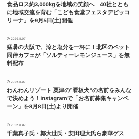
食品ロス約3,000kgを地域の笑顔へ 40社ととも
に地域交流を育む「こども食堂フェスタデピッコ
リーナ」を9月5日(土)開催
2026.8.07
猛暑の大阪で、涼と塩分を一杯に！北区のペット
同伴カフェが「ソルティーレモンジュース」を無
料配布
2026.8.07
わんわんリゾート 粟津の”看板犬”の名前をみんな
で決めよう！Instagramで「お名前募集キャンペ
ーン」を8月8日(土)より開催
2026.8.07
千葉真子氏・鄭大世氏・安田理大氏ら豪華ゲス