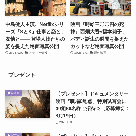
中島健人主演、Netflixシリ
映画『時給三〇〇円の死
ーズ「SとX」仕事と恋と、
神』西畑大吾×福本莉子、
友情と―― 登場人物たちの
バディ誕生の瞬間を捉えた
姿を捉えた場面写真公開
カットなど場面写真公開
2026.8.07
メディア情報
2026.8.07
新作映画
プレゼント
【プレゼント】ドキュメンタリー
試写会
映画『戦場0地点』特別試写会に
40組80名様ご招待☆（応募締切：
8月19日）
2026.8.07
試写会