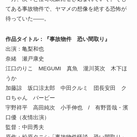
てある事故物件で、ヤマメの想像を絶する恐怖が
待っていた――。
作品タイトル：『事故物件 恐い間取り』
出演：亀梨和也
奈緒 瀬戸康史
江口のりこ MEGUMI 真魚 瀧川英次 木下ほ
うか
加藤諒 坂口涼太郎 中田クルミ 団長安田 ク
ロちゃん バービー
宇野祥平 高田純次 小手伸也 / 有野晋哉・濱
口優（友情出演）
監督：中田秀夫