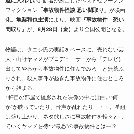
屋に入れない」
読者が続出したベストセラーノン
フィクション
「事故物件怪談
恐い間取り」
が映画
化。
亀梨和也主演
により、映画
『
事故物件 恐い
間取り
』
が、
8
月
28
日（金）
より全国公開となる。
物語は、タニシ氏の実話をベースに、売れない芸
人・山野ヤマメがプロデューサーから「テレビに
出してやるから事故物件に住んでみろ」と無茶ぶ
りされ、殺人事件が起きた事故物件に住むところ
から始まる。
1軒目の部屋で撮影された映像の中には白い“何
か”が映っていたり、音声が乱れたり・・・。番組
は盛り上がり、ネタ欲しさに事故物件を転々とし
ていくヤマメを待つ“最恐”の事故物件とは—!?