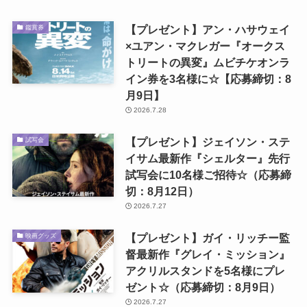
【プレゼント】アン・ハサウェイ
鑑賞券
×ユアン・マクレガー『オークス
トリートの異変』ムビチケオンラ
イン券を3名様に☆【応募締切：8
月9日】
2026.7.28
【プレゼント】ジェイソン・ステ
試写会
イサム最新作『シェルター』先行
試写会に10名様ご招待☆（応募締
切：8月12日）
2026.7.27
【プレゼント】ガイ・リッチー監
映画グッズ
督最新作『グレイ・ミッション』
アクリルスタンドを5名様にプレ
ゼント☆（応募締切：8月9日）
2026.7.27