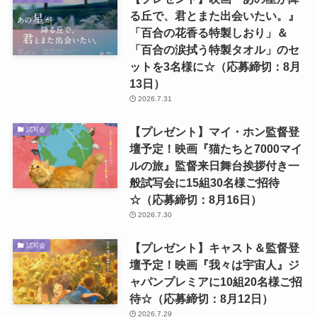
る丘で、君とまた出会いたい。』
「百合の花香る特製しおり」＆
「百合の涙拭う特製タオル」のセ
ットを3名様に☆（応募締切：8月
13日）
2026.7.31
【プレゼント】マイ・ホン監督登
試写会
壇予定！映画『猫たちと7000マイ
ルの旅』監督来日舞台挨拶付き一
般試写会に15組30名様ご招待
☆（応募締切：8月16日）
2026.7.30
【プレゼント】キャスト＆監督登
試写会
壇予定！映画『我々は宇宙人』ジ
ャパンプレミアに10組20名様ご招
待☆（応募締切：8月12日）
2026.7.29