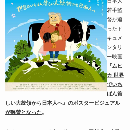
日本人
若手監
督が追
ったド
キュメ
ンタリ
ー映画
『ムヒ
カ 世界
でいち
ばん貧
しい大統領から日本人へ』
の
ポスタービジュアル
が解禁となった
。