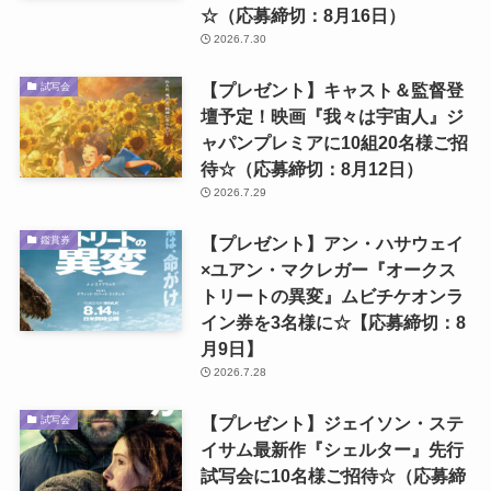
☆（応募締切：8月16日）
2026.7.30
【プレゼント】キャスト＆監督登
試写会
壇予定！映画『我々は宇宙人』ジ
ャパンプレミアに10組20名様ご招
待☆（応募締切：8月12日）
2026.7.29
【プレゼント】アン・ハサウェイ
鑑賞券
×ユアン・マクレガー『オークス
トリートの異変』ムビチケオンラ
イン券を3名様に☆【応募締切：8
月9日】
2026.7.28
【プレゼント】ジェイソン・ステ
試写会
イサム最新作『シェルター』先行
試写会に10名様ご招待☆（応募締