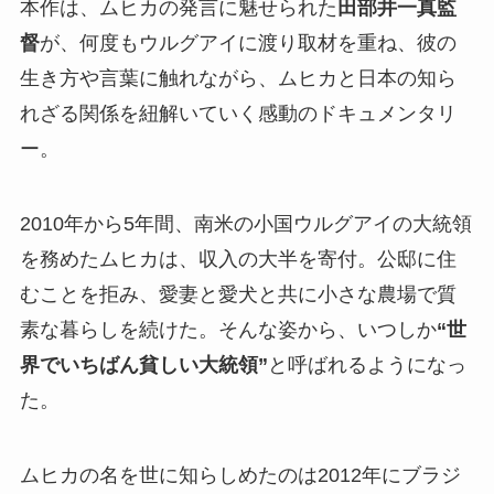
本作は、ムヒカの発言に魅せられた
田部井一真監
督
が、何度もウルグアイに渡り取材を重ね、彼の
生き方や言葉に触れながら、ムヒカと日本の知ら
れざる関係を紐解いていく感動のドキュメンタリ
ー。
2010年から5年間、南米の小国ウルグアイの大統領
を務めたムヒカは、収入の大半を寄付。公邸に住
むことを拒み、愛妻と愛犬と共に小さな農場で質
素な暮らしを続けた。そんな姿から、いつしか
“世
界でいちばん貧しい大統領”
と呼ばれるようになっ
た。
ムヒカの名を世に知らしめたのは2012年にブラジ