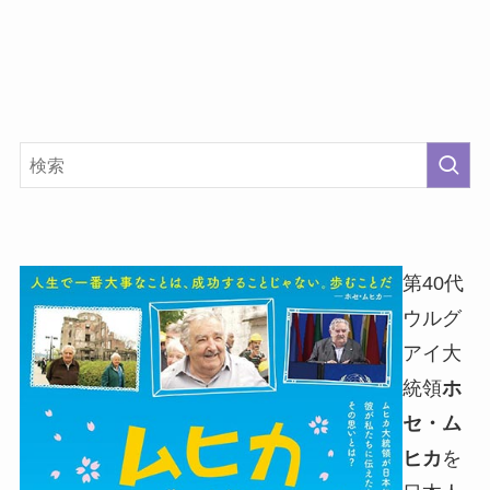
第40代
ウルグ
アイ大
統領
ホ
セ・ム
ヒカ
を