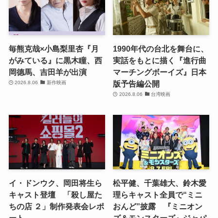
毎熊克哉×小島梨里杏『月
1990年代の台北を舞台に、
がみている』に黒木瞳、西
実話をもとに描く『進行曲
岡德馬、吉田羊が出演
マーチングボーイズ』日本
版予告編公開
2026.8.06
新作映画
2026.8.06
台湾映画
イ・ドンウク、岡田将生ら
松平健、千葉雄大、鈴木愛
キャスト登壇 「殺し屋た
理らキャスト全員で“ミニ
ちの店 ２」制作発表会レポ
おんど”披露 『ミニオン
ート
ズ＆モンスターズ』ジャパ