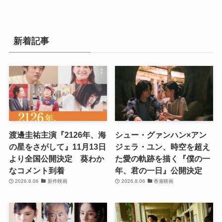
新着記事
渡邊圭祐主演『2126年、海
シュー・グァンハン×アン
の星をさがして』11月13日
ジェラ・ユン、時空を超え
より全国公開決定 葵わか
た愛の軌跡を描く『僕の一
なコメント到着
年、君の一日』公開決定
2026.8.06
新作映画
2026.8.06
香港映画