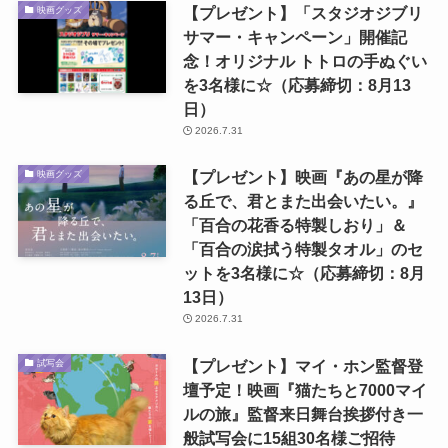
【プレゼント】「スタジオジブリ
映画グッズ
サマー・キャンペーン」開催記
念！オリジナル トトロの手ぬぐい
を3名様に☆（応募締切：8月13
日）
2026.7.31
【プレゼント】映画『あの星が降
映画グッズ
る丘で、君とまた出会いたい。』
「百合の花香る特製しおり」＆
「百合の涙拭う特製タオル」のセ
ットを3名様に☆（応募締切：8月
13日）
2026.7.31
【プレゼント】マイ・ホン監督登
試写会
壇予定！映画『猫たちと7000マイ
ルの旅』監督来日舞台挨拶付き一
般試写会に15組30名様ご招待