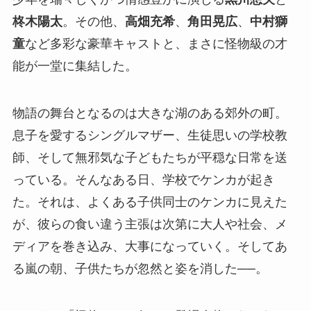
柊木陽太
。その他、
高畑充希
、
角田晃広
、
中村獅
童
など多彩な豪華キャストと、まさに怪物級の才
能が一堂に集結した。
物語の舞台となるのは大きな湖のある郊外の町。
息子を愛するシングルマザー、生徒思いの学校教
師、そして無邪気な子どもたちが平穏な日常を送
っている。そんなある日、学校でケンカが起き
た。それは、よくある子供同士のケンカに見えた
が、彼らの食い違う主張は次第に大人や社会、メ
ディアを巻き込み、大事になっていく。そしてあ
る嵐の朝、子供たちが忽然と姿を消した──。