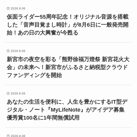
2026.8.06
仮面ライダー55周年記念！オリジナル音源を搭載
した「音声目覚まし時計」が8月6日に一般発売開
始！あの日の大興奮が今甦る
2026.8.06
新宮市の夜空を彩る「熊野徐福万燈祭 新宮花火大
会」の未来へ！新宮市がふるさと納税型クラウド
ファンディングを開始
2026.8.06
あなたの生活を便利に、人生を豊かにするIT型デ
ジタル・ノート『MyLifeNote』がアイデア募集
優秀賞100名に1年間無償試用
2026.8.06