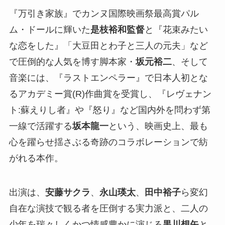
『万引き家族』でカンヌ国際映画祭最高賞パル
ム・ドールに輝いた
是枝裕和監督
と『花束みたい
な恋をした』「大豆田とわ子と三人の元夫」など
で圧倒的な人気を博す脚本家・
坂元裕二
、そして
音楽には、『ラストエンペラー』で日本人初とな
るアカデミー賞(R)作曲賞を受賞し、『レヴェナン
ト:蘇えりし者』や『怒り』など国内外を問わず第
一線で活躍する
坂本龍一
という、映画史上、最も
心を躍らせ揺さぶる奇跡のコラボレーションで紡
がれる本作。
出演は、
安藤サクラ
、
永山瑛太
、
田中裕子
ら変幻
自在な演技で観る者を圧倒する実力派と、二人の
少年を瑞々しくかつ情感豊かに演じる
黒川想矢
と