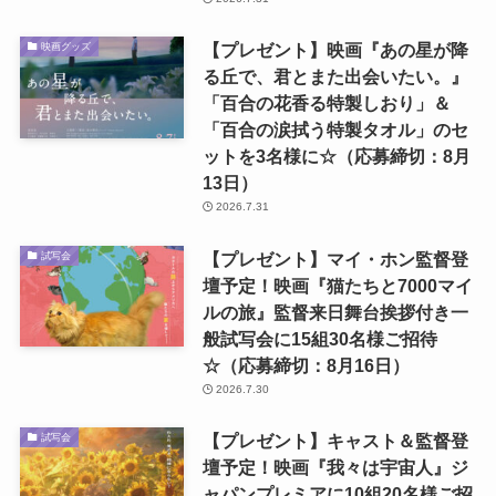
【プレゼント】映画『あの星が降
映画グッズ
る丘で、君とまた出会いたい。』
「百合の花香る特製しおり」＆
「百合の涙拭う特製タオル」のセ
ットを3名様に☆（応募締切：8月
13日）
2026.7.31
【プレゼント】マイ・ホン監督登
試写会
壇予定！映画『猫たちと7000マイ
ルの旅』監督来日舞台挨拶付き一
般試写会に15組30名様ご招待
☆（応募締切：8月16日）
2026.7.30
【プレゼント】キャスト＆監督登
試写会
壇予定！映画『我々は宇宙人』ジ
ャパンプレミアに10組20名様ご招