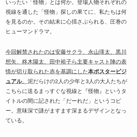
いったい「怪物」とは何か。登場人物それぞれの
視線を通した「怪物」探しの果てに、私たちは何
を見るのか。その結末に心揺さぶられる、圧巻の
ヒューマンドラマ。
今回解禁されたのは安藤サクラ、永山瑛太、黒川
想矢、柊木陽太、田中裕子ら主要キャスト陣の表
情が切り取られた赤を基調にした
本ポスタービジ
ュアル
。
泥だらけの2人の少年と3人の大人たちが
こちらに送るまっすぐな視線と『怪物』というタ
イトルの間に記された「だーれだ」というコピ
ー。意味深で謎がますます深まるデザインとなっ
ている。