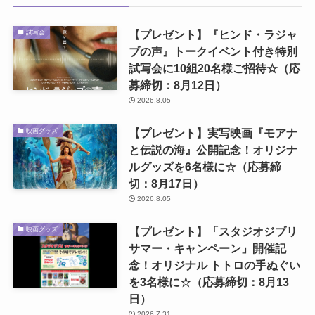
【プレゼント】『ヒンド・ラジャ
試写会
ブの声』トークイベント付き特別
試写会に10組20名様ご招待☆（応
募締切：8月12日）
2026.8.05
【プレゼント】実写映画『モアナ
映画グッズ
と伝説の海』公開記念！オリジナ
ルグッズを6名様に☆（応募締
切：8月17日）
2026.8.05
【プレゼント】「スタジオジブリ
映画グッズ
サマー・キャンペーン」開催記
念！オリジナル トトロの手ぬぐい
を3名様に☆（応募締切：8月13
日）
2026.7.31