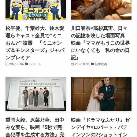
松平健、千葉雄大、鈴木愛
川口春奈×高杉真宙、日々
理らキャスト全員で“ミニ
の記憶を映した場面写真
おんど”披露 『ミニオン
映画『ママがもうこの世界
ズ＆モンスターズ』ジャパ
にいなくても 私の命の日
ンプレミア
記』
2026.8.06
レポート
2026.8.06
新作映画
重岡大毅、原菜乃華、田中
映画『ドラマなふたり』ゼ
みな実ら、映画『5秒で完
ンデイヤ×ロバート・パテ
全犯罪を生成する方法』完
ィンソンの2ショットイン