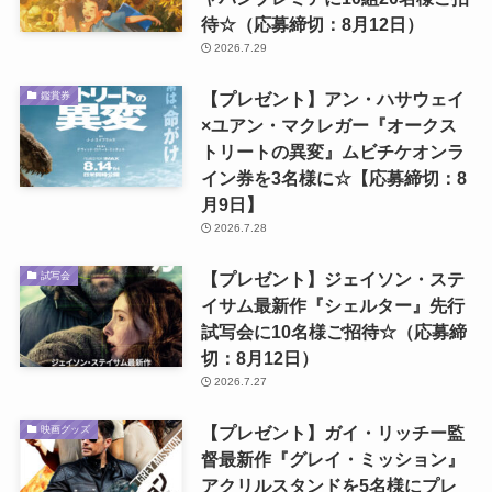
待☆（応募締切：8月12日）
2026.7.29
【プレゼント】アン・ハサウェイ
鑑賞券
×ユアン・マクレガー『オークス
トリートの異変』ムビチケオンラ
イン券を3名様に☆【応募締切：8
月9日】
2026.7.28
【プレゼント】ジェイソン・ステ
試写会
イサム最新作『シェルター』先行
試写会に10名様ご招待☆（応募締
切：8月12日）
2026.7.27
【プレゼント】ガイ・リッチー監
映画グッズ
督最新作『グレイ・ミッション』
アクリルスタンドを5名様にプレ