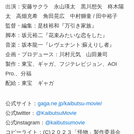
出演：安藤サクラ 永山瑛太 黒川想矢 柊木陽
太 高畑充希 角田晃広 中村獅童 / 田中裕子
監督・編集：是枝裕和『万引き家族』
脚本：坂元裕二『花束みたいな恋をした』
音楽：坂本龍一『レヴェナント:蘇えりし者』
企画・プロデュース：川村元気 山田兼司
製作：東宝、ギャガ、フジテレビジョン、AOI
Pro.、分福
配給：東宝 ギャガ
公式サイト：
gaga.ne.jp/kaibutsu-movie/
公式twitter：
@KaibutsuMovie
公式instagram：
@kaibutsumovie
コピーライト：(C)２０２３「怪物」製作委員会