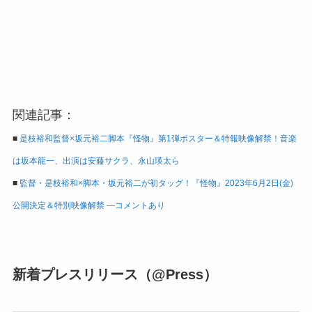
関連記事：
■
是枝裕和監督×坂元裕二脚本『怪物』第1弾ポスター＆特報映像解禁！音楽
は坂本龍一、出演は安藤サクラ、永山瑛太ら
■
監督・是枝裕和×脚本・坂元裕二が初タッグ！『怪物』2023年6月2日(金)
公開決定＆特別映像解禁 ―コメントあり
新着プレスリリース（@Press）