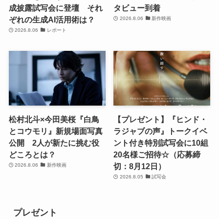
成披露試写会に登壇 それ
タビュー到着
ぞれの生成AI活用術は？
2026.8.06
新作映画
2026.8.06
レポート
松村北斗×今田美桜『白鳥
【プレゼント】『ヒンド・
とコウモリ』新規場面写真
ラジャブの声』トークイベ
公開 2人が新たに挑む役
ント付き特別試写会に10組
どころとは？
20名様ご招待☆（応募締
切：8月12日）
2026.8.06
新作映画
2026.8.05
試写会
プレゼント