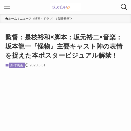
ホーム
ニュース（映画・ドラマ）
新作映画
監督：是枝裕和×脚本：坂元裕二×音楽：
坂本龍一『怪物』主要キャスト陣の表情
を捉えた本ポスタービジュアル解禁！
2023.3.31
新作映画