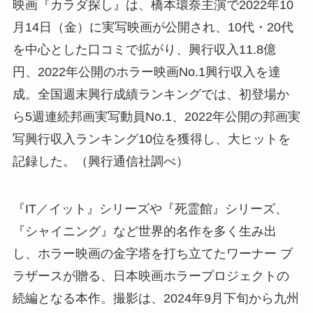
映画『カラダ探し』は、橋本環奈主演で2022年10
月14日（金）に実写映画が公開され、10代・20代
を中心とした口コミで拡がり、興行収入11.8億
円、2022年公開のホラー映画No.1興行収入を達
成。全国週末興行成績ランキングでは、初登場か
ら5週連続邦画実写動員No.1、2022年公開の邦画実
写興行収入ランキング10位を獲得し、大ヒットを
記録した。（興行通信社調べ）
『IT／イット』シリーズや『死霊館』シリーズ、
『シャイニング』など世界的名作を多く生み出
し、ホラー映画の金字塔を打ち立てたワーナー ブ
ラザースが贈る、日本映画ホラープロジェクトの
続編となる本作。撮影は、2024年9月下旬から九州