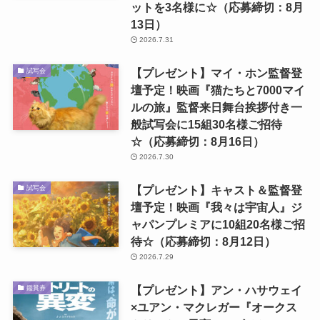
ットを3名様に☆（応募締切：8月
13日）
2026.7.31
【プレゼント】マイ・ホン監督登
試写会
壇予定！映画『猫たちと7000マイ
ルの旅』監督来日舞台挨拶付き一
般試写会に15組30名様ご招待
☆（応募締切：8月16日）
2026.7.30
【プレゼント】キャスト＆監督登
試写会
壇予定！映画『我々は宇宙人』ジ
ャパンプレミアに10組20名様ご招
待☆（応募締切：8月12日）
2026.7.29
【プレゼント】アン・ハサウェイ
鑑賞券
×ユアン・マクレガー『オークス