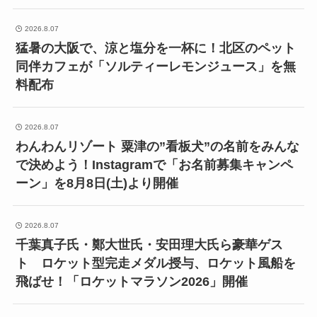
2026.8.07
猛暑の大阪で、涼と塩分を一杯に！北区のペット
同伴カフェが「ソルティーレモンジュース」を無
料配布
2026.8.07
わんわんリゾート 粟津の”看板犬”の名前をみんな
で決めよう！Instagramで「お名前募集キャンペ
ーン」を8月8日(土)より開催
2026.8.07
千葉真子氏・鄭大世氏・安田理大氏ら豪華ゲス
ト ロケット型完走メダル授与、ロケット風船を
飛ばせ！「ロケットマラソン2026」開催