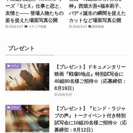
ーズ「SとX」仕事と恋と、
神』西畑大吾×福本莉子、
友情と―― 登場人物たちの
バディ誕生の瞬間を捉えた
姿を捉えた場面写真公開
カットなど場面写真公開
2026.8.07
メディア情報
2026.8.07
新作映画
プレゼント
【プレゼント】ドキュメンタリー
試写会
映画『戦場0地点』特別試写会に
40組80名様ご招待☆（応募締切：
8月19日）
2026.8.07
【プレゼント】『ヒンド・ラジャ
試写会
ブの声』トークイベント付き特別
試写会に10組20名様ご招待☆（応
募締切：8月12日）