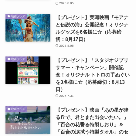
2026.8.05
【プレゼント】実写映画『モアナ
映画グッズ
と伝説の海』公開記念！オリジナ
ルグッズを6名様に☆（応募締
切：8月17日）
2026.8.05
【プレゼント】「スタジオジブリ
映画グッズ
サマー・キャンペーン」開催記
念！オリジナル トトロの手ぬぐい
を3名様に☆（応募締切：8月13
日）
2026.7.31
【プレゼント】映画『あの星が降
映画グッズ
る丘で、君とまた出会いたい。』
「百合の花香る特製しおり」＆
「百合の涙拭う特製タオル」のセ