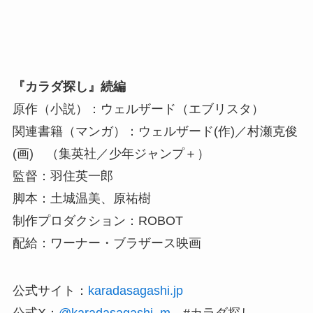
『カラダ探し』続編
原作（小説）：ウェルザード（エブリスタ）
関連書籍（マンガ）：ウェルザード(作)／村瀬克俊
(画) （集英社／少年ジャンプ＋）
監督：羽住英一郎
脚本：土城温美、原祐樹
制作プロダクション：ROBOT
配給：ワーナー・ブラザース映画
公式サイト：
karadasagashi.jp
公式X：
@karadasagashi_m
#カラダ探し