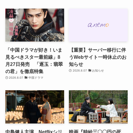
「中国ドラマが好き！いま
【重要】サーバー移行に伴
見るべきスター最前線」8
うWebサイト一時休止のお
月27日発売 「逐玉：翡翠
知らせ
の君」を徹底特集
2026.8.07
お知らせ
2026.8.07
中国ドラマ
中島健人主演、Netflixシリ
映画『時給三〇〇円の死