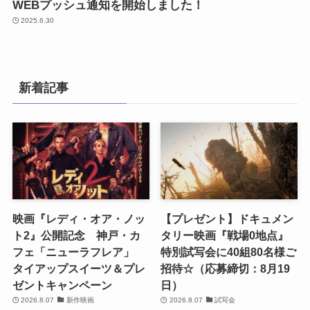
WEBプッシュ通知を開始しました！
2025.6.30
新着記事
映画『レディ・オア・ノッ
【プレゼント】ドキュメン
ト2』公開記念 神戸・カ
タリー映画『戦場0地点』
フェ「ニューラフレア」
特別試写会に40組80名様ご
タイアップスイーツ＆プレ
招待☆（応募締切：8月19
ゼントキャンペーン
日）
2026.8.07
新作映画
2026.8.07
試写会