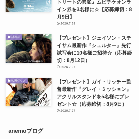
トリートの異変』ムビチケオンラ
イン券を3名様に☆【応募締切：8
月9日】
2026.7.28
【プレゼント】ジェイソン・ステ
試写会
イサム最新作『シェルター』先行
試写会に10名様ご招待☆（応募締
切：8月12日）
2026.7.27
【プレゼント】ガイ・リッチー監
映画グッズ
督最新作『グレイ・ミッション』
アクリルスタンドを5名様にプレ
ゼント☆（応募締切：8月9日）
2026.7.27
anemoブログ