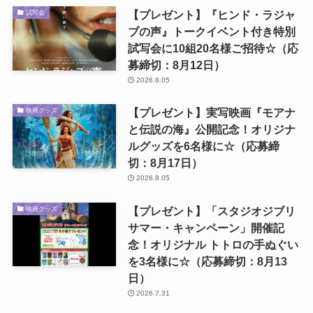
【プレゼント】『ヒンド・ラジャ
試写会
ブの声』トークイベント付き特別
試写会に10組20名様ご招待☆（応
募締切：8月12日）
2026.8.05
【プレゼント】実写映画『モアナ
映画グッズ
と伝説の海』公開記念！オリジナ
ルグッズを6名様に☆（応募締
切：8月17日）
2026.8.05
【プレゼント】「スタジオジブリ
映画グッズ
サマー・キャンペーン」開催記
念！オリジナル トトロの手ぬぐい
を3名様に☆（応募締切：8月13
日）
2026.7.31