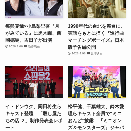
毎熊克哉×小島梨里杏『月
1990年代の台北を舞台に、
がみている』に黒木瞳、西
実話をもとに描く『進行曲
岡德馬、吉田羊が出演
マーチングボーイズ』日本
版予告編公開
2026.8.06
新作映画
2026.8.06
台湾映画
イ・ドンウク、岡田将生ら
松平健、千葉雄大、鈴木愛
キャスト登壇 「殺し屋た
理らキャスト全員で“ミニ
ちの店 ２」制作発表会レポ
おんど”披露 『ミニオン
ート
ズ＆モンスターズ』ジャパ