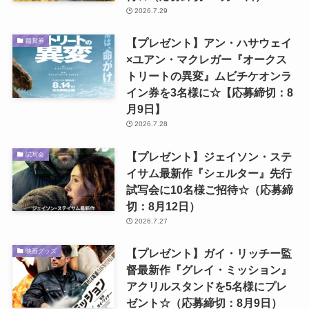
2026.7.29
【プレゼント】アン・ハサウェイ
鑑賞券
×ユアン・マクレガー『オークス
トリートの異変』ムビチケオンラ
イン券を3名様に☆【応募締切：8
月9日】
2026.7.28
【プレゼント】ジェイソン・ステ
試写会
イサム最新作『シェルター』先行
試写会に10名様ご招待☆（応募締
切：8月12日）
2026.7.27
【プレゼント】ガイ・リッチー監
映画グッズ
督最新作『グレイ・ミッション』
アクリルスタンドを5名様にプレ
ゼント☆（応募締切：8月9日）