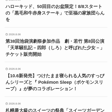
ハローキッド、50回目のお盆限定！8/8スタート
の「黒毛和牛赤身ステーキ」で至福の家族団らん
を
2026.8.06
第38回池袋演劇祭参加作品 劇・若竹 第8回公演
「天草騒乱記－四郎（しろ）と呼ばれた少女－」
チケット販売開始
2026.8.06
【10.6新発売】つけたまま寝られる人気のすっぴ
んシリーズと『 Pokémon Sleep（ポケモンスリ
ープ）』が夢のコラボレーション！
2026.8.06
札幌最大級のスイーツの祭典「スイーツガーデン