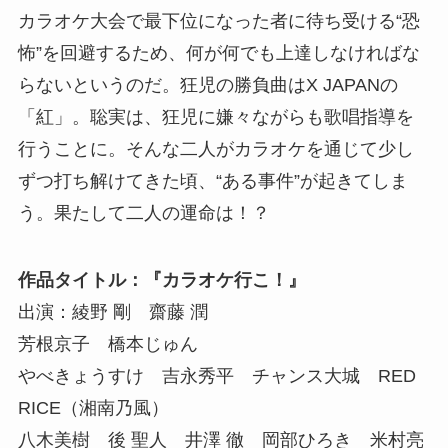
カラオケ大会で最下位になった者に待ち受ける“恐
怖”を回避するため、何が何でも上達しなければな
らないというのだ。狂児の勝負曲はX JAPANの
「紅」。聡実は、狂児に嫌々ながらも歌唱指導を
行うことに。そんな二人がカラオケを通じて少し
ずつ打ち解けてきた頃、“ある事件”が起きてしま
う。果たして二人の運命は！？
作品タイトル：『カラオケ行こ！』
出演：綾野 剛 齋藤 潤
芳根京子 橋本じゅん
やべきょうすけ 吉永秀平 チャンス大城 RED
RICE（湘南乃風）
八木美樹 後 聖人 井澤 徹 岡部ひろき 米村亮