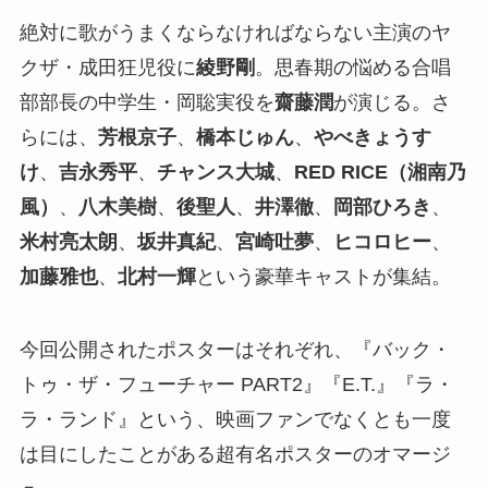
絶対に歌がうまくならなければならない主演のヤ
クザ・成田狂児役に
綾野剛
。思春期の悩める合唱
部部長の中学生・岡聡実役を
齋藤潤
が演じる。さ
らには、
芳根京子
、
橋本じゅん
、
やべきょうす
け
、
吉永秀平
、
チャンス大城
、
RED RICE（湘南乃
風）
、
八木美樹
、
後聖人
、
井澤徹
、
岡部ひろき
、
米村亮太朗
、
坂井真紀
、
宮崎吐夢
、
ヒコロヒー
、
加藤雅也
、
北村一輝
という豪華キャストが集結。
今回公開されたポスターはそれぞれ、『バック・
トゥ・ザ・フューチャー PART2』『E.T.』『ラ・
ラ・ランド』という、映画ファンでなくとも一度
は目にしたことがある超有名ポスターのオマージ