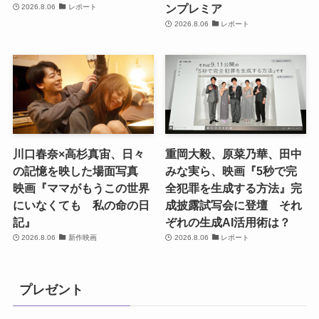
ンプレミア
2026.8.06
レポート
2026.8.06
レポート
川口春奈×高杉真宙、日々
重岡大毅、原菜乃華、田中
の記憶を映した場面写真
みな実ら、映画『5秒で完
映画『ママがもうこの世界
全犯罪を生成する方法』完
にいなくても 私の命の日
成披露試写会に登壇 それ
記』
ぞれの生成AI活用術は？
2026.8.06
新作映画
2026.8.06
レポート
プレゼント