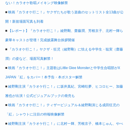
ない！カラオケ歌唱メイキング映像解禁
■
映画『カラオケ行こ！』ヤクザたちが歌う楽曲のセットリスト全13曲が公
開！新規場面写真も到着
■
【レポート】『カラオケ行こ！』綾野剛、齋藤潤、芳根京子、北村一輝ら
豪華キャストが登壇！完成披露舞台挨拶開催
■
『カラオケ行こ！』ヤクザ・狂児（綾野剛）に怯える中学生・聡実（齋藤
潤）の姿など、場面写真解禁！
■
映画『カラオケ行こ！』主題歌はLittle Glee Monsterと中学生合唱部がX
JAPAN「紅」をカバー！本予告・本ポスター解禁
■
綾野剛主演『カラオケ行こ！』に坂井真紀、宮崎吐夢、ヒコロヒー、加藤
雅也が出演！公式ビジュアルブックの発売も
■
映画『カラオケ行こ！』ティザービジュアル＆綾野剛演じる成田狂児の
「紅」シャウトに注目の特報映像解禁
■
綾野剛主演『カラオケ行こ！』に北村一輝、芳根京子、橋本じゅん、やべ