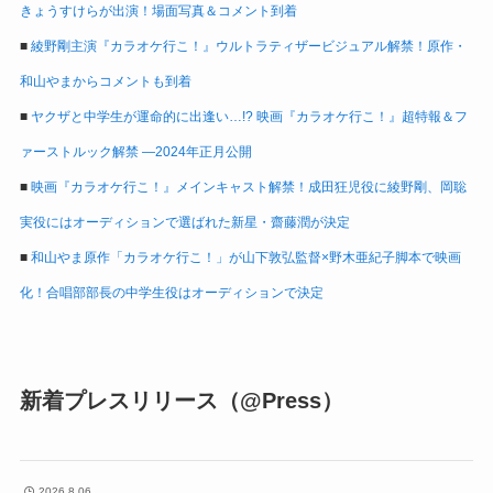
きょうすけらが出演！場面写真＆コメント到着
■
綾野剛主演『カラオケ行こ！』ウルトラティザービジュアル解禁！原作・
和山やまからコメントも到着
■
ヤクザと中学生が運命的に出逢い…!? 映画『カラオケ行こ！』超特報＆フ
ァーストルック解禁 ―2024年正月公開
■
映画『カラオケ行こ！』メインキャスト解禁！成田狂児役に綾野剛、岡聡
実役にはオーディションで選ばれた新星・齋藤潤が決定
■
和山やま原作「カラオケ行こ！」が山下敦弘監督×野木亜紀子脚本で映画
化！合唱部部長の中学生役はオーディションで決定
新着プレスリリース（@Press）
2026.8.06