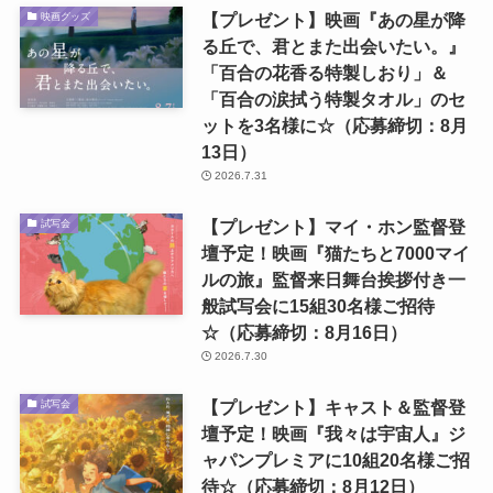
【プレゼント】映画『あの星が降
映画グッズ
る丘で、君とまた出会いたい。』
「百合の花香る特製しおり」＆
「百合の涙拭う特製タオル」のセ
ットを3名様に☆（応募締切：8月
13日）
2026.7.31
【プレゼント】マイ・ホン監督登
試写会
壇予定！映画『猫たちと7000マイ
ルの旅』監督来日舞台挨拶付き一
般試写会に15組30名様ご招待
☆（応募締切：8月16日）
2026.7.30
【プレゼント】キャスト＆監督登
試写会
壇予定！映画『我々は宇宙人』ジ
ャパンプレミアに10組20名様ご招
待☆（応募締切：8月12日）