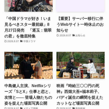
「中国ドラマが好き！いま
【重要】サーバー移行に伴
見るべきスター最前線」8
うWebサイト一時休止のお
月27日発売 「逐玉：翡翠
知らせ
の君」を徹底特集
2026.8.07
お知らせ
2026.8.07
中国ドラマ
中島健人主演、Netflixシリ
映画『時給三〇〇円の死
ーズ「SとX」仕事と恋と、
神』西畑大吾×福本莉子、
友情と―― 登場人物たちの
バディ誕生の瞬間を捉えた
姿を捉えた場面写真公開
カットなど場面写真公開
2026.8.07
メディア情報
2026.8.07
新作映画