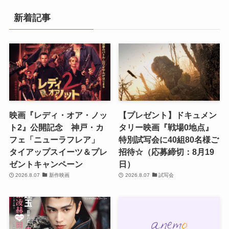
新着記事
映画『レディ・オア・ノッ
【プレゼント】ドキュメン
ト2』公開記念 神戸・カ
タリー映画『戦場0地点』
フェ「ニューラフレア」
特別試写会に40組80名様ご
タイアップスイーツ＆プレ
招待☆（応募締切：8月19
ゼントキャンペーン
日）
2026.8.07
新作映画
2026.8.07
試写会