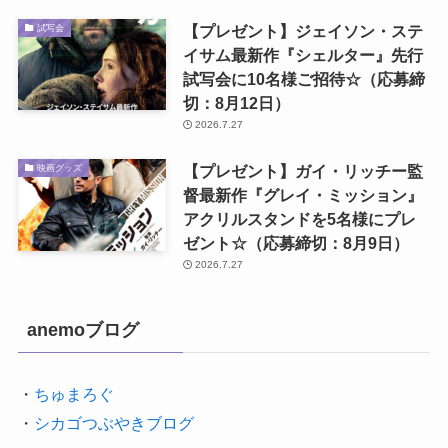
【プレゼント】ジェイソン・ステ
試写会
イサム最新作『シェルター』先行
試写会に10名様ご招待☆（応募締
切：8月12日）
2026.7.27
【プレゼント】ガイ・リッチー監
映画グッズ
督最新作『グレイ・ミッション』
アクリルスタンドを5名様にプレ
ゼント☆（応募締切：8月9日）
2026.7.27
anemoブログ
・
ちゅまろぐ
・
シカゴつぶやきブログ