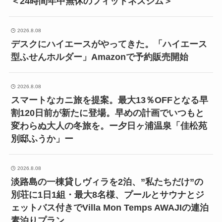
＜24時間年中無休のフィットネスジム＞
2026.8.08
デスクにハイエースがやってきた。「ハイエース
型ふせんホルダー」Amazonで予約販売開始
2026.8.08
スマートなカニ旅を提案。最大13％OFFとなる早
割120日前が新たに登場。早めの計画でいつもと
変わらぬ大人の冬旅を。ー夕日ヶ浦温泉「佳松苑
別邸ふうか」ー
2026.8.08
淡路島の一棟貸しヴィラを2泊、”私たちだけ”の
別荘に1日1組・最大8名様、プールとサウナとジ
ェットバス付きでVilla Mon Temps AWAJIの連泊
素泊りプラン