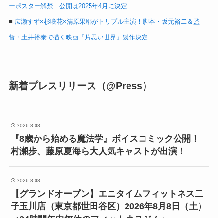
ーポスター解禁 公開は2025年4月に決定
■
広瀬すず×杉咲花×清原果耶がトリプル主演！脚本・坂元裕二＆監
督・土井裕泰で描く映画『片思い世界』製作決定
新着プレスリリース（@Press）
2026.8.08
『8歳から始める魔法学』ボイスコミック公開！
村瀬歩、藤原夏海ら大人気キャストが出演！
2026.8.08
【グランドオープン】エニタイムフィットネス二
子玉川店（東京都世田谷区）2026年8月8日（土）