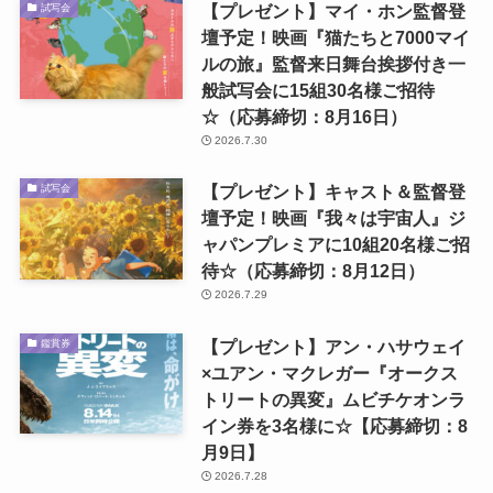
【プレゼント】マイ・ホン監督登
試写会
壇予定！映画『猫たちと7000マイ
ルの旅』監督来日舞台挨拶付き一
般試写会に15組30名様ご招待
☆（応募締切：8月16日）
2026.7.30
【プレゼント】キャスト＆監督登
試写会
壇予定！映画『我々は宇宙人』ジ
ャパンプレミアに10組20名様ご招
待☆（応募締切：8月12日）
2026.7.29
【プレゼント】アン・ハサウェイ
鑑賞券
×ユアン・マクレガー『オークス
トリートの異変』ムビチケオンラ
イン券を3名様に☆【応募締切：8
月9日】
2026.7.28