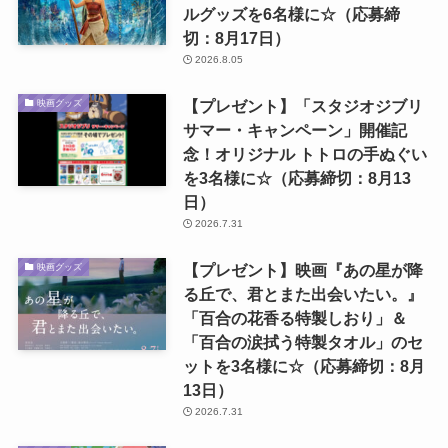
ルグッズを6名様に☆（応募締
切：8月17日）
2026.8.05
【プレゼント】「スタジオジブリ
映画グッズ
サマー・キャンペーン」開催記
念！オリジナル トトロの手ぬぐい
を3名様に☆（応募締切：8月13
日）
2026.7.31
【プレゼント】映画『あの星が降
映画グッズ
る丘で、君とまた出会いたい。』
「百合の花香る特製しおり」＆
「百合の涙拭う特製タオル」のセ
ットを3名様に☆（応募締切：8月
13日）
2026.7.31