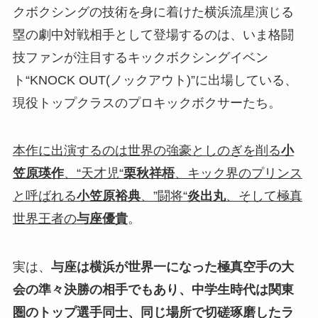
クボクシングの技術を身に着けた横浜流星演じる
塁の劇中対戦相手として登場するのは、いま格闘
技ファンが注目するキックボクシングイベン
ト“KNOCK OUT(ノックアウト)”に出場している、
現役トップクラスのプロキックボクサーたち。
本作に出演するのは世界の強豪としのぎを削る
小
笠原瑛作
、“天才児“
栗秋祥梧
、キック界のプリンス
と呼ばれる
小笠原裕典
、”闘将“
炎出丸
、そして極真
世界王者の
与座優貴
。
実は、
与座は横浜が世界一になった極真空手の大
会の準々決勝の相手でもあり、中学生時代は関東
圏のトップ選手同士、同じ場所で切磋琢磨したラ