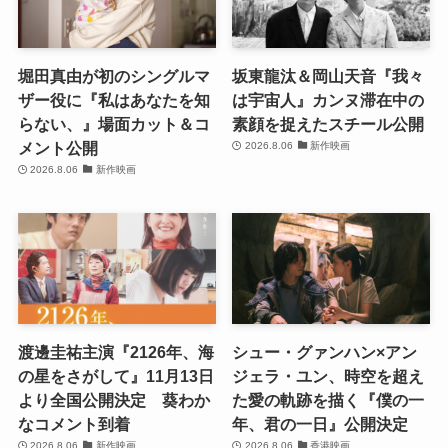
堀田真由が初のシングルマ
坂東龍汰＆岡山天音『我々
ザー役に『私はあなたを知
は宇宙人』カンヌ滞在中の
らない、』場面カット＆コ
素顔を捉えたスチール公開
メント公開
2026.8.06
新作映画
2026.8.06
新作映画
渡邊圭祐主演『2126年、海
シュー・グァンハン×アン
の星をさがして』11月13日
ジェラ・ユン、時空を超え
より全国公開決定 葵わか
た愛の軌跡を描く『僕の一
なコメント到着
年、君の一日』公開決定
2026.8.06
新作映画
2026.8.06
香港映画