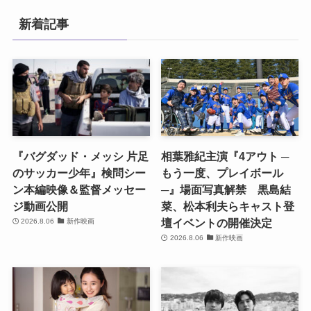
新着記事
『バグダッド・メッシ 片足
相葉雅紀主演『4アウト ─
のサッカー少年』検問シー
もう一度、プレイボール
ン本編映像＆監督メッセー
─』場面写真解禁 黒島結
ジ動画公開
菜、松本利夫らキャスト登
壇イベントの開催決定
2026.8.06
新作映画
2026.8.06
新作映画