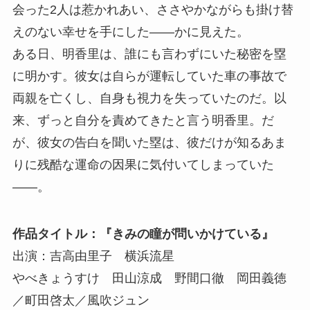
会った2人は惹かれあい、ささやかながらも掛け替
えのない幸せを手にした――かに見えた。
ある日、明香里は、誰にも言わずにいた秘密を塁
に明かす。彼女は自らが運転していた車の事故で
両親を亡くし、自身も視力を失っていたのだ。以
来、ずっと自分を責めてきたと言う明香里。だ
が、彼女の告白を聞いた塁は、彼だけが知るあま
りに残酷な運命の因果に気付いてしまっていた
――。
作品タイトル：『きみの瞳が問いかけている』
出演：吉高由里子 横浜流星
やべきょうすけ 田山涼成 野間口徹 岡田義徳
／町田啓太／風吹ジュン