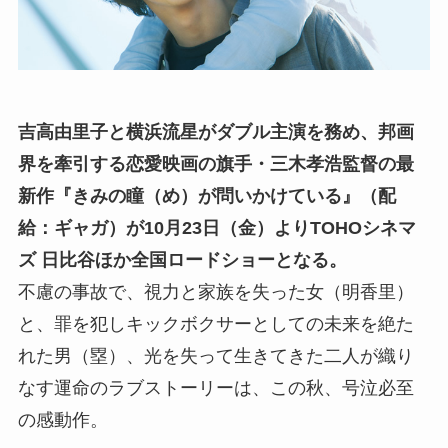
吉高由里子と横浜流星がダブル主演を務め、邦画
界を牽引する恋愛映画の旗手・三木孝浩監督の最
新作『きみの瞳（め）が問いかけている』（配
給：ギャガ）が10月23日（金）よりTOHOシネマ
ズ 日比谷ほか全国ロードショーとなる。
不慮の事故で、視力と家族を失った女（明香里）
と、罪を犯しキックボクサーとしての未来を絶た
れた男（塁）、光を失って生きてきた二人が織り
なす運命のラブストーリーは、この秋、号泣必至
の感動作。