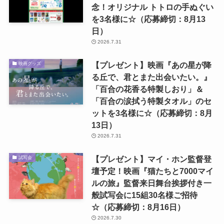
念！オリジナル トトロの手ぬぐい
を3名様に☆（応募締切：8月13
日）
2026.7.31
【プレゼント】映画『あの星が降
映画グッズ
る丘で、君とまた出会いたい。』
「百合の花香る特製しおり」＆
「百合の涙拭う特製タオル」のセ
ットを3名様に☆（応募締切：8月
13日）
2026.7.31
【プレゼント】マイ・ホン監督登
試写会
壇予定！映画『猫たちと7000マイ
ルの旅』監督来日舞台挨拶付き一
般試写会に15組30名様ご招待
☆（応募締切：8月16日）
2026.7.30