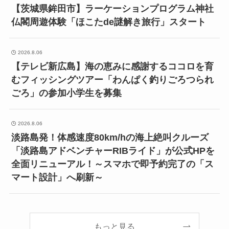
【茨城県鉾田市】ラーケーションプログラム神社
仏閣周遊体験「ほこたde謎解き旅行」スタート
2026.8.06
【テレビ新広島】海の恵みに感謝するココロを育
むフィッシングツアー「わんぱく釣りごろつられ
ごろ」の参加小学生を募集
2026.8.06
淡路島発！体感速度80km/hの海上絶叫クルーズ
「淡路島アドベンチャーRIBライド」が公式HPを
全面リニューアル！～スマホで即予約完了の「ス
マート設計」へ刷新～
もっと見る