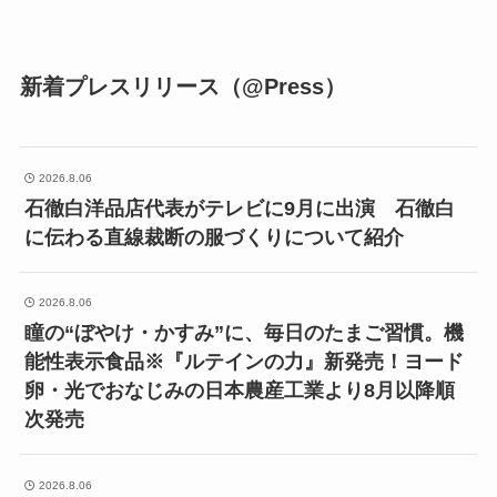
新着プレスリリース（@Press）
2026.8.06
石徹白洋品店代表がテレビに9月に出演 石徹白
に伝わる直線裁断の服づくりについて紹介
2026.8.06
瞳の“ぼやけ・かすみ”に、毎日のたまご習慣。機
能性表示食品※『ルテインの力』新発売！ヨード
卵・光でおなじみの日本農産工業より8月以降順
次発売
2026.8.06