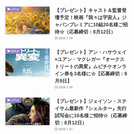
【プレゼント】キャスト＆監督登
試写会
壇予定！映画『我々は宇宙人』ジ
ャパンプレミアに10組20名様ご招
待☆（応募締切：8月12日）
2026.7.29
【プレゼント】アン・ハサウェイ
鑑賞券
×ユアン・マクレガー『オークス
トリートの異変』ムビチケオンラ
イン券を3名様に☆【応募締切：8
月9日】
2026.7.28
【プレゼント】ジェイソン・ステ
試写会
イサム最新作『シェルター』先行
試写会に10名様ご招待☆（応募締
切：8月12日）
2026.7.27