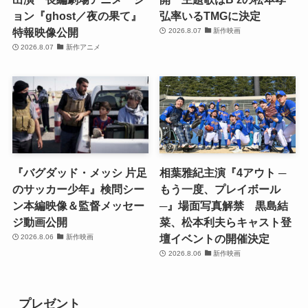
ョン『ghost／夜の果て』
弘率いるTMGに決定
特報映像公開
2026.8.07
新作映画
2026.8.07
新作アニメ
『バグダッド・メッシ 片足
相葉雅紀主演『4アウト ─
のサッカー少年』検問シー
もう一度、プレイボール
ン本編映像＆監督メッセー
─』場面写真解禁 黒島結
ジ動画公開
菜、松本利夫らキャスト登
壇イベントの開催決定
2026.8.06
新作映画
2026.8.06
新作映画
プレゼント